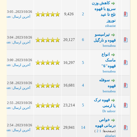
کاهش وزن
سریع با قهوه
2023/10/26، 03:05 AM
9,426
2
تلخ تا عید
آخرین ارسال
:
leanman
نوروز
zibazist
تیرامیسو
2023/10/26، 03:04 AM
20,127
6
قهوه و نارگیل
آخرین ارسال
:
leanman
bernabea
انواع
ماسک
2023/10/26، 03:00 AM
16,297
5
آخرین ارسال
:
leanman
قهوه"6"
bernabea
سوفله
2023/10/26، 02:58 AM
16,681
4
قهوه
آخرین ارسال
:
leanman
bernabea
قهوه ترک
2023/10/26، 02:55 AM
23,214
5
یا ارمنی
آخرین ارسال
:
leanman
Dr saloor
خواص
2023/10/26، 02:54 AM
درمانی قهوه
29,941
14
آخرین ارسال
:
leanman
(صفحه‌ها:
1
2
)
alijafari