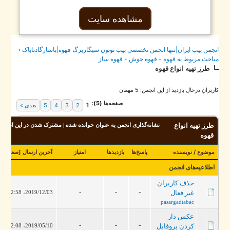
مشاهده سایت
جمن پيپ ايران|تنها انجمن تخصصي پيپ توتون سيگاربرگ قهوه|پاسارگادتاباک
›
احث مربوط به قهوه - قهوه جوش - قهوه ساز
طرز تهيه انواع قهوه
برانِ درحال بازدید از این انجمن: 5 مهمان
صفحه‌ها (5):
1
2
3
4
5
بعدی »
طرز تهيه انواع
نشانه‌گذاری انجمن به عنوان خوانده شده
|
مشترک شدن در این انجمن
قهوه
موضوع
/
نویسنده
پاسخ‌ها
بازدید‌ها
امتیاز
آخرین ارسال
[
صعودی
]
اطلاعیه‌های انجمن
حذف کاربران
-
-
-
غیر فعال
2019/12/03، 12:58 PM
pasargadtabac
عکس دار
-
-
-
کردن پروفایل
2019/05/10، 02:08 PM