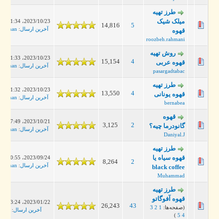
طرز تهیه
میلک شیک
2023/10/23، 11:34 PM
14,816
5
آخرین ارسال
:
leanman
قهوه
roozbeh.rahmani
روش تهیه
2023/10/23، 11:33 PM
15,154
4
قهوه عربی
آخرین ارسال
:
leanman
pasargadtabac
طرز تهیه
2023/10/23، 11:32 PM
13,550
4
قهوه یونانی
آخرین ارسال
:
leanman
bernabea
قهوه
2023/10/21، 07:49 PM
3,125
2
گانودرما چیه؟
آخرین ارسال
:
leanman
Daniyal.J
طرز تهیه
قهوه سیاه یا
2023/09/24، 10:55 PM
8,264
2
آخرین ارسال
:
leanman
black coffee
Muhammad
طرز تهیه
قهوه آفوگاتو
2023/01/22، 03:24 PM
26,243
43
(صفحه‌ها:
1
2
3
آخرین ارسال
:
broid
)
5
4