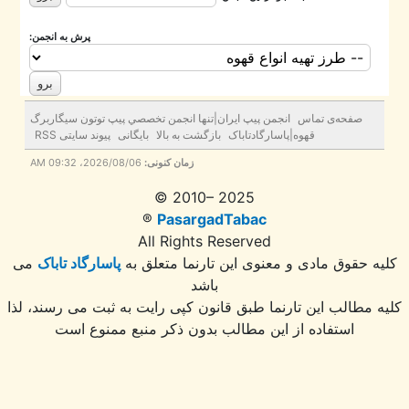
پرش به انجمن:
صفحه‌ی تماس
انجمن پيپ ايران|تنها انجمن تخصصي پيپ توتون سيگاربرگ
قهوه|پاسارگادتاباک
بازگشت به بالا
بایگانی
پیوند سایتی RSS
زمان کنونی:
2026/08/06، 09:32 AM
© 2010– 2025
®
PasargadTabac
All Rights Reserved
ه حقوق مادی و معنوی اين تارنما متعلق به
پاسارگاد تاباک
می
باشد
 مطالب این تارنما طبق قانون کپی رایت به ثبت می رسند، لذا
استفاده از این مطالب بدون ذکر منبع ممنوع است