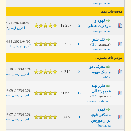
pasargadtabac
موضوعات مهم
قهوه و
2021/06/26، 11:21 PM
12,237
2
موفقیت شغلی
آخرین ارسال
:
jergis
pasargadtabac
کف شیر
2021/04/10، 04:33 PM
30,902
10
(صفحه‌ها:
1
2
)
آخرین ارسال
:
HERCUL
pasargadtabac
موضوعات معمولی
معرفی دو
2023/10/26، 03:10 AM
6,214
3
ماسک قهوه
آخرین ارسال
:
leanman
ads12
طرز تهیه
2023/10/26، 03:09 AM
قوه پرتقالی
31,659
12
آخرین ارسال
:
leanman
(صفحه‌ها:
1
2
)
roozbeh.rahmani
قهوه
مسکنی قوی
2023/10/26، 03:07 AM
5,609
1
آخرین ارسال
:
leanman
تر از مورفین
bernabea