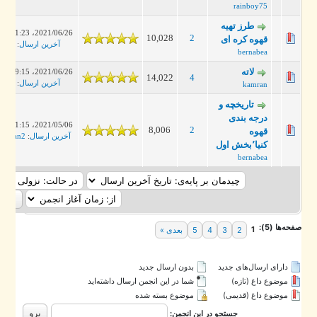
rainboy75
طرز تهیه
2021/06/26، 11:23 PM
10,028
2
قهوه کره ای
آخرین ارسال
:
jergis
bernabea
لاته
2021/06/26، 09:15 PM
14,022
4
آخرین ارسال
:
jergis
kamran
تاریخچه و
درجه بندی
2021/05/06، 01:15 PM
8,006
2
قهوه
آخرین ارسال
:
keyvan2
کنیا٬بخش اول
bernabea
ه‌ها (5):
1
2
3
4
5
بعدی »
دارای ارسال‌های جدید‌
بدون ارسال جدید‌
موضوع داغ (تازه‌)
شما در این انجمن ارسال داشته‌اید
موضوع داغ (قدیمی)
موضوع بسته شده
جستجو در این انجمن: