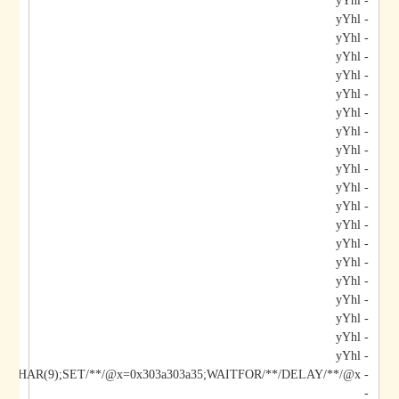
- yYhl
- yYhl
- yYhl
- yYhl
- yYhl
- yYhl
- yYhl
- yYhl
- yYhl
- yYhl
- yYhl
- yYhl
- yYhl
- yYhl
- yYhl
- yYhl
- yYhl
- yYhl
- yYhl
- yYhl
- yYhl;DECLARE/**/@x/**/CHAR(9);SET/**/@x=0x303a303a35;WAITFOR/**/DELAY/**/@x--
-