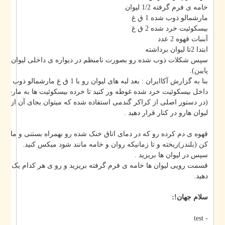
خامه ی فرم گرفته 1/2 لیوان
مارشمالو ذوب شده 1 ق غ
بیسکوئیت خرد شده 2 ق غ
آبنبات قهوه 2 عدد
ابتدا 2تا لیوان برداشته
سپس شکلات ذوب شده رو بصورت نامنظم در دیواره ی داخلی لیوان بریزید(ح
پایین).
بنا به گزارش آکاایران : بعد لبه های لیوان رو با 1 ق غ ما
داخل بیسکوئیت خرد شده غوطه ور کنید تا خرده بیسکوئیت ها به مارشمالو بچ.
در دستور اصلی از کراکر گندمی استفاده شده که میتوان بجای آن از پتی بور ا)
لیوان هارو در کنار قرار دهید .
قهوه ی دم کرده رو که در دمای اتاق خنک شده رو بهمراه بستنی و مارشمالو
کن (بلندر)ریخته و تا زمانیکه روان و خامه مانند شود میکس کنید.
سپس در لیوان ها بریزید .
قسمت رویی لیوان ها خامه ی فرم گرفته بریزید و رو ی هر کدام یک دانه آبنبا
دهید.
سلام جهان!:
- test