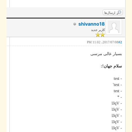
ارسال‌ها
shivanno18
کاربر جدید
2017/07/08، 11:02 PM
#2
بسیار عالی مرسی
سلام جهان!:
- test
- test'
- test
- *
- lJqV
- lJqV
- lJqV
- lJqV
- lJqV