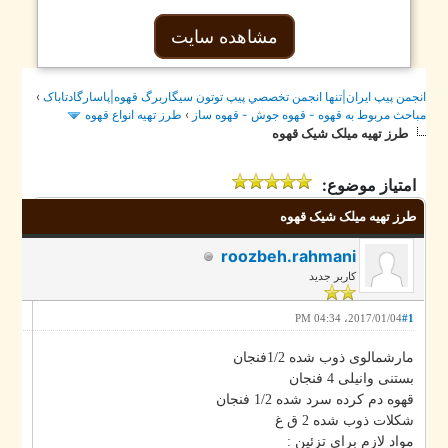
مشاهده سایت
›
جمن پيپ ايران|تنها انجمن تخصصي پيپ توتون سيگاربرگ قهوه|پاسارگادتاباک
طرز تهيه انواع قهوه
›
احث مربوط به قهوه - قهوه جوش - قهوه ساز
طرز تهیه میلک شیک قهوه
امتیاز موضوع:
طرز تهیه میلک شیک قهوه
roozbeh.rahmani
کاربر جدید
2017/01/04، 04:34 PM
#1
مارشمالوی ذوب شده 1/2فنجان
بستنی وانیلی 4 فنجان
قهوه دم کرده سرد شده 1/2 فنجان
شکلات ذوب شده 2 ق غ
مواد لازم برای تزئین :