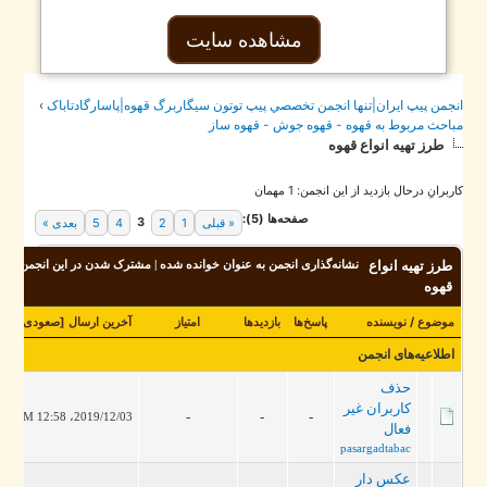
مشاهده سایت
جمن پيپ ايران|تنها انجمن تخصصي پيپ توتون سيگاربرگ قهوه|پاسارگادتاباک
›
احث مربوط به قهوه - قهوه جوش - قهوه ساز
طرز تهيه انواع قهوه
برانِ درحال بازدید از این انجمن: 1 مهمان
صفحه‌ها (5):
3
« قبلی
1
2
4
5
بعدی »
طرز تهيه انواع
نشانه‌گذاری انجمن به عنوان خوانده شده
|
مشترک شدن در این انجمن
قهوه
موضوع
/
نویسنده
پاسخ‌ها
بازدید‌ها
امتیاز
آخرین ارسال
[
صعودی
]
اطلاعیه‌های انجمن
حذف
کاربران غیر
-
-
-
2019/12/03، 12:58 PM
فعال
pasargadtabac
عکس دار