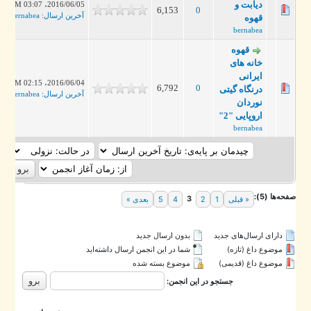
دیابت و
2016/06/05، 03:07 PM
6,153
0
آخرین ارسال
:
bernabea
قهوه
bernabea
قهوه
خانه های
ایرانی
2016/06/04، 02:15 PM
6,792
0
درنگاه گیتی
آخرین ارسال
:
bernabea
نوردان
اروپایی "2"
bernabea
ه‌ها (5):
3
« قبلی
1
2
4
5
بعدی »
دارای ارسال‌های جدید‌
بدون ارسال جدید‌
موضوع داغ (تازه‌)
شما در این انجمن ارسال داشته‌اید
موضوع داغ (قدیمی)
موضوع بسته شده
جستجو در این انجمن: