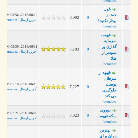
bernabea
غول
خفته را
2016/06/12، 03:56 PM
6,992
0
آخرین ارسال
:
bernabea
بیدار نکنید !
bernabea
قهوه ،
سرمایه
گذاری پر
2016/06/11، 03:39 PM
7,103
0
آخرین ارسال
:
bernabea
سودتر از
طلا
bernabea
قهوه از
سرطان
پوست
2016/06/10، 05:10 PM
7,227
0
آخرین ارسال
:
bernabea
جلوگیری
می کند .
bernabea
دوروی
2016/06/09، 07:21 PM
7,023
0
سکه قهوه
آخرین ارسال
:
bernabea
bernabea
بهترین
زمان برای