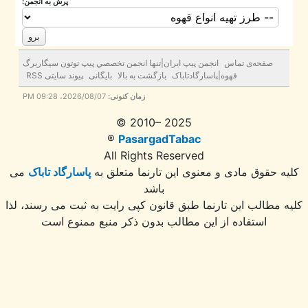
پرش به انجمن:
صفحه‌ی تماس
انجمن پيپ ايران|تنها انجمن تخصصي پيپ توتون سيگاربرگ
قهوه|پاسارگادتاباک
بازگشت به بالا
بایگانی
پیوند سایتی RSS
زمان کنونی:
2026/08/07، 09:28 PM
© 2010– 2025
®
PasargadTabac
All Rights Reserved
ه حقوق مادی و معنوی اين تارنما متعلق به
پاسارگاد تاباک
می
باشد
 مطالب این تارنما طبق قانون کپی رایت به ثبت می رسند، لذا
استفاده از این مطالب بدون ذکر منبع ممنوع است