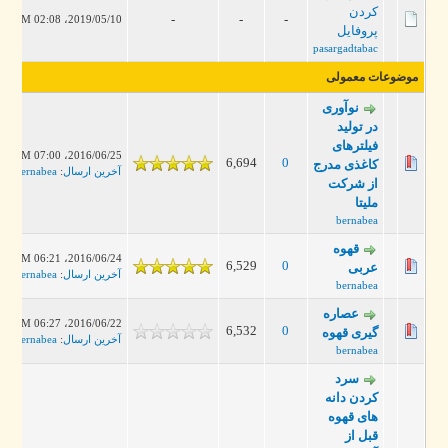
کردن
-
-
-
2019/05/10، 02:08 PM
پروفایل
pasargadtabac
موضوعات معمولی
نوآوری
در تولید
فیلترهای
2016/06/25، 07:00 PM
6,694
0
کاغذی مدرج
آخرین ارسال
:
bernabea
از شرکت
ملیتا
bernabea
قهوه
2016/06/24، 06:21 PM
6,529
0
عربی
آخرین ارسال
:
bernabea
bernabea
عصاره
2016/06/22، 06:27 PM
6,532
0
گیری قهوه
آخرین ارسال
:
bernabea
bernabea
سرد
کردن دانه
های قهوه
قبل از