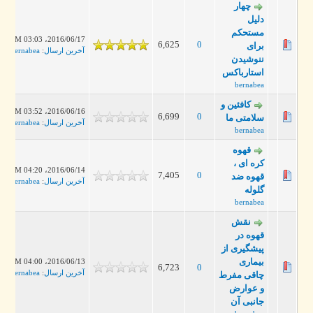
چهار
دلیل
مستحکم
2016/06/17، 03:03 PM
6,625
0
برای
آخرین ارسال
:
bernabea
ننوشیدن
استارباکس
bernabea
کافئین و
2016/06/16، 03:52 PM
6,699
0
سلامتی ما
آخرین ارسال
:
bernabea
bernabea
قهوه
کره ای ،
2016/06/14، 04:20 PM
7,405
0
قهوه ضد
آخرین ارسال
:
bernabea
گلوله
bernabea
نقش
قهوه در
پیشگیری از
بیماری
2016/06/13، 04:00 PM
6,723
0
آخرین ارسال
:
bernabea
چاقی مفرط
و عوارض
جانبی آن