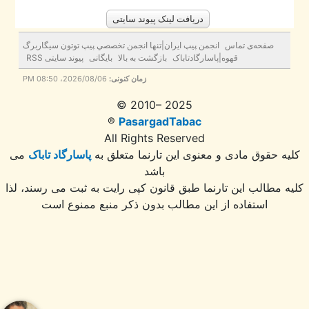
صفحه‌ی تماس
انجمن پيپ ايران|تنها انجمن تخصصي پيپ توتون سيگاربرگ
قهوه|پاسارگادتاباک
بازگشت به بالا
بایگانی
پیوند سایتی RSS
زمان کنونی:
2026/08/06، 08:50 PM
© 2010– 2025
®
PasargadTabac
All Rights Reserved
ه حقوق مادی و معنوی اين تارنما متعلق به
پاسارگاد تاباک
می
باشد
 مطالب این تارنما طبق قانون کپی رایت به ثبت می رسند، لذا
استفاده از این مطالب بدون ذکر منبع ممنوع است