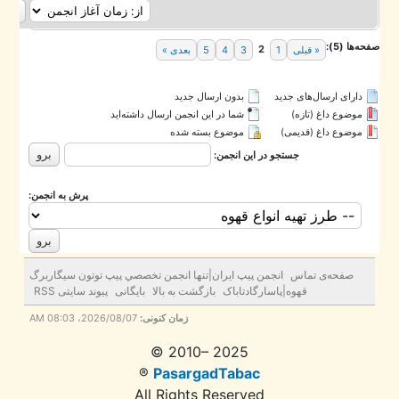
ه‌ها (5):
2
« قبلی
1
3
4
5
بعدی »
دارای ارسال‌های جدید‌
بدون ارسال جدید‌
موضوع داغ (تازه‌)
شما در این انجمن ارسال داشته‌اید
موضوع داغ (قدیمی)
موضوع بسته شده
جستجو در این انجمن:
پرش به انجمن:
صفحه‌ی تماس
انجمن پيپ ايران|تنها انجمن تخصصي پيپ توتون سيگاربرگ
قهوه|پاسارگادتاباک
بازگشت به بالا
بایگانی
پیوند سایتی RSS
زمان کنونی:
2026/08/07، 08:03 AM
© 2010– 2025
®
PasargadTabac
All Rights Reserved