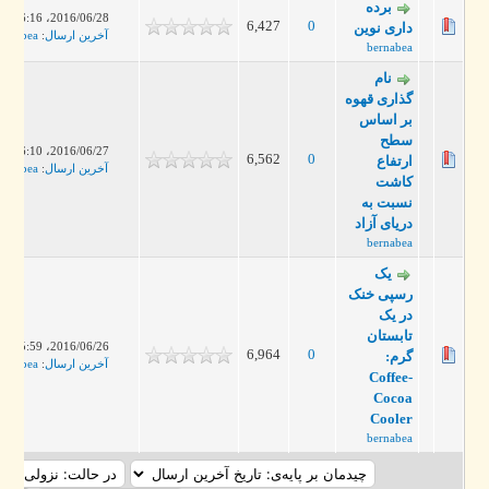
برده
2016/06/28، 06:16 PM
6,427
0
داری نوین
آخرین ارسال
:
bernabea
bernabea
نام
گذاری قهوه
بر اساس
سطح
2016/06/27، 06:10 PM
6,562
0
ارتفاع
آخرین ارسال
:
bernabea
کاشت
نسبت به
دریای آزاد
bernabea
یک
رسپی خنک
در یک
تابستان
2016/06/26، 05:59 PM
6,964
0
گرم:
آخرین ارسال
:
bernabea
Coffee-
Cocoa
Cooler
bernabea