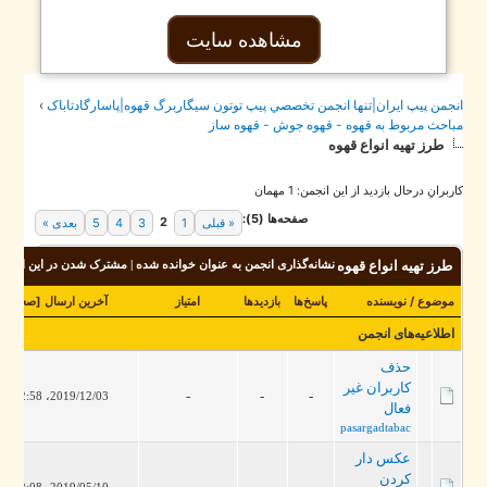
مشاهده سایت
جمن پيپ ايران|تنها انجمن تخصصي پيپ توتون سيگاربرگ قهوه|پاسارگادتاباک
›
احث مربوط به قهوه - قهوه جوش - قهوه ساز
طرز تهيه انواع قهوه
برانِ درحال بازدید از این انجمن: 1 مهمان
صفحه‌ها (5):
2
« قبلی
1
3
4
5
بعدی »
طرز تهيه انواع قهوه
نشانه‌گذاری انجمن به عنوان خوانده شده
|
مشترک شدن در این انجمن
موضوع
/
نویسنده
پاسخ‌ها
بازدید‌ها
امتیاز
آخرین ارسال
[
صعودی
]
اطلاعیه‌های انجمن
حذف
کاربران غیر
-
-
-
2019/12/03، 12:58 PM
فعال
pasargadtabac
عکس دار
کردن