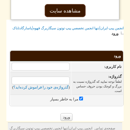
مشاهده سایت
جمن پيپ ايران|تنها انجمن تخصصي پيپ توتون سيگاربرگ قهوه|پاسارگادتاباک
ورود
ورود
ام کاربری:
ذرواژه‌:
طفاً توجه نمایید که گذرواژه‌ نسبت به
زرگ و کوچک بودن حروف حساس
(
گذرواژه‌ی خود را فراموش کرده‌اید؟
)
ست.
مرا به خاطر بسپار
صفحه‌ی تماس
انجمن پيپ ايران|تنها انجمن تخصصي پيپ توتون سيگاربرگ