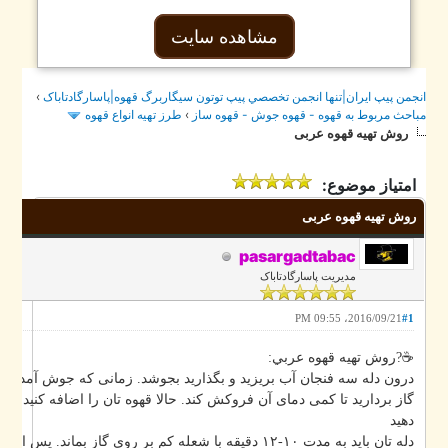
مشاهده سایت
›
جمن پيپ ايران|تنها انجمن تخصصي پيپ توتون سيگاربرگ قهوه|پاسارگادتاباک
طرز تهيه انواع قهوه
›
احث مربوط به قهوه - قهوه جوش - قهوه ساز
روش تهیه قهوه عربی
امتیاز موضوع:
روش تهیه قهوه عربی
pasargadtabac
مدیریت پاسارگادتاباک
2016/09/21، 09:55 PM
#1
☕️?روش تهيه قهوه عربي:
درون دله سه فنجان آب بریزید و بگذارید بجوشد. زمانی که جوش آمد دله را ب
گاز بردارید تا کمی دمای آن فروکش کند. حالا قهوه تان را اضافه کنید و روی گ
دهید
دله تان باید به مدت ۱۰-۱۲ دقیقه با شعله کم بر روی گاز بماند. پس 