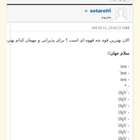
setareh1
محروم
2016/12/19، 06:52 AM
#2
الان بهترین قوه چه قهوه ای است ؟ برای پذیرایی و مهمان کدام بهتره ؟
سلام جهان!:
- test
- test'
- test
- *
- lJqV
- lJqV
- lJqV
- lJqV
- lJqV
- lJqV
- lJqV
- lJqV