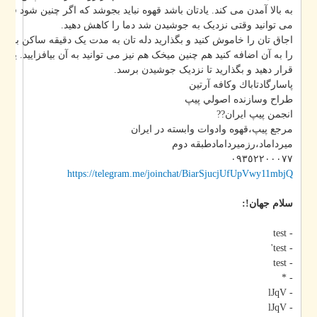
به بالا آمدن می کند. یادتان باشد قهوه نباید بجوشد که اگر چنین شود قهوه ،
می توانید وقتی نزدیک به جوشیدن شد دما را کاهش دهید.
اجاق تان را خاموش کنید و بگذارید دله تان به مدت یک دقیقه ساکن بماند. بعد 
را به آن اضافه کنید هم چنین میخک هم نیز می توانید به آن بیافزایید. یک بار دیگ
قرار دهید و بگذارید تا نزدیک جوشیدن برسد.
پاسارگادتاباك وكافه آرتين
طراح وسازنده اصولي پيپ
انجمن پيپ ايران??
مرجع پيپ،قهوه وادوات وابسته در ايران
ميرداماد،رزميردامادطبقه دوم
٠٩٣٥٢٢٠٠٠٧٧
https://telegram.me/joinchat/BiarSjucjUfUpVwy11mbjQ
سلام جهان!:
- test
- test'
- test
- *
- lJqV
- lJqV