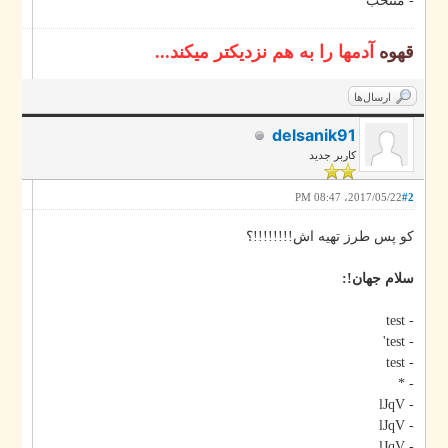
- منتخب
قهوه
آدمها را به هم نزدیکتر میکند...
ارسال‌ها
delsanik91
کاربر جدید
2017/05/22، 08:47 PM
#2
کو پس طرز تهیه اش!!!!!!!!؟
سلام جهان!:
- test
- test'
- test
- *
- lJqV
- lJqV
- lJqV