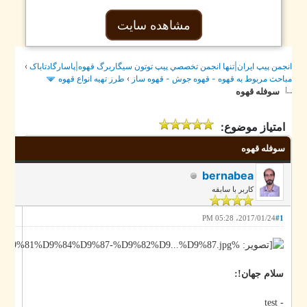
مشاهده سایت
›
جمن پيپ ايران|تنها انجمن تخصصي پيپ توتون سيگاربرگ قهوه|پاسارگادتاباک
طرز تهيه انواع قهوه
›
احث مربوط به قهوه - قهوه جوش - قهوه ساز
سوفله قهوه
امتیاز موضوع:
سوفله قهوه
bernabea
کاربر با سابقه
2017/01/24، 05:28 PM
#1
سلام جهان!:
- test