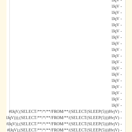
- lJqV
- lJqV
- lJqV
- lJqV
- lJqV
- lJqV
- lJqV
- lJqV
- lJqV
- lJqV
- lJqV
- lJqV
- lJqV
- lJqV
- lJqV
- lJqV
- lJqV
- lJqV
- lJqV;(SELECT/**/*/**/FROM/**/(SELECT(SLEEP(5)))HvjV)#
- lJqV)));(SELECT/**/*/**/FROM/**/(SELECT(SLEEP(5)))HvjV)#
- lJqV));(SELECT/**/*/**/FROM/**/(SELECT(SLEEP(5)))HvjV)#
- lJqV);(SELECT/**/*/**/FROM/**/(SELECT(SLEEP(5)))HvjV)#