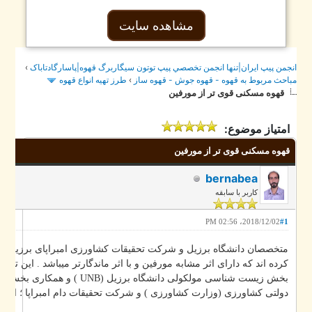
مشاهده سایت
›
جمن پيپ ايران|تنها انجمن تخصصي پيپ توتون سيگاربرگ قهوه|پاسارگادتاباک
طرز تهيه انواع قهوه
›
احث مربوط به قهوه - قهوه جوش - قهوه ساز
قهوه مسکنی قوی تر از مورفین
امتیاز موضوع:
قهوه مسکنی قوی تر از مورفین
bernabea
کاربر با سابقه
2018/12/02، 02:56 PM
#1
متخصصان دانشگاه برزیل و شرکت تحقیقات کشاورزی امبراپای برزیل ، در قه
کرده اند که دارای اثر مشابه مورفین و با اثر ماندگارتر میباشد . این تحقیق ت
بخ (UNB ) و همکاری بخش ژنتیک و بیوتکنولوژی بخش
دولتی کشاورزی (وزارت کشاورزی ) و شرکت تحقیقات دام امبراپا ؛ انجام  .