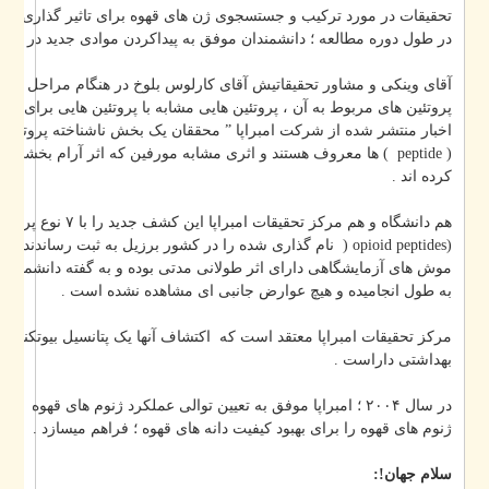
تحقیقات در مورد ترکیب و جستسجوی ژن های قهوه برای تاثیر گذاری روی کی
در طول دوره مطالعه ؛ دانشمندان موفق به پیداکردن موادی جدید در این م .
آقای وینکی و مشاور تحقیقاتیش آقای کارلوس بلوخ در هنگام مراحل تجزیه و تح
پروتئین های مربوط به آن ، پروتئین هایی مشابه با پروتئین هایی برای انسان ها پ
اخبار منتشر شده از شرکت امبراپا ” محققان یک بخش ناشناخته پروتئین موجود د
ها معروف هستند و اثری مشابه مورفین که اثر آرام بخشی و ضد درد دارد را 
کرده اند .
هم دانشگاه و هم مرکز تحقیقات امبراپا این 
نام گذاری شده را در کشور برزیل به ثبت رساندند . این پپتایدها در آزمایش
به طول انجامیده و هیچ عوارض جانبی ای مشاهده نشده است .
مرکز تحقیقات امبراپا معتقد است که اکتشاف آنها یک پتانسیل بیوتکنولوژی عظ
بهداشتی داراست .
در سال ۲۰۰۴ ؛ امبراپا موفق به تعیین توالی عملکرد ژنوم های قهوه شد 
ژنوم های قهوه را برای بهبود کیفیت دانه های قهوه ؛ فراهم میسازد .
سلام جهان!: