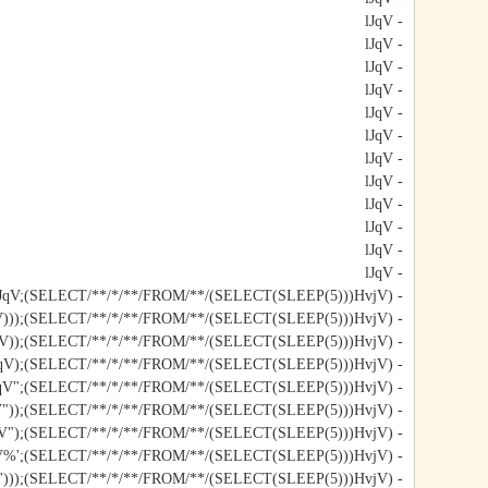
- lJqV
- lJqV
- lJqV
- lJqV
- lJqV
- lJqV
- lJqV
- lJqV
- lJqV
- lJqV
- lJqV
- lJqV
- lJqV;(SELECT/**/*/**/FROM/**/(SELECT(SLEEP(5)))HvjV)#
- lJqV)));(SELECT/**/*/**/FROM/**/(SELECT(SLEEP(5)))HvjV)#
- lJqV));(SELECT/**/*/**/FROM/**/(SELECT(SLEEP(5)))HvjV)#
- lJqV);(SELECT/**/*/**/FROM/**/(SELECT(SLEEP(5)))HvjV)#
- lJqV";(SELECT/**/*/**/FROM/**/(SELECT(SLEEP(5)))HvjV)#
- lJqV"));(SELECT/**/*/**/FROM/**/(SELECT(SLEEP(5)))HvjV)#
- lJqV");(SELECT/**/*/**/FROM/**/(SELECT(SLEEP(5)))HvjV)#
- lJqV%';(SELECT/**/*/**/FROM/**/(SELECT(SLEEP(5)))HvjV)#
- lJqV')));(SELECT/**/*/**/FROM/**/(SELECT(SLEEP(5)))HvjV)#