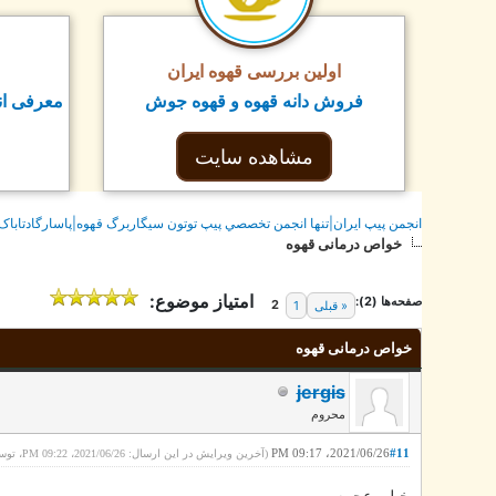
اولین بررسی قهوه ایران
فروش دانه قهوه و قهوه جوش
معرفی ان
مشاهده سایت
انجمن پيپ ايران|تنها انجمن تخصصي پيپ توتون سيگاربرگ قهوه|پاسارگادتاباک
خواص درمانی قهوه
امتیاز موضوع:
صفحه‌ها (2):
2
1
« قبلی
خواص درمانی قهوه
jergis
محروم
2021/06/26، 09:17 PM
#11
(آخرین ویرایش در این ارسال: 2021/06/26، 09:22 PM، توسط