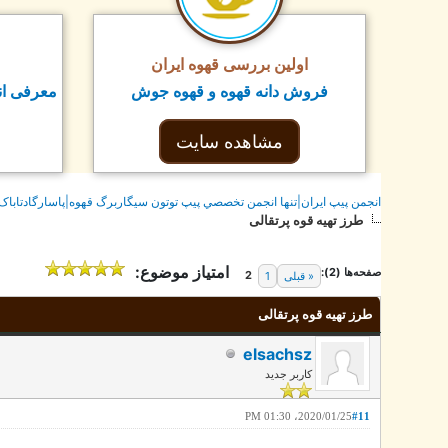
اولین بررسی قهوه ایران
فروش دانه قهوه و قهوه جوش
معرفی ان
مشاهده سایت
انجمن پيپ ايران|تنها انجمن تخصصي پيپ توتون سيگاربرگ قهوه|پاسارگادتاباک
طرز تهیه قوه پرتقالی
امتیاز موضوع:
صفحه‌ها (2):
2
1
« قبلی
طرز تهیه قوه پرتقالی
elsachsz
کاربر جدید
2020/01/25، 01:30 PM
#11