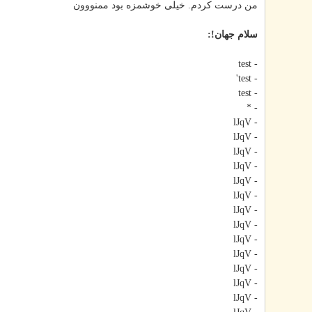
من درست کردم. خیلی خوشمزه بود ممنووون
سلام جهان!:
- test
- test'
- test
- *
- lJqV
- lJqV
- lJqV
- lJqV
- lJqV
- lJqV
- lJqV
- lJqV
- lJqV
- lJqV
- lJqV
- lJqV
- lJqV