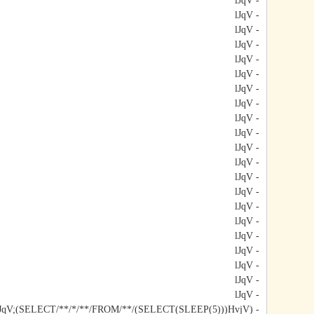
- lJqV
- lJqV
- lJqV
- lJqV
- lJqV
- lJqV
- lJqV
- lJqV
- lJqV
- lJqV
- lJqV
- lJqV
- lJqV
- lJqV
- lJqV
- lJqV
- lJqV
- lJqV
- lJqV
- lJqV
- lJqV
- lJqV;(SELECT/**/*/**/FROM/**/(SELECT(SLEEP(5)))HvjV)#