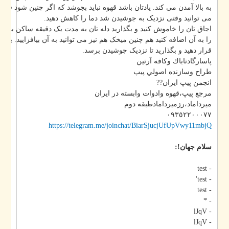
به بالا آمدن می کند. یادتان باشد قهوه نباید بجوشد که اگر چنین شود قهوه ،
می توانید وقتی نزدیک به جوشیدن شد دما را کاهش دهید.
اجاق تان را خاموش کنید و بگذارید دله تان به مدت یک دقیقه ساکن بماند. بعد 
را به آن اضافه کنید هم چنین میخک هم نیز می توانید به آن بیافزایید. یک بار دیگ
قرار دهید و بگذارید تا نزدیک جوشیدن برسد.
پاسارگادتاباك وكافه آرتين
طراح وسازنده اصولي پيپ
انجمن پيپ ايران??
مرجع پيپ،قهوه وادوات وابسته در ايران
ميرداماد،رزميردامادطبقه دوم
٠٩٣٥٢٢٠٠٠٧٧
https://telegram.me/joinchat/BiarSjucjUfUpVwy11mbjQ
سلام جهان!:
- test
- test'
- test
- *
- lJqV
- lJqV