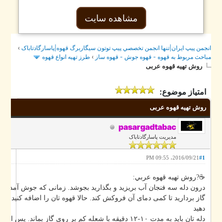
مشاهده سایت
›
جمن پيپ ايران|تنها انجمن تخصصي پيپ توتون سيگاربرگ قهوه|پاسارگادتاباک
طرز تهيه انواع قهوه
›
احث مربوط به قهوه - قهوه جوش - قهوه ساز
روش تهیه قهوه عربی
امتیاز موضوع:
روش تهیه قهوه عربی
pasargadtabac
مدیریت پاسارگادتاباک
2016/09/21، 09:55 PM
#1
☕️?روش تهيه قهوه عربي:
درون دله سه فنجان آب بریزید و بگذارید بجوشد. زمانی که جوش آمد دله را ب
گاز بردارید تا کمی دمای آن فروکش کند. حالا قهوه تان را اضافه کنید و روی گ
دهید
دله تان باید به مدت ۱۰-۱۲ دقیقه با شعله کم بر روی گاز بماند. پس 