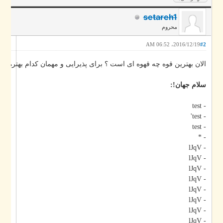
setareh1
محروم
2016/12/19، 06:52 AM
#2
الان بهترین قوه چه قهوه ای است ؟ برای پذیرایی و مهمان کدام بهتره ؟
سلام جهان!:
- test
- test'
- test
- *
- lJqV
- lJqV
- lJqV
- lJqV
- lJqV
- lJqV
- lJqV
- lJqV