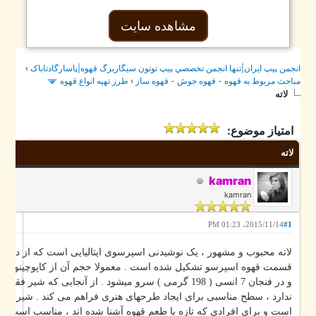
مشاهده سایت
›
جمن پيپ ايران|تنها انجمن تخصصي پيپ توتون سيگاربرگ قهوه|پاسارگادتاباک
طرز تهيه انواع قهوه
›
احث مربوط به قهوه - قهوه جوش - قهوه ساز
لاته
امتیاز موضوع:
لاته
kamran
kamran
2015/11/14، 01:23 PM
#1
لاته محبوب و مشهور ، یک نوشیدنی اسپرسوی ایتالیایی است که از دو قسمت
قسمت قهوه اسپرسو تشکیل شده است . معمولا حجم آن از کاپوچینو بیشتر اس
و در فنجان 7 انسی ( 198 گرمی ) سرو میشود . از آنجایی که شیر فق
ندارد ، سطح مناسبی برای ایجاد طرحهای هنری فراهم می کند . شیر بیشتر به
است و برای افرادی که تازه با طعم قهوه آشنا شده اند ، مناسب است .