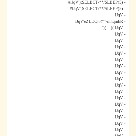
- lJqV');SELECT/**/SLEEP(5)#
- lJqV';SELECT/**/SLEEP(5)#
- lJqV
- lJqV'eZLDQh<'">mhqmhR
- lJqV.)(.'..)("
- lJqV
- lJqV
- lJqV
- lJqV
- lJqV
- lJqV
- lJqV
- lJqV
- lJqV
- lJqV
- lJqV
- lJqV
- lJqV
- lJqV
- lJqV
- lJqV