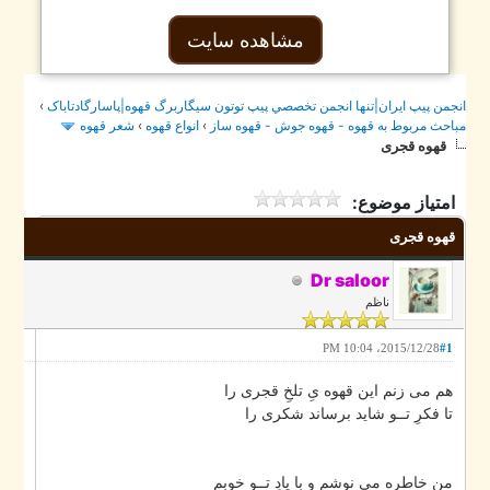
مشاهده سایت
›
جمن پيپ ايران|تنها انجمن تخصصي پيپ توتون سيگاربرگ قهوه|پاسارگادتاباک
شعر قهوه
›
انواع قهوه
›
احث مربوط به قهوه - قهوه جوش - قهوه ساز
قهوه قجری
امتیاز موضوع:
قهوه قجری
Dr saloor
ناظم
2015/12/28، 10:04 PM
#1
هم می زنم این قهوه یِ تلخِ قجری را
تا فکرِ تــو شاید برساند شکری را
من خاطره می نوشم و با یادِ تــو خوبم