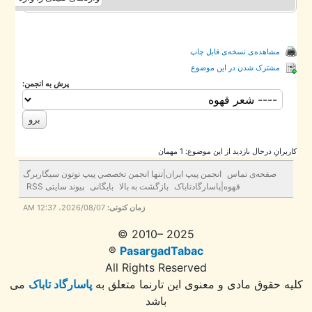
مشاهده‌ی نسخه‌ی قابل چاپ
مشترک شدن در این موضوع
پرش به انجمن:
برانِ درحال بازدید از این موضوع: 1 مهمان
صفحه‌ی تماس
انجمن پيپ ايران|تنها انجمن تخصصي پيپ توتون سيگاربرگ
قهوه|پاسارگادتاباک
بازگشت به بالا
بایگانی
پیوند سایتی RSS
2026/08/07، 12:37 AM
زمان کنونی:
© 2010– 2025
®
PasargadTabac
All Rights Reserved
ه حقوق مادی و معنوی اين تارنما متعلق به
پاسارگاد تاباک
می
باشد