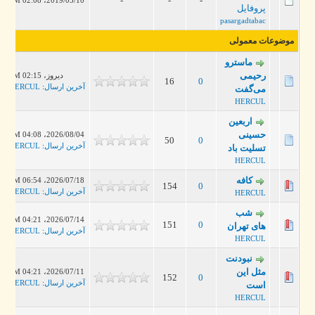
-
-
-
2019/05/10، 02:08 PM
پروفایل
pasargadtabac
موضوعات معمولی
ماسترو
رحیمی
دیروز، 02:15 PM
16
0
آخرین ارسال
:
HERCUL
می‌گفت
HERCUL
اربعین
حسینی
2026/08/04، 04:08 PM
50
0
آخرین ارسال
:
HERCUL
تسلیت باد
HERCUL
کافه
2026/07/18، 06:54 PM
154
0
آخرین ارسال
:
HERCUL
HERCUL
شب‌
2026/07/14، 04:21 PM
151
0
های تهران
آخرین ارسال
:
HERCUL
HERCUL
نبودنت
مثل این
2026/07/11، 04:21 PM
152
0
آخرین ارسال
:
HERCUL
است
HERCUL