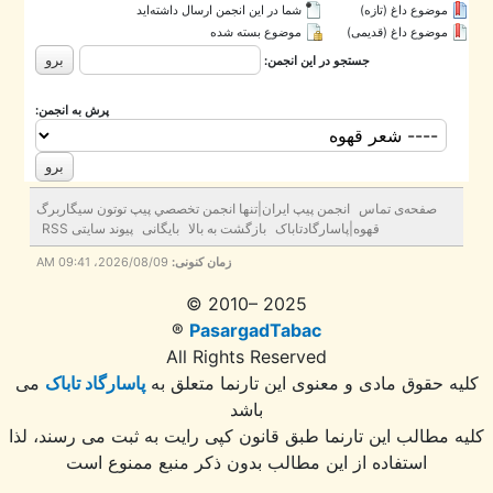
موضوع داغ (تازه‌)
شما در این انجمن ارسال داشته‌اید
موضوع داغ (قدیمی)
موضوع بسته شده
جستجو در این انجمن:
پرش به انجمن:
صفحه‌ی تماس
انجمن پيپ ايران|تنها انجمن تخصصي پيپ توتون سيگاربرگ
قهوه|پاسارگادتاباک
بازگشت به بالا
بایگانی
پیوند سایتی RSS
زمان کنونی:
2026/08/09، 09:41 AM
© 2010– 2025
®
PasargadTabac
All Rights Reserved
ه حقوق مادی و معنوی اين تارنما متعلق به
پاسارگاد تاباک
می
باشد
 مطالب این تارنما طبق قانون کپی رایت به ثبت می رسند، لذا
استفاده از این مطالب بدون ذکر منبع ممنوع است