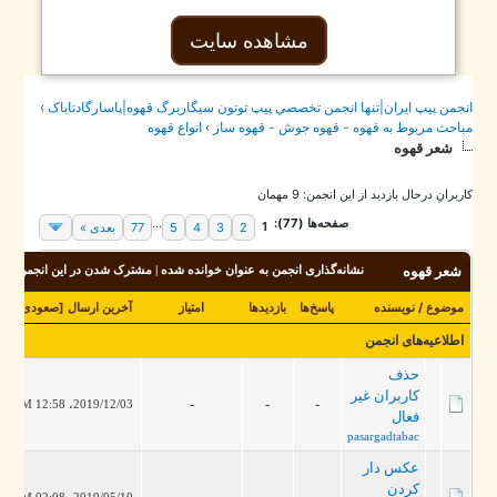
مشاهده سایت
جمن پيپ ايران|تنها انجمن تخصصي پيپ توتون سيگاربرگ قهوه|پاسارگادتاباک
›
احث مربوط به قهوه - قهوه جوش - قهوه ساز
›
انواع قهوه
شعر قهوه
برانِ درحال بازدید از این انجمن: 9 مهمان
صفحه‌ها (77):
...
1
2
3
4
5
77
بعدی »
شعر قهوه
نشانه‌گذاری انجمن به عنوان خوانده شده
|
مشترک شدن در این انجمن
موضوع
/
نویسنده
پاسخ‌ها
بازدید‌ها
امتیاز
آخرین ارسال
[
صعودی
]
اطلاعیه‌های انجمن
حذف
کاربران غیر
-
-
-
2019/12/03، 12:58 PM
فعال
pasargadtabac
عکس دار
کردن