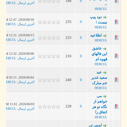
188
0
آخرین ارسال
:
HERCUL
...
HERCUL
دود پیپ
2026/06/16، 12:47 PM
235
0
نیست !
آخرین ارسال
:
HERCUL
HERCUL
اطلاعیه
2026/06/13، 12:21 PM
223
0
آخرین ارسال
:
HERCUL
HERCUL
عاشق
اين فالهاي
2026/06/08، 12:32 PM
216
0
آخرین ارسال
:
HERCUL
قهوه ام
HERCUL
عید
سعید غدیر
2026/06/04، 03:11 PM
240
0
آخرین ارسال
:
HERCUL
خم مبارک
HERCUL
می
خواهم از
2026/06/03، 11:01 AM
228
0
نگاه تو هر
آخرین ارسال
:
HERCUL
اتفاق را
HERCUL
لمس تن