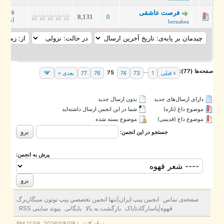
فرصت عاشقی
2016/04/26، 11:06 PM
8,131
0
آخرین ارسال
bernabea
ه‌ها (77):
...
75
« قبلی
1
73
74
76
77
بعدی »
دارای ارسال‌های جدید‌
بدون ارسال جدید‌
موضوع داغ (تازه‌)
شما در این انجمن ارسال داشته‌اید
موضوع داغ (قدیمی)
موضوع بسته شده
جستجو در این انجمن:
پرش به انجمن:
صفحه‌ی تماس
انجمن پيپ ايران|تنها انجمن تخصصي پيپ توتون سيگاربرگ
قهوه|پاسارگادتاباک
بازگشت به بالا
بایگانی
پیوند سایتی RSS
زمان کنونی:
2026/08/08، 11:59 PM