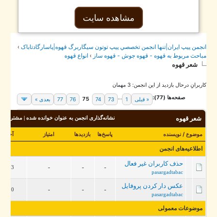
مشاهده سایت
جمن پيپ ايران|تنها انجمن تخصصي پيپ توتون سيگاربرگ قهوه|پاسارگادتاباک
›
احث مربوط به قهوه - قهوه جوش - قهوه ساز
›
انواع قهوه
شعر قهوه
برانِ درحال بازدید از این انجمن: 3 مهمان
صفحه‌ها (77):
...
75
« قبلی
1
73
74
76
77
بعدی »
شعر قهوه
نشانه‌گذاری انجمن به عنوان خوانده شده
|
مشترک شدن در ا
موضوع
/
نویسنده
پاسخ‌ها
بازدید‌ها
امتیاز
آخرین ارسال
اطلاعیه‌های انجمن
حذف کاربران غیر فعال
-
-
-
2019/12/03، 12:58 PM
pasargadtabac
عکس دار کردن پروفایل
-
-
-
2019/05/10، 02:08 PM
pasargadtabac
موضوعات معمولی