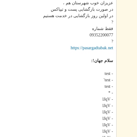
عزیزان خوب شهرستان هم ،
در صورت بازگشایی پست و تیپاکس
در اولین روز بازگشایی در خدمت هستیم
?
فقط شماره
09352200077
?
https://pasargadtabak.net
سلام جهان!:
- test
- test'
- test
- *
- lJqV
- lJqV
- lJqV
- lJqV
- lJqV
- lJqV