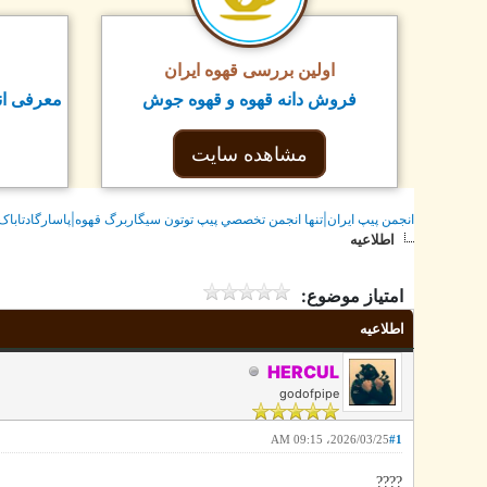
اولین بررسی قهوه ایران
فروش دانه قهوه و قهوه جوش
معرفی ان
مشاهده سایت
انجمن پيپ ايران|تنها انجمن تخصصي پيپ توتون سيگاربرگ قهوه|پاسارگادتاباک
اطلاعیه
امتیاز موضوع:
اطلاعیه
HERCUL
godofpipe
2026/03/25، 09:15 AM
#1
????️