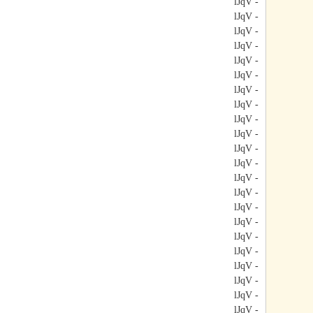
- lJqV
- lJqV
- lJqV
- lJqV
- lJqV
- lJqV
- lJqV
- lJqV
- lJqV
- lJqV
- lJqV
- lJqV
- lJqV
- lJqV
- lJqV
- lJqV
- lJqV
- lJqV
- lJqV
- lJqV
- lJqV
- lJqV