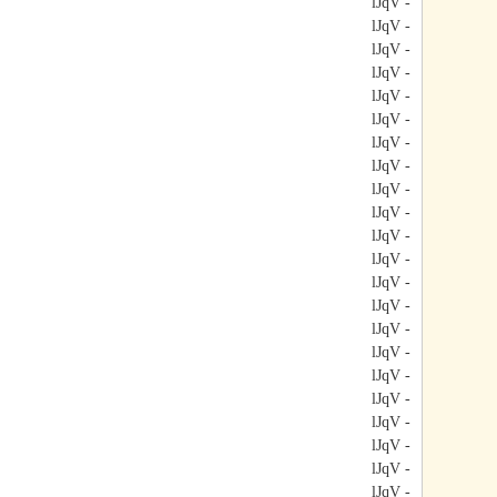
- lJqV
- lJqV
- lJqV
- lJqV
- lJqV
- lJqV
- lJqV
- lJqV
- lJqV
- lJqV
- lJqV
- lJqV
- lJqV
- lJqV
- lJqV
- lJqV
- lJqV
- lJqV
- lJqV
- lJqV
- lJqV
- lJqV