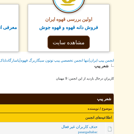
اولین بررسی قهوه ایران
فروش دانه قهوه و قهوه جوش
معرفی ان
مشاهده سایت
انجمن پيپ ايران|تنها انجمن تخصصي پيپ توتون سيگاربرگ قهوه|پاسارگادتاباک
شعر پیپ
کاربرانِ درحال بازدید از این انجمن: 9 مهمان
شعر پیپ
موضوع
/
نویسنده
اطلاعیه‌های انجمن
حذف کاربران غیر فعال
pasargadtabac