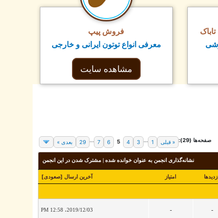
اباک
فروش پیپ
زشی
معرفی انواع توتون ایرانی و خارجی
مشاهده سایت
صفحه‌ها (29):
...
...
5
« قبلی
1
3
4
6
7
29
بعدی »
نشانه‌گذاری انجمن به عنوان خوانده شده
|
مشترک شدن در این انجمن
زدید‌ها
امتیاز
آخرین ارسال
[
صعودی
]
-
-
2019/12/03، 12:58 PM