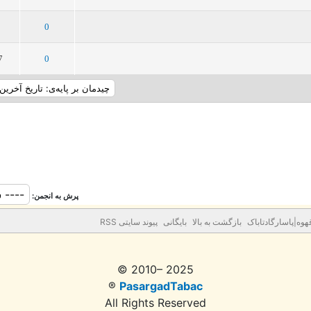
5
4
3
2
1
0
5
4
3
2
1
7
0
پرش به انجمن:
وه|پاسارگادتاباک
بازگشت به بالا
بایگانی
پیوند سایتی RSS
© 2010– 2025
®
PasargadTabac
All Rights Reserved