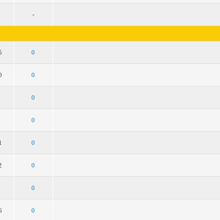
-
5
4
3
2
1
5
0
5
4
3
2
1
0
0
5
4
3
2
1
0
5
4
3
2
1
0
5
4
3
2
1
1
0
5
4
3
2
1
2
0
5
4
3
2
1
0
5
4
3
2
1
6
0