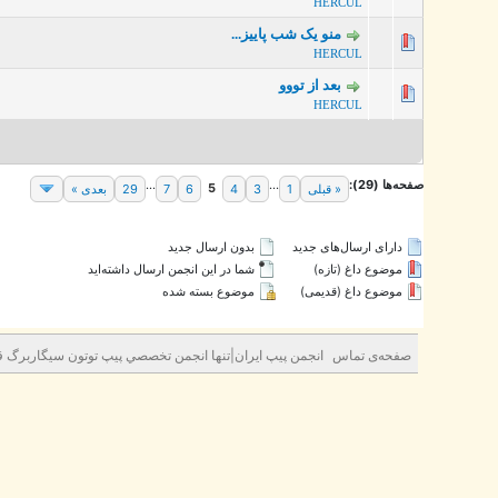
HERCUL
منو یک شب پاییز...
0 رأی - میانگین امتیازات: 0 از 5
HERCUL
بعد از تووو
0 رأی - میانگین امتیازات: 0 از 5
HERCUL
صفحه‌ها (29):
...
...
5
« قبلی
1
3
4
6
7
29
بعدی »
دارای ارسال‌های جدید‌
بدون ارسال جدید‌
موضوع داغ (تازه‌)
شما در این انجمن ارسال داشته‌اید
موضوع داغ (قدیمی)
موضوع بسته شده
صفحه‌ی تماس
انجمن پيپ ايران|تنها انجمن تخصصي پيپ توتون سيگاربرگ قه