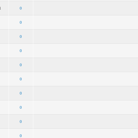
5
4
3
2
1
1
0
5
4
3
2
1
0
5
4
3
2
1
0
5
4
3
2
1
0
5
4
3
2
1
0
5
4
3
2
1
0
5
4
3
2
1
0
5
4
3
2
1
0
5
4
3
2
1
0
5
4
3
2
1
0