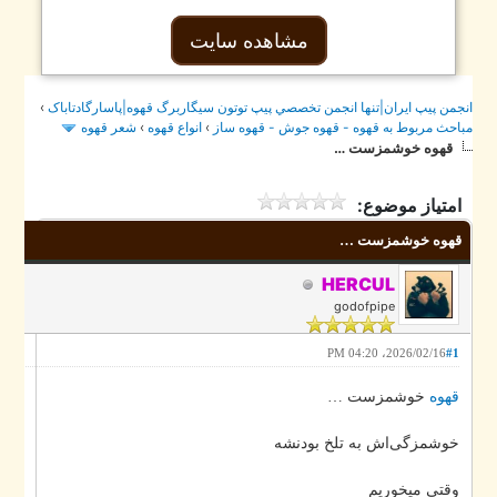
مشاهده سایت
›
جمن پيپ ايران|تنها انجمن تخصصي پيپ توتون سيگاربرگ قهوه|پاسارگادتاباک
شعر قهوه
›
انواع قهوه
›
احث مربوط به قهوه - قهوه جوش - قهوه ساز
قهوه خوشمزست …
امتیاز موضوع:
قهوه خوشمزست …
HERCUL
godofpipe
2026/02/16، 04:20 PM
#1
قهوه
خوشمزست …
خوشمزگی‌اش به تلخ بودنشه
وقتی میخوریم