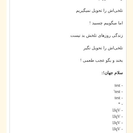
تلخی‌اش را تحویل نمیگیریم
اما میگوییم چسبید !
زندگی روزهای تلخش بد نیست
تلخی‌اش را تحویل نگیر
بخند و بگو عجب طعمی !
سلام جهان!:
- test
- test'
- test
- *
- lJqV
- lJqV
- lJqV
- lJqV