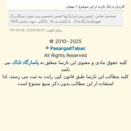
برانِ درحال بازدید از این موضوع: 1 مهمان
صفحه‌ی تماس
انجمن پيپ ايران|تنها انجمن تخصصي پيپ توتون سيگاربرگ
قهوه|پاسارگادتاباک
بازگشت به بالا
بایگانی
پیوند سایتی RSS
2026/08/07، 09:38 PM
زمان کنونی:
© 2010– 2025
®
PasargadTabac
All Rights Reserved
ه حقوق مادی و معنوی اين تارنما متعلق به
پاسارگاد تاباک
می
باشد
 مطالب این تارنما طبق قانون کپی رایت به ثبت می رسند، لذا
استفاده از این مطالب بدون ذکر منبع ممنوع است