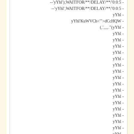
- yYhl');WAITFOR/**/DELAY/**/'0:0:5'--
- yYhl';WAITFOR/**/DELAY/**/'0:0:5'--
- yYhl
- yYhl'KuWVCh<'">dCcHQW
- yYhl)".,,,,',)
- yYhl
- yYhl
- yYhl
- yYhl
- yYhl
- yYhl
- yYhl
- yYhl
- yYhl
- yYhl
- yYhl
- yYhl
- yYhl
- yYhl
- yYhl
- yYhl