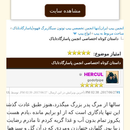
مشاهده سایت
›
جمن پيپ ايران|تنها انجمن تخصصي پيپ توتون سيگاربرگ قهوه|پاسارگادتاباک
انواع پيپ
›
احث مربوط به پيپ
داستان کوتاه اختصاصی انجمن پاسارگادتاباک
امتیاز موضوع:
داستان کوتاه اختصاصی انجمن پاسارگادتاباک
HERCUL
godofpipe
2017/06/27، 02:38 PM
#1
.)
HERCUL
(آخرین ویرایش در این ارسال: 2017/06/27، 02:39 PM، توسط
سالها از مرگ پدر بزرگ میگذرد،هنوز طبق عادت گذشته پییپش.
این تنها یادگاری است که از او برایم مانده ،یادم هست برای 
یکروز تمام بدون آب و غذا گریه کردم تا مادرم رضایت داد.پیپ
زیبا بود. گلها،درختها،زن ومردی که درآن گل و سبزهها میوه 