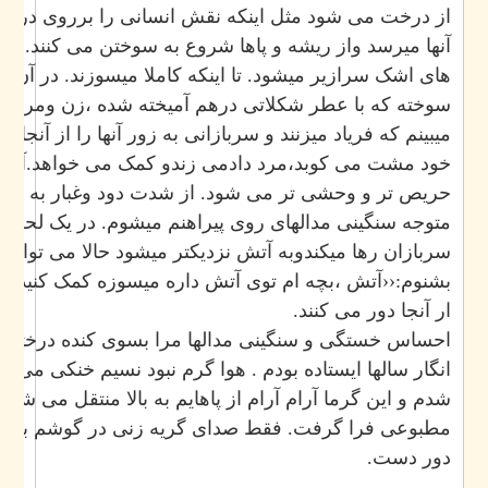
از درخت می شود مثل اینکه نقش انسانی را برروی درخت کند
آنها میرسد واز ریشه و پاها شروع به سوختن می کنند. از چش
های اشک سرازیر میشود. تا اینکه کاملا میسوزند. در آن دود 
سوخته که با عطر شکلاتی درهم آمیخته شده ،زن ومردی را با
میبینم که فریاد میزنند و سربازانی به زور آنها را از آنجا دور 
خود مشت می کوبد،مرد دادمی زندو کمک می خواهد.آتش لح
حریص تر و وحشی تر می شود. از شدت دود وغبار به سرفه می
متوجه سنگینی مدالهای روی پیراهنم میشوم. در یک لحظه زن 
سربازان رها میکندوبه آتش نزدیکتر میشود حالا می توانم صد
بشنوم:‹‹آتش ،بچه ام توی آتش داره میسوزه کمک کنید،توروخدا
ار آنجا دور می کنند.
احساس خستگی و سنگینی مدالها مرا بسوی کنده درختی کشا
انگار سالها ایستاده بودم . هوا گرم نبود نسیم خنکی می وزید
شدم و این گرما آرام آرام از پاهایم به بالا منتقل می شد تمام
مطبوعی فرا گرفت. فقط صدای گریه زنی در گوشم بود.…صد
دور دست.