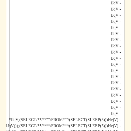
- lJqV
- lJqV
- lJqV
- lJqV
- lJqV
- lJqV
- lJqV
- lJqV
- lJqV
- lJqV
- lJqV
- lJqV
- lJqV
- lJqV
- lJqV
- lJqV
- lJqV
- lJqV
- lJqV
- lJqV;(SELECT/**/*/**/FROM/**/(SELECT(SLEEP(5)))HvjV)#
- lJqV)));(SELECT/**/*/**/FROM/**/(SELECT(SLEEP(5)))HvjV)#