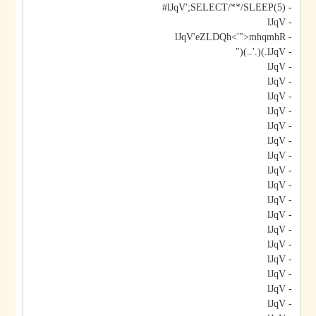
- lJqV';SELECT/**/SLEEP(5)#
- lJqV
- lJqV'eZLDQh<'">mhqmhR
- lJqV.)(.'..)("
- lJqV
- lJqV
- lJqV
- lJqV
- lJqV
- lJqV
- lJqV
- lJqV
- lJqV
- lJqV
- lJqV
- lJqV
- lJqV
- lJqV
- lJqV
- lJqV
- lJqV