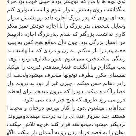
توی بچه ها با من که کوچکتر بودم خیلی خوب بود.حرف می زد
میگذاشت روی پشتش سوار شوم و اسب سواری کنم. بعدها ما
بچه ای بودی که پدر بزرگ اجازه داده رو پشتش سوار شوی .
وسایل شخصی پدر بزرگ را با اجازه خودش تمیز میکرد. اما به
کاری نداشت. بزرگتر که شدم ،پدربزرگ اجازه دادپیپش را تمیز
من امتیاز بزرگی بود. چون تاآن موقع هیچ کس به پیپ پدربز.
جعبه پیپ را باز میکنم. به زن و مردی که سالهاست بدون هی
زندگی میکنندخیره می شوم. هنوز مقداری توتون توی جعبه هس
پیپ میگذارم وبا انگشت فشارمیدهدم.کبریت را میکشم. شعله 
نفسهای مکرر بطرف توتونها منحرف میشودولحظه ای بعد غل
رادر دهانم حس میکنم . چیزی غیر از دود به درونم وارد میش
فضا راآکنده میکند. دودرا که بیرون میدهم برای لحظه ای همه 
فرو می رود طوری که هیچ چیز دیده نمی شود.
صداهایی میشنوم .دود را کنار میزنم. درختان و محیط اطرافم
هستند. چند سرباز عده ای را به درخت میبندندومیروند آتش هر 
نزدیکتر میشود،میخواهند فرار کنند هرچه تلاش میکنندنمیتوانند .
دهان را به قصد فریاد زدن رو به آسمان باز میکنند.ناگهان تم