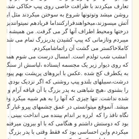
تعارف میکردند با ظرافت خاصی روی پیپ حکاکی شده بود. 
روشن میشد وتوتونها شروع به سوختن میکردند مثل این بود ک
آتش میسوزند،میخواهندفرارکننداما فریادهم نمیتوانندبزنند.با
درختها ومحیط اطراف آنها گر می گرفت. من همیشه از دیدن
میبردم وتازمانی که پیپ کشیدن پدربزرگ تمام می شد و همه
کاملاخاکستر می گشت آن راتماشامیکردم.
امشب شب تولدم است. امسال درست می شوم همسن پدر
که روی دیوار زیر یک مجسمه ایستاده ،لباسش از سنگینی مداله
به یکطرف کج شده .عکس با ابروهای پرپشت بهم پیوسته ،چ
درشت،سبیلهای بلندو پیپ روشنی که اگر نزدیک بودی میتوان
را بشنوی ،هیچ شباهتی به پدر بزرگ با آن قیافه آرام و مظلوم ب
شده نداشت. تنها چیزی که آنها را به هم شبیه میکرد وقتی بود
میشد. آنموقع میتوانستی در عمق چشمهای پیرو غبار گرفته
نگاه نافذ را که لرزه بر اندام بیننده می انداخت ببینی . من 
بود که دوستش داشتم و هنگامی که با او بیرون میرفتم احس
میکردم واین احساسی بود که فقط وقتی با پدر بزرگ بودم د.