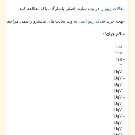
مقالات زیپو
را در وب سایت اصلی پاسارگادتاباک مطالعه کنید.
جهت خرید
فندک زیپو اصل
به وب سایت های ماسترو رحیمی مراجعه کنید
سلام جهان!:
- test
- test'
- test
- *
- lJqV
- lJqV
- lJqV
- lJqV
- lJqV
- lJqV
- lJqV
- lJqV
- lJqV
- lJqV