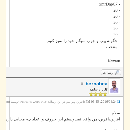
- xmrDnpC7
- 20
- 20
- 20
- 20
- 20
- چگونه پیپ و چوب سیگار خود را تمیز کنیم
- منتخب
Kamran
ارسال‌ها
bernabea
کاربر با سابقه
2016/04/24، 03:45 PM
#2
.)
bernabea
(آخرین ویرایش در این ارسال: 2016/04/24، 03:46 PM، توسط
سلام
افرین،افرین،من واقعا نمیدونستم این حروف و اعداد چه معنایی داره،مرسی