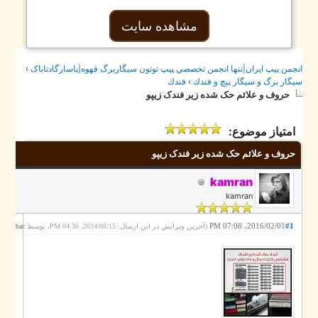
مشاهده سایت
›
جمن پيپ ايران|تنها انجمن تخصصي پيپ توتون سيگاربرگ قهوه|پاسارگادتاباک
فندك
›
گار برگ و سيگار پيچ و فندك
حروف و علائم حک شده زیر فندک زیپو
امتیاز موضوع:
حروف و علائم حک شده زیر فندک زیپو
kamran
kamran
2016/02/01، 07:08 PM
#1
.)
pasargadtabac
(آخرین ویرایش در این ارسال: 2024/08/15، 04:36 PM، توسط