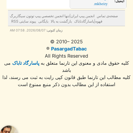
یمیل:
mkheiry.
صفحه‌ی تماس
انجمن پيپ ايران|تنها انجمن تخصصي پيپ توتون سيگاربرگ
قهوه|پاسارگادتاباک
بازگشت به بالا
بایگانی
پیوند سایتی RSS
زمان کنونی:
2026/08/07، 07:58 AM
© 2010– 2025
®
PasargadTabac
All Rights Reserved
ه حقوق مادی و معنوی اين تارنما متعلق به
پاسارگاد تاباک
می
باشد
 مطالب این تارنما طبق قانون کپی رایت به ثبت می رسند، لذا
استفاده از این مطالب بدون ذکر منبع ممنوع است