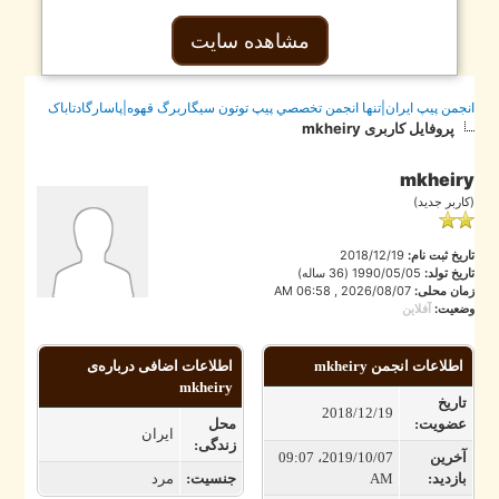
مشاهده سایت
جمن پيپ ايران|تنها انجمن تخصصي پيپ توتون سيگاربرگ قهوه|پاسارگادتاباک
پروفایل کاربری mkheiry
mkheir
اربر جدید)
ریخ ثبت نام:
2018/12/19
ریخ تولد:
1990/05/05 (36 ساله)
ان محلی:
2026/08/07 , 06:58 AM
عیت:
آفلاین
اطلاعات انجمن mkheiry
اطلاعات اضافی درباره‌ی
mkheiry
اریخ
2018/12/19
ضویت:
محل
ایران
زندگی:
خرین
2019/10/07، 09:07
ازدید:
AM
جنسیت:
مرد