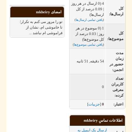
4 (0 ارسال در هر روز
ل
| 0.09 درصد از کل
امضای mkheiry
رسال‌ها:
ارسال‌ها)
(
یافتن تمامی ارسال‌ها
)
تو را مرور می کنم به تکرار؛
تا خاموشی ام، نشان از
1 (0 موضوع در هر
فراموشی ام نباشد ...
ل
روز | 0.03 درصد از
وضوع‌ها:
کل موضوع‌ها)
(
یافتن تمامی موضوع‌ها
)
دت
مان
54 دقیقه, 51 ثانیه
ضور در
نجمن:
عداد
اربران
0
عرفی
رده:
عتبار:
0
[
جزییات
]
اطلاعات تماسِ mkheiry
ارسال یک ایمیل به