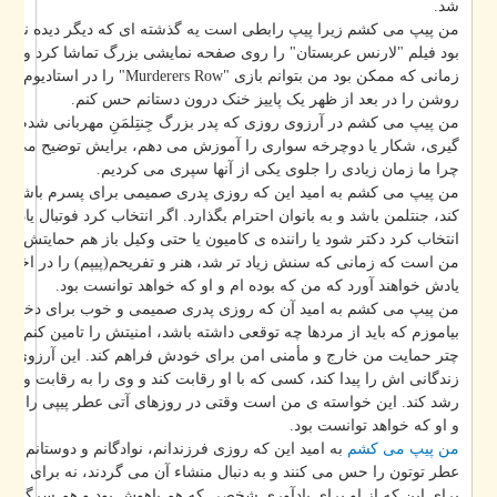
شد.
من پیپ می کشم زیرا پیپ رابطی است یه گذشته ای که دیگر دیده نخواهد شد
بود فیلم "لارنس عربستان" را روی صفحه نمایشی بزرگ تماشا کرد و از یک پی
erers Row" را در استادیوم تماشا کنم و گرمای یک پیپ
روشن را در بعد از ظهر یک پاییز خنک درون دستانم حس کنم.
من پیپ می کشم در آرزوی روزی که پدر بزرگ جِنتِلمَنِ مهربانی شدم و به نوه
گیری، شکار یا دوچرخه سواری را آموزش می دهم، برایش توضیح می دهم که ت
چرا ما زمان زیادی را جلوی یکی از آنها سپری می کردیم.
من پیپ می کشم به امید این که روزی پدری صمیمی برای پسرم باشم و به او 
کند، جنتلمن باشد و به بانوان احترام بگذارد. اگر انتخاب کرد فوتبال یاد بگیرد یا خو
انتخاب کرد دکتر شود یا راننده ی کامیون یا حتی وکیل باز هم حمایتش کنم. ای
من است که زمانی که سنش زیاد تر شد، هنر و تفریحم(پیپم) را در اختیار او بگ
یادش خواهند آورد که من که بوده ام و او که خواهد توانست بود.
من پیپ می کشم به امید آن که روزی پدری صمیمی و خوب برای دخترم باشم و ب
بیاموزم که باید از مردها چه توقعی داشته باشد، امنیتش را تامین کنم و او را 
چتر حمایت من خارج و مأمنی امن برای خودش فراهم کند. این آرزوی من ا
زندگانی اش را پیدا کند، کسی که با او رقابت کند و وی را به رقابت وا دارد، او
رشد کند. این خواسته ی من است وقتی در روزهای آتی عطر پیپی را شنید به یا
و او که خواهد توانست بود.
من پیپ می کشم
به امید این که روزی فرزندانم، نوادگانم و دوستانم از کنار 
عطر توتون را حس می کنند و به دنبال منشاء آن می گردند، نه برای این که به
برای این که از او برای یادآوری شخصی که هم باهوش بود و هم سرگرم کننده، 