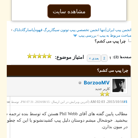
مشاهده سایت
›
جمن پيپ ايران|تنها انجمن تخصصي پيپ توتون سيگاربرگ قهوه|پاسارگادتاباک
بررسی پیپ
›
احث مربوط به پيپ
چرا پیپ می کشم؟
امتیاز موضوع:
فحه‌ها (2
1
بعدی »
2
چرا پیپ می کشم؟
BorzooMV
کاربر جدید
2015/10/16، 02:03 AM
#1
.)
pasargadtabac
(آخرین ویرایش در این ارسال: 2024/08/15، 07:31 PM، توسط
Phil Webb هستن که توسط بنده ترجمه شدن. اگر کمو کاستی هست
ببخشید. خوشحال میشم دوستان دلیل پیپ کشیدنشونو یا این که چطور شروع ب
در میون بذارن.