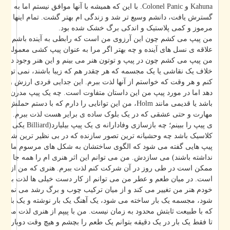
با این که همیشه با آنها موافق نیستم اما به خاطر وجود آنها افق های دی
گسترش یافت، دانشم وسیع تر شد و زندگی ام بهتر گشت. تمام اینها ناشی از 
مرموز و کمی پلاستیک و اندکی برگ خشک شده بود.
من پیپ می کشم چون این آرزوی من است که رابطی به آینده باشم. امیدوارم
علاقه ی نسل های آینده و چه بهتر اگر مرا به عنوان پیپ کشی معمولی به یاد آ.
من پیپ می کشم چون در پیپ و توتون هنر می بینم و این هنر وجود دارد، هنری 
خلاف یک نقاشی یا یک مجسمه که هر چقدر هم که زیبا باشند، نمی توانم در ط
کنم و هر وقت که خواستم از آنها لذت ببرم. این جدایی فردی ارزش و لذت آن 
m، من این توانایی را دارم که با دستم حملش کنم و از نگهداری، ساخت،
مهارت و حتی عشقی که در یک بلوک ساده ی برایر هست لذت ببرم. من می ت
ی(Billiard یکی از اشکال مرسوم پیپ است)
پیپ هایی گفته می شود که الگوی ساختشان به شکل های مرسوم مانند بیلیارد، 
نداشته باشند) می سازدش. من می توانم این اثر هنری ام را همه جا ببرم و از 
ممکن است در طی روز در آن شرکت کنم لذت ببرم. هنری که من از آن لذت
است. در میان طعم و عطر من می توانم از کار دست خیلی ها لذت ببرم. با توجه
خودم هنر من تغییر می کند و از میان ترکیب چوب و برگ رشد می نماید. نقاش
شود، مجسمه یک بار ساخته می شود، یک آهنگ یک بار نوشته و یک بار ضبط م
که با طبیعت ثابتش محدود به زمان نیست. من با پیپم از هنری لذت می برم که
تا فقط یک بار در یک دقیقه بتوانم یک طعم را بچشم و هیچ وقت دوباره این طعم