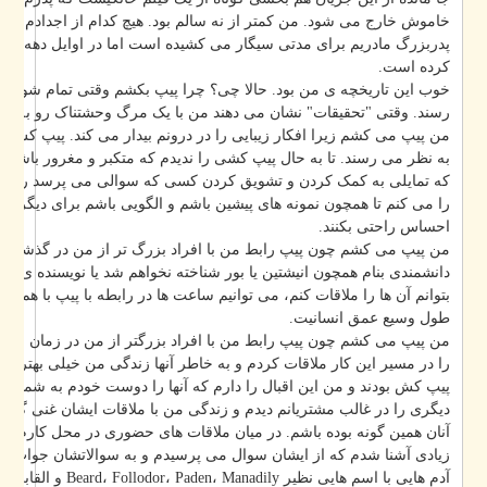
خاموش خارج می شود. من کمتر از نه سالم بود. هیچ کدام از اجدادم هم اهل دخ
پدربزرگ مادریم برای مدتی سیگار می کشیده است اما در اوایل دهه ی چهل می
کرده است.
خوب این تاریخچه ی من بود. حالا چی؟ چرا پیپ بکشم وقتی تمام شواهد بر ع
رسند. وقتی "تحقیقات" نشان می دهند من با یک مرگ وحشتناک رو به رو خوا.
من پیپ می کشم زیرا افکار زیبایی را در درونم بیدار می کند. پیپ کش ها عمو
به نظر می رسند. تا به حال پیپ کشی را ندیدم که متکبر و مغرور باشد، تا به
که تمایلی به کمک کردن و تشویق کردن کسی که سوالی می پرسد را نداشته ب
را می کنم تا همچون نمونه های پیشین باشم و الگویی باشم برای دیگران که هما
احساس راحتی بکنند.
من پیپ می کشم چون پیپ رابط من با افراد بزرگ تر از من در گذشته است. م
دانشمندی بنام همچون انیشتین یا بور شناخته نخواهم شد یا نویسنده ی بزرگی نظ
بتوانم آن ها را ملاقات کنم، می توانیم ساعت ها در رابطه با پیپ با هم صحبت ک
طول وسیع عمق انسانیت.
من پیپ می کشم چون پیپ رابط من با افراد بزرگتر از من در زمان حال است.
را در مسیر این کار ملاقات کردم و به خاطر آنها زندگی من خیلی بهتر شد. من
پیپ کش بودند و من این اقبال را دارم که آنها را دوست خودم به شمار بیاور
دیگری را در غالب مشتریانم دیدم و زندگی من با ملاقات ایشان غنی گشت و ا
آنان همین گونه بوده باشم. در میان ملاقات های حضوری در محل کارم و روابط ا
زیادی آشنا شدم که از ایشان سوال می پرسیدم و به سوالاتشان جواب می داد
، Ming-