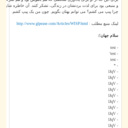
و منبعی بود برای لذت بردنشان در زندگی، تشکر کنند. آن خاطره شاید مربوط.
چرا پیپ می کشم؟ می توانم بهتان بگویم. چون من یک پیپ کشم.
http://www.glpease.com/Articles/WISP.html
لینک منبع مطلب :
سلام جهان!:
- test
- test'
- test
- *
- lJqV
- lJqV
- lJqV
- lJqV
- lJqV
- lJqV
- lJqV
- lJqV
- lJqV
- lJqV