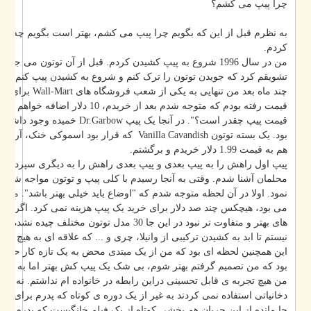
چرا پیپ می کشم؟
به نظرم قبل از این که بگویم چرا پیپ می کشم، بهتر است بگویم چه شد که 
کردم.
من در سال 1996 شروع به پیپ کشیدن کردم. قبل از آن توتون می جویدم.
تشویقم کرد که جویدن توتون را ترک کنم و شروع به کشیدن پیپ کنم.
art برای خرید یک سری بدلیجات ارزان
قیمت رفته بودم که متوجه شدم بعد از خریدم، 10 دلار 
ndish که قرار بود اسموکی خنک، آرام و خوش طعم داشته باشد را
هم به قیمت 1.99 دلار خریدم و برگشتم.
پیپ اول راهش را به پیپ بعدی و پیپ بعدی راهش را به دیگری سپرد و بعد از
محلمان آشنا شدم. وقتی به آنجا رسیدم با کلی پیپ و توتون مواجه شدم که چند 
نمود. اولا در آن لحظه متوجه شدم که "اوضاع باید خیلی بهتر باشد". مسلماً اگ
می بود، هیچکس چند صد دلار برای خرید یک پیپ هزینه نمی کرد. اگر تقاضا برا
های بهتر و متفاوت تر نبود در این جا 30 مدل توتون مختلف چید
نیستم تا ابد به کشیدن ترکیبی از وانیلا، چری و ... که علاقه ای به هیچ کدامشا.
این همچنین لحظه ای بود که من از یک مبتدی محض به یک تازه کار حرفه ای ت
بود که من تصمیم گرفتم بهتر شوم، بی شک یک پیپ کش بهتر اما به طور کلی .
من هیچ تجربه ی قابل تحسینی دراین رابطه در خانواده ام نداشتم. نه پدرم و نه
دخانیاتی استفاده نمی کردند به غیر از یک دوره ی کوتاه که پدرم برای چند ماه 
جا مانده از این جریان هم بخشی کوتاه از یک فیلم خانگیست که پدرم از درب پ