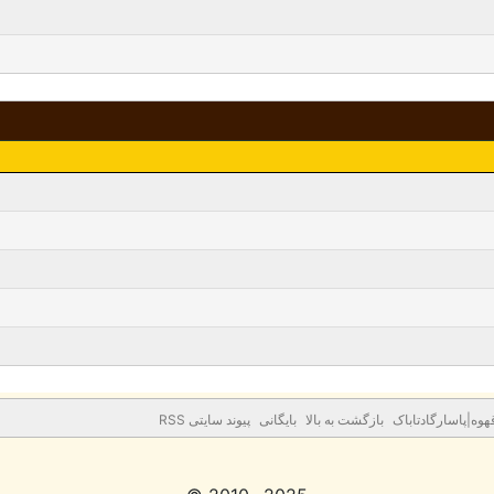
وه|پاسارگادتاباک
بازگشت به بالا
بایگانی
پیوند سایتی RSS