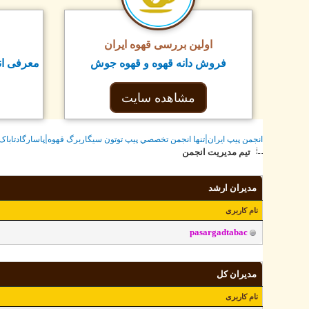
اولین بررسی قهوه ایران
فروش دانه قهوه و قهوه جوش
معرفی ان
مشاهده سایت
انجمن پيپ ايران|تنها انجمن تخصصي پيپ توتون سيگاربرگ قهوه|پاسارگادتاباک
تیم مدیریت انجمن
مدیران ارشد
نام کاربری
pasargadtabac
مدیران کل
نام کاربری