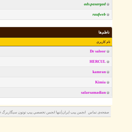
ads.pasargad
raufweb
ناظم‌ها
نام کاربری
Dr saloor
HERCUL
kamran
Kimia
salarsamadian
صفحه‌ی تماس
انجمن پيپ ايران|تنها انجمن تخصصي پيپ توتون سيگاربرگ قه