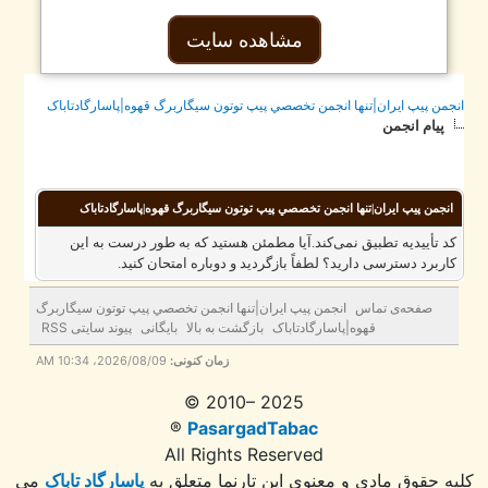
مشاهده سایت
جمن پيپ ايران|تنها انجمن تخصصي پيپ توتون سيگاربرگ قهوه|پاسارگادتاباک
پیام انجمن
انجمن پيپ ايران|تنها انجمن تخصصي پيپ توتون سيگاربرگ قهوه|پاسارگادتاباک
د تأییدیه تطبیق نمی‌کند.آیا مطمئن هستید که به طور درست به این
اربرد دسترسی دارید؟ لطفاً بازگردید و دوباره امتحان کنید.
صفحه‌ی تماس
انجمن پيپ ايران|تنها انجمن تخصصي پيپ توتون سيگاربرگ
قهوه|پاسارگادتاباک
بازگشت به بالا
بایگانی
پیوند سایتی RSS
زمان کنونی:
2026/08/09، 10:34 AM
© 2010– 2025
®
PasargadTabac
All Rights Reserved
ه حقوق مادی و معنوی اين تارنما متعلق به
پاسارگاد تاباک
می