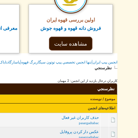
اولین بررسی قهوه ایران
فروش دانه قهوه و قهوه جوش
معرفی ان
مشاهده سایت
انجمن پيپ ايران|تنها انجمن تخصصي پيپ توتون سيگاربرگ قهوه|پاسارگادتاباک
نظرسنجي
کاربرانِ درحال بازدید از این انجمن: 2 مهمان
نظرسنجي
موضوع
/
نویسنده
اطلاعیه‌های انجمن
حذف کاربران غیر فعال
pasargadtabac
عکس دار کردن پروفایل
pasargadtabac