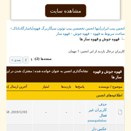
مشاهده سایت
جمن پيپ ايران|تنها انجمن تخصصي پيپ توتون سيگاربرگ قهوه|پاسارگادتاباک
›
احث مربوط به قهوه - قهوه جوش - قهوه ساز
قهوه جوش و قهوه ساز ها
برانِ درحال بازدید از این انجمن: 1 مهمان
صفحه‌ها (2):
1
2
بعدی »
قهوه جوش و قهوه
نشانه‌گذاری انجمن به عنوان خوانده شده
|
مشترک شدن در این انجمن
ساز ها
موضوع
/
نویسنده
پاسخ‌ها
بازدید‌ها
امتیاز
آخرین ارسال
[
صعودی
]
اطلاعیه‌های انجمن
حذف
کاربران غیر
-
-
-
2019/12/03، 12:58 PM
فعال
pasargadtabac
عکس دار