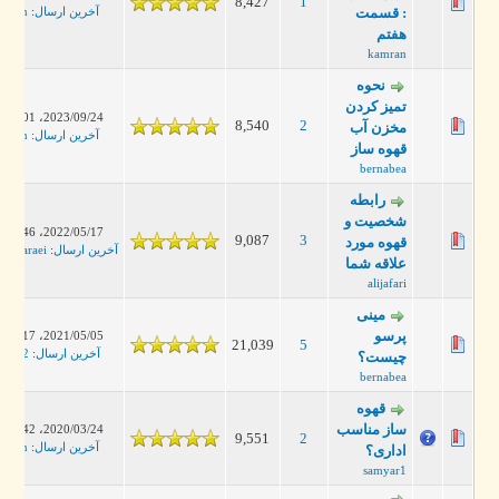
8,427
1
: قسمت
آخرین ارسال
:
leanman
هفتم
kamran
نحوه
تمیز کردن
2023/09/24، 11:01 PM
8,540
2
مخزن آب
آخرین ارسال
:
leanman
قهوه ساز
bernabea
رابطه
شخصیت و
2022/05/17، 03:46 PM
9,087
3
قهوه مورد
آخرین ارسال
:
alirezasaraei
علاقه‌ شما
alijafari
مینی
پرسو
2021/05/05، 01:17 PM
21,039
5
آخرین ارسال
:
keyvan2
چیست؟
bernabea
قهوه
ساز مناسب
2020/03/24، 07:42 PM
9,551
2
آخرین ارسال
:
leanman
اداری؟
samyar1