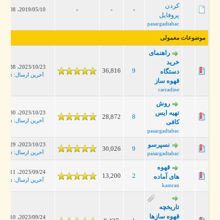
کردن
-
-
-
2019/05/10، 02:08 PM
پروفایل
pasargadtabac
موضوعات معمولی
راهنمای
خرید
2023/10/23، 11:38 PM
36,816
9
دستگاه
آخرین ارسال
:
leanman
قهوه ساز
carradine
روش
تهیه ایس
2023/10/23، 11:30 PM
28,872
8
آخرین ارسال
:
leanman
کافی
pasargadtabac
نسپرسو
2023/10/23، 11:29 PM
30,026
9
آخرین ارسال
:
leanman
pasargadtabac
قهوه
2023/09/24، 11:11 PM
13,200
2
های آماده
آخرین ارسال
:
leanman
kamran
تاریخچه
قهوه سازها
2023/09/24، 11:10 PM