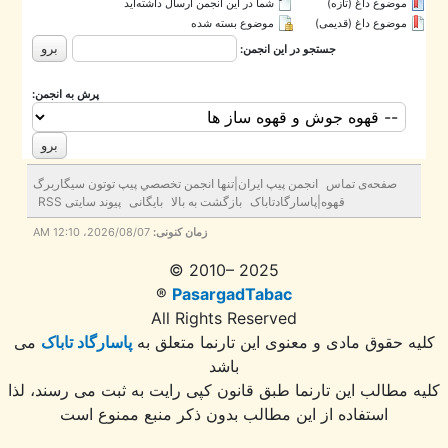
موضوع داغ (تازه‌)
شما در این انجمن ارسال داشته‌اید
موضوع داغ (قدیمی)
موضوع بسته شده
جستجو در این انجمن:
پرش به انجمن:
صفحه‌ی تماس
انجمن پيپ ايران|تنها انجمن تخصصي پيپ توتون سيگاربرگ
قهوه|پاسارگادتاباک
بازگشت به بالا
بایگانی
پیوند سایتی RSS
زمان کنونی:
2026/08/07، 12:10 AM
© 2010– 2025
®
PasargadTabac
All Rights Reserved
ه حقوق مادی و معنوی اين تارنما متعلق به
پاسارگاد تاباک
می
باشد
 مطالب این تارنما طبق قانون کپی رایت به ثبت می رسند، لذا
استفاده از این مطالب بدون ذکر منبع ممنوع است