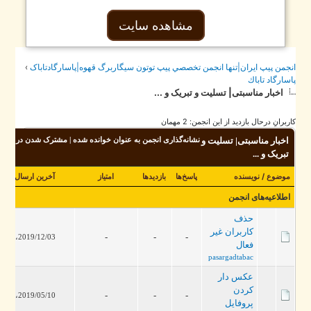
مشاهده سایت
جمن پيپ ايران|تنها انجمن تخصصي پيپ توتون سيگاربرگ قهوه|پاسارگادتاباک
›
سارگاد تاباك
اخبار مناسبتی| تسلیت و تبریک و ...
برانِ درحال بازدید از این انجمن: 2 مهمان
اخبار مناسبتی| تسلیت و
نشانه‌گذاری انجمن به عنوان خوانده شده
|
مشترک شدن در این انجمن
تبریک و ...
موضوع
/
نویسنده
پاسخ‌ها
بازدید‌ها
امتیاز
آخرین ارسال
[
صعودی
]
اطلاعیه‌های انجمن
حذف
کاربران غیر
-
-
-
2019/12/03، 12:58 PM
فعال
pasargadtabac
عکس دار
کردن
-
-
-
2019/05/10، 02:08 PM
پروفایل