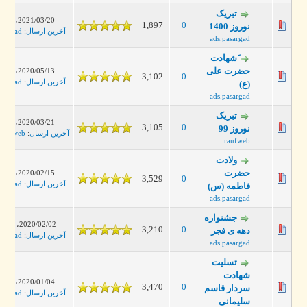
تبریک
2021/03/20، 08:12 PM
1,897
0
نوروز 1400
آخرین ارسال
:
ads.pasargad
ads.pasargad
َشهادت
حضرت علی
2020/05/13، 01:42 PM
3,102
0
آخرین ارسال
:
ads.pasargad
(ع)
ads.pasargad
تبریک
2020/03/21، 07:36 PM
3,105
0
نوروز 99
آخرین ارسال
:
poshtibanweb
raufweb
ولادت
حضرت
2020/02/15، 01:36 PM
3,529
0
آخرین ارسال
:
ads.pasargad
فاطمه (س)
ads.pasargad
جشنواره
2020/02/02، 10:14 AM
3,210
0
دهه ی فجر
آخرین ارسال
:
ads.pasargad
ads.pasargad
تسلیت
شهادت
2020/01/04، 02:12 PM
3,470
0
سردار قاسم
آخرین ارسال
:
ads.pasargad
سلیمانی