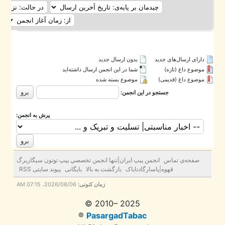
دارای ارسال‌های جدید‌
بدون ارسال جدید‌
موضوع داغ (تازه‌)
شما در این انجمن ارسال داشته‌اید
موضوع داغ (قدیمی)
موضوع بسته شده
جستجو در این انجمن:
پرش به انجمن:
صفحه‌ی تماس
انجمن پيپ ايران|تنها انجمن تخصصي پيپ توتون سيگاربرگ
قهوه|پاسارگادتاباک
بازگشت به بالا
بایگانی
پیوند سایتی RSS
زمان کنونی:
2026/08/06، 07:15 AM
© 2010– 2025
®
PasargadTabac