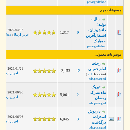
pasargadtabac
موضوعات مهم
سال «
تولید ؛
دانش‌بنیان ،
2022/04/07، 12:56 PM
1,317
0
آخرین ارسال
:
pasargadtabac
اشتغال‌آفرین
» مبارک
pasargadtabac
موضوعات معمولی
رحلت
2023/01/21، 10:59 PM
امام خمینی
12,153
12
آخرین ارسال
:
broid
(صفحه‌ها:
1
2
)
ads.pasargad
تبریک
ماه مبارک
2021/06/26، 09:21 PM
5,061
2
آخرین ارسال
:
jergis
رمضان
ads.pasargad
داریوش
اسدزاده
2021/06/26، 09:19 PM
6,945
3
آخرین ارسال
:
jergis
درگذشت
ads.pasargad