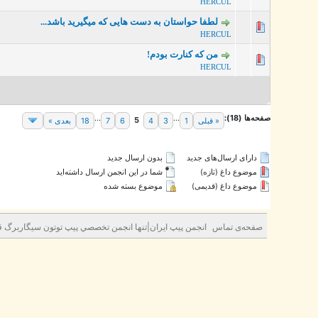
HERCUL
لطفا حواستان به دست هایی که میگیرید باشد...
0 رأی - میانگین امتیازات: 0 از 5
HERCUL
من که کنارت بودم!
0 رأی - میانگین امتیازات: 0 از 5
HERCUL
صفحه‌ها (18):
...
...
5
« قبلی
1
3
4
6
7
18
بعدی »
دارای ارسال‌های جدید‌
بدون ارسال جدید‌
موضوع داغ (تازه‌)
شما در این انجمن ارسال داشته‌اید
موضوع داغ (قدیمی)
موضوع بسته شده
صفحه‌ی تماس
انجمن پيپ ايران|تنها انجمن تخصصي پيپ توتون سيگاربرگ قه