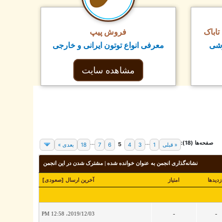
اباک
فروش پیپ
زشی
معرفی انواع توتون ایرانی و خارجی
مشاهده سایت
صفحه‌ها (18):
...
...
5
« قبلی
1
3
4
6
7
18
بعدی »
نشانه‌گذاری انجمن به عنوان خوانده شده
|
مشترک شدن در این انجمن
زدید‌ها
امتیاز
آخرین ارسال
[
صعودی
]
-
-
2019/12/03، 12:58 PM