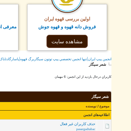
اولین بررسی قهوه ایران
فروش دانه قهوه و قهوه جوش
معرفی ان
مشاهده سایت
انجمن پيپ ايران|تنها انجمن تخصصي پيپ توتون سيگاربرگ قهوه|پاسارگادتاباک
شعر سیگار
کاربرانِ درحال بازدید از این انجمن: 6 مهمان
شعر سیگار
موضوع
/
نویسنده
اطلاعیه‌های انجمن
حذف کاربران غیر فعال
pasargadtabac