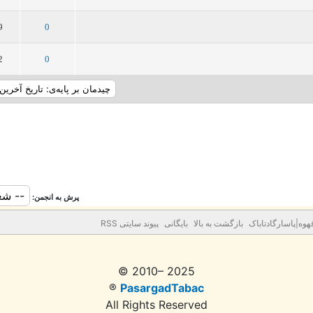
5
4
3
2
1
9
0
5
4
3
2
1
2
0
پرش به انجمن:
وه|پاسارگادتاباک
بازگشت به بالا
بایگانی
پیوند سایتی RSS
© 2010– 2025
®
PasargadTabac
All Rights Reserved