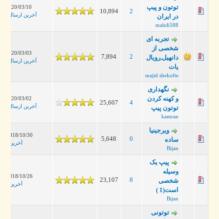
توتون و پیپ
2020/03/10، 07:33 PM
10,894
2
آخرین ارسال
:
محمدحسی
در ایران
mahdi588
تجربه ای
شخصی از
2020/03/03، 07:23 PM
7,894
2
دانهیل,رویال
آخرین ارسال
:
محمدحسی
یات
majid shekofte
نگهداری
و کهنه کردن
2020/03/02، 11:09 PM
25,607
4
آخرین ارسال
:
محمدحسی
توتون پیپ
kamran
ویرجینیا
2018/10/30، 02:05 AM
5,648
0
ساده
آخرین ارسال
:
jan
Bijan
پیپ یک
وسیله
2018/10/26، 09:08 AM
23,107
8
شخصی
آخرین ارسال
:
jan
است(1 )
Bijan
توتونی