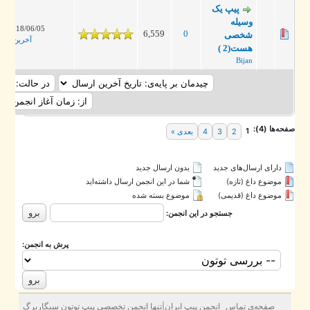
پیپ یک
وسیله
2018/06/05، 11:00 PM
6,559
0
شخصی
آخرین ارسال
:
jan
هست(2 )
Bijan
ه‌ها (4):
1
2
3
4
بعدی »
دارای ارسال‌های جدید‌
بدون ارسال جدید‌
موضوع داغ (تازه‌)
شما در این انجمن ارسال داشته‌اید
موضوع داغ (قدیمی)
موضوع بسته شده
جستجو در این انجمن:
پرش به انجمن:
صفحه‌ی تماس
انجمن پيپ ايران|تنها انجمن تخصصي پيپ توتون سيگاربرگ