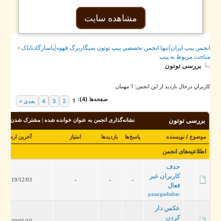
مشاهده سایت
جمن پيپ ايران|تنها انجمن تخصصي پيپ توتون سيگاربرگ قهوه|پاسارگادتاباک
›
احث مربوط به پيپ
بررسی توتون
برانِ درحال بازدید از این انجمن: 1 مهمان
صفحه‌ها (4):
1
2
3
4
بعدی »
بررسی توتون
نشانه‌گذاری انجمن به عنوان خوانده شده
|
مشترک شدن در این انجم
موضوع
/
نویسنده
پاسخ‌ها
بازدید‌ها
امتیاز
آخرین ارسال
[
صعودی
اطلاعیه‌های انجمن
حذف
کاربران غیر
-
-
-
2019/12/03، 12:58 PM
فعال
pasargadtabac
عکس دار
کردن