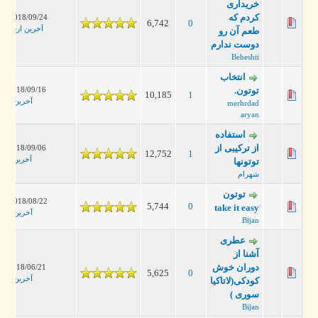
خریداری
کردم که
2018/09/24، 12:53 AM
6,742
0
آخرین ارسال
:
heshti
طعم آن رو
دوست ندارم
Beheshti
انتخاب
2018/09/16، 08:17 PM
توتون.
10,185
1
آخرین ارسال
:
jan
merhrdad
aryan
استفاده
از ترکیبی از
2018/09/06، 01:33 PM
12,752
1
آخرین ارسال
:
پار
توتونها
شهرام
توتون
2018/08/22، 10:08 AM
5,744
0
take it easy
آخرین ارسال
:
jan
Bijan
عطری
آشنا از
دوران خوش
2018/06/21، 11:17 PM
5,625
0
آخرین ارسال
:
jan
کودکی(لاتاکیا
سوری )
Bijan