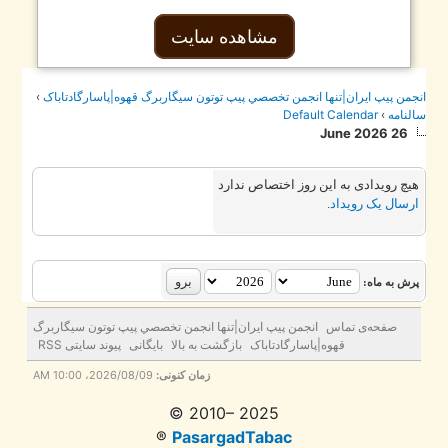
مشاهده سایت
جمن پيپ ايران|تنها انجمن تخصصي پيپ توتون سيگاربرگ قهوه|پاسارگادتاباک
›
لنامه
›
Default Calendar
26 June 2026
یچ رویدادی به این روز اختصاص ندارد
رسال یک رویداد
.
رش به ماه:
صفحه‌ی تماس
انجمن پيپ ايران|تنها انجمن تخصصي پيپ توتون سيگاربرگ
قهوه|پاسارگادتاباک
بازگشت به بالا
بایگانی
پیوند سایتی RSS
زمان کنونی:
2026/08/09، 10:00 AM
© 2010– 2025
®
PasargadTabac