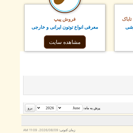
اباک
فروش پیپ
زشی
معرفی انواع توتون ایرانی و خارجی
مشاهده سایت
پرش به ماه:
زمان کنونی:
2026/08/09، 11:09 AM