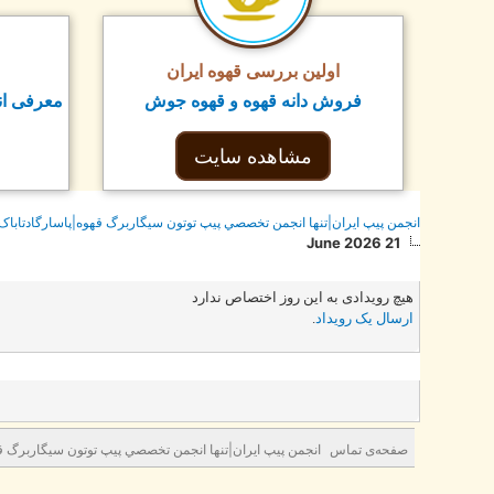
اولین بررسی قهوه ایران
فروش دانه قهوه و قهوه جوش
معرفی ان
مشاهده سایت
انجمن پيپ ايران|تنها انجمن تخصصي پيپ توتون سيگاربرگ قهوه|پاسارگادتاباک
21 June 2026
هیچ رویدادی به این روز اختصاص ندارد
ارسال یک رویداد
.
صفحه‌ی تماس
انجمن پيپ ايران|تنها انجمن تخصصي پيپ توتون سيگاربرگ قه