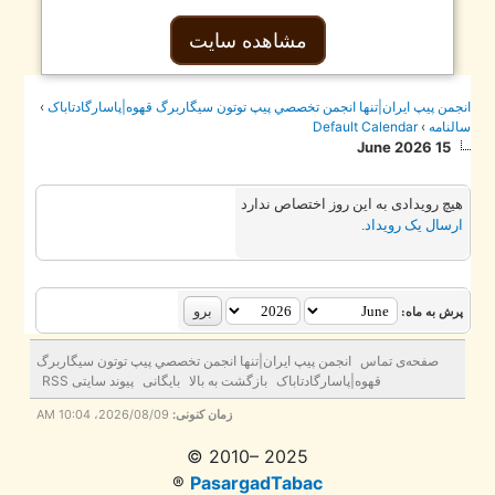
مشاهده سایت
جمن پيپ ايران|تنها انجمن تخصصي پيپ توتون سيگاربرگ قهوه|پاسارگادتاباک
›
لنامه
›
Default Calendar
15 June 2026
یچ رویدادی به این روز اختصاص ندارد
رسال یک رویداد
.
رش به ماه:
صفحه‌ی تماس
انجمن پيپ ايران|تنها انجمن تخصصي پيپ توتون سيگاربرگ
قهوه|پاسارگادتاباک
بازگشت به بالا
بایگانی
پیوند سایتی RSS
زمان کنونی:
2026/08/09، 10:04 AM
© 2010– 2025
®
PasargadTabac