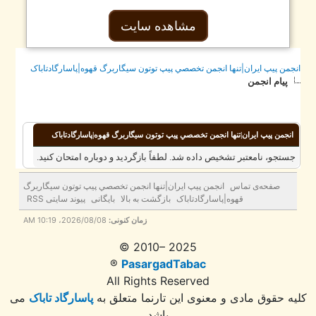
مشاهده سایت
جمن پيپ ايران|تنها انجمن تخصصي پيپ توتون سيگاربرگ قهوه|پاسارگادتاباک
پیام انجمن
انجمن پيپ ايران|تنها انجمن تخصصي پيپ توتون سيگاربرگ قهوه|پاسارگادتاباک
ستجو، نامعتبر تشخیص داده شد. لطفاً بازگردید و دوباره امتحان کنید.
صفحه‌ی تماس
انجمن پيپ ايران|تنها انجمن تخصصي پيپ توتون سيگاربرگ
قهوه|پاسارگادتاباک
بازگشت به بالا
بایگانی
پیوند سایتی RSS
زمان کنونی:
2026/08/08، 10:19 AM
© 2010– 2025
®
PasargadTabac
All Rights Reserved
ه حقوق مادی و معنوی اين تارنما متعلق به
پاسارگاد تاباک
می
باشد