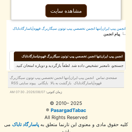
مشاهده سایت
جمن پيپ ايران|تنها انجمن تخصصي پيپ توتون سيگاربرگ قهوه|پاسارگادتاباک
پیام انجمن
انجمن پيپ ايران|تنها انجمن تخصصي پيپ توتون سيگاربرگ قهوه|پاسارگادتاباک
ستجو، نامعتبر تشخیص داده شد. لطفاً بازگردید و دوباره امتحان کنید.
صفحه‌ی تماس
انجمن پيپ ايران|تنها انجمن تخصصي پيپ توتون سيگاربرگ
قهوه|پاسارگادتاباک
بازگشت به بالا
بایگانی
پیوند سایتی RSS
زمان کنونی:
2026/08/07، 07:30 AM
© 2010– 2025
®
PasargadTabac
All Rights Reserved
ه حقوق مادی و معنوی اين تارنما متعلق به
پاسارگاد تاباک
می
باشد