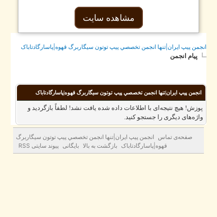
مشاهده سایت
جمن پيپ ايران|تنها انجمن تخصصي پيپ توتون سيگاربرگ قهوه|پاسارگادتاباک
پیام انجمن
انجمن پيپ ايران|تنها انجمن تخصصي پيپ توتون سيگاربرگ قهوه|پاسارگادتاباک
وزش! هیچ نتیجه‌ای با اطلاعات داده شده یافت نشد! لطفاً بازگردید و
اژه‌های دیگری را جستجو کنید.
صفحه‌ی تماس
انجمن پيپ ايران|تنها انجمن تخصصي پيپ توتون سيگاربرگ
قهوه|پاسارگادتاباک
بازگشت به بالا
بایگانی
پیوند سایتی RSS
زمان کنونی:
2026/08/09، 03:06 AM
© 2010– 2025
®
PasargadTabac
All Rights Reserved
ه حقوق مادی و معنوی اين تارنما متعلق به
پاسارگاد تاباک
می