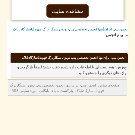
مشاهده سایت
جمن پيپ ايران|تنها انجمن تخصصي پيپ توتون سيگاربرگ قهوه|پاسارگادتاباک
پیام انجمن
انجمن پيپ ايران|تنها انجمن تخصصي پيپ توتون سيگاربرگ قهوه|پاسارگادتاباک
وزش! هیچ نتیجه‌ای با اطلاعات داده شده یافت نشد! لطفاً بازگردید و
اژه‌های دیگری را جستجو کنید.
صفحه‌ی تماس
انجمن پيپ ايران|تنها انجمن تخصصي پيپ توتون سيگاربرگ
قهوه|پاسارگادتاباک
بازگشت به بالا
بایگانی
پیوند سایتی RSS
زمان کنونی:
2026/08/10، 10:57 AM
© 2010– 2025
®
PasargadTabac
All Rights Reserved
ه حقوق مادی و معنوی اين تارنما متعلق به
پاسارگاد تاباک
می