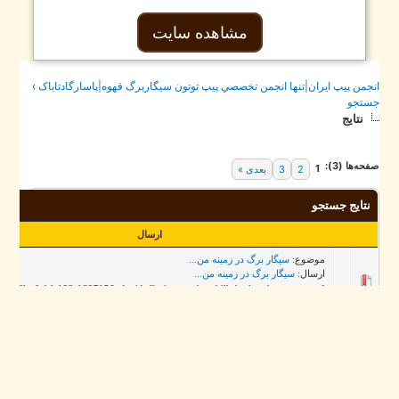
مشاهده سایت
جمن پيپ ايران|تنها انجمن تخصصي پيپ توتون سيگاربرگ قهوه|پاسارگادتاباک
›
تجو
نتایج
حه‌ها (3):
1
2
3
بعدی »
نتایج جستجو
ارسال
موضوع:
سیگار برگ در زمینه من...
ارسال:
سیگار برگ در زمینه من...
[تصویر: /uupload.ir/files/lnbf_182-1827156_davidoff-winston-churchill-the-late-hour
cigar-line.jpg] [تصویر: http://uupload.ir/files/gxbr_212125.jpg] [تصویر: http://uupload.ir/f...
موضوع:
چند تصویر پس زمینه زیبا از سیگار دست پیچ
ارسال:
چند تصویر پس زمینه زیبا از س...
[تصویر: http://uupload.ir/files/iuhx_shag-tobacco-01_(xndr).jpg] [تصویر:
http://uupload.ir/files/usp_1-ryo.png] [تصویر:
http://uupload.ir/files/hz28_ca380086f460ab44700ba075200...