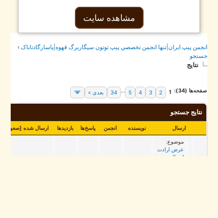
مشاهده سایت
جمن پيپ ايران|تنها انجمن تخصصي پيپ توتون سيگاربرگ قهوه|پاسارگادتاباک
›
تجو
نتایج
حه‌ها (34):
...
1
2
3
4
5
34
بعدی »
نتایج جستجو
ارسال
نویسنده
انجمن
پاسخ‌ها
بازدید‌ها
ارسال شده
[
صعودی
]
موضوع:
عرض ارادت
ارسال:
عرض
ارادت
سلام و
افتتاح
عرض ادب
اولین
به همه
کافه
دوستان
bernabea
بررسی
0
2,331
انجمن
2023/11/02، 02:59 PM
پیپ ،چه
قهوه