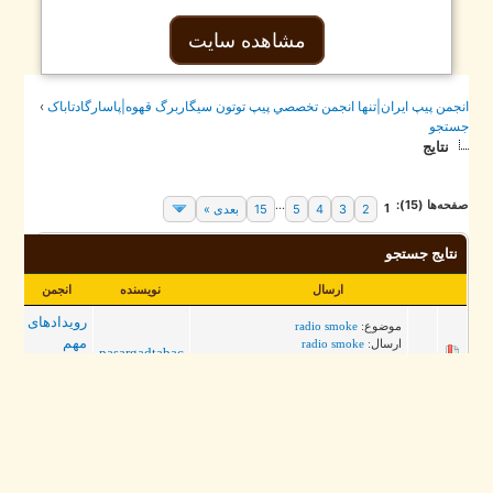
مشاهده سایت
جمن پيپ ايران|تنها انجمن تخصصي پيپ توتون سيگاربرگ قهوه|پاسارگادتاباک
›
تجو
نتایج
حه‌ها (15):
...
1
2
3
4
5
15
بعدی »
نتایج جستجو
ارسال
نویسنده
انجمن
پاسخ‌ها
رویدادهای
موضوع:
radio smoke
مهم
ارسال:
radio smoke
0
pasargadtabac
:heart: ? دنیای موسیقی با رادیو اسموک
پاسارگاد
https://radiosmoke.com
تاباک
اخبار
جشنواره
موضوع:
جشنواره پاییزی انجمن پیپ ایران
های
ارسال:
جشنواره پاییزی انجمن پیپ ای...
pasargadtabac
فروش و
0
:heart: جشنواره پاییزی انجمن پیپ ایران