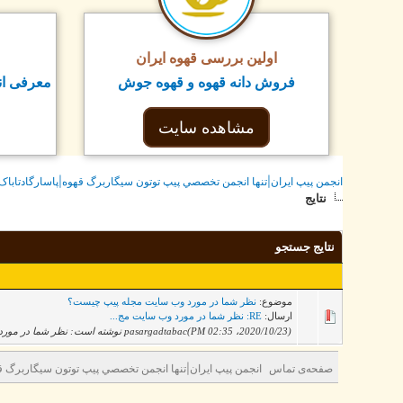
اولین بررسی قهوه ایران
فروش دانه قهوه و قهوه جوش
معرفی ان
مشاهده سایت
انجمن پيپ ايران|تنها انجمن تخصصي پيپ توتون سيگاربرگ قهوه|پاسارگادتاباک
نتایج
نتایج جستجو
موضوع:
نظر شما در مورد وب سایت مجله پیپ چیست؟
ارسال:
RE: نظر شما در مورد وب سایت مج...
(2020/10/23، 02:35 PM)pasargadtabac نوشته است: نظر شما در مورد وب سایت مجله پیپ چیست؟ https://pipesmagazine.info :exclamation: بنظرم برای راهنم�...
صفحه‌ی تماس
انجمن پيپ ايران|تنها انجمن تخصصي پيپ توتون سيگاربرگ قه