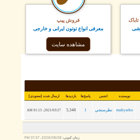
اباک
فروش پیپ
زشی
معرفی انواع توتون ایرانی و خارجی
مشاهده سایت
نویسنده
انجمن
پاسخ‌ها
بازدید‌ها
ارسال شده
[
صعودی
]
mahyarho
نظرسنجي
1
5,348
2021/03/27، 01:13 AM
زمان کنونی:
2026/08/08، 01:37 PM