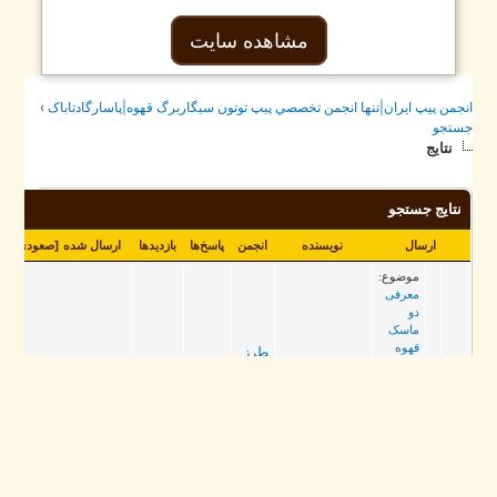
مشاهده سایت
جمن پيپ ايران|تنها انجمن تخصصي پيپ توتون سيگاربرگ قهوه|پاسارگادتاباک
›
تجو
نتایج
نتایج جستجو
ارسال
نویسنده
انجمن
پاسخ‌ها
بازدید‌ها
ارسال شده
[
صعودی
]
موضوع:
معرفی
دو
ماسک
قهوه
طرز
ارسال:
تهيه
6,235
3
virtualnumber
RE:
2021/02/08، 10:27 AM
انواع
معرفی
قهوه
دو
ماسک
قهوه
عالی
بود