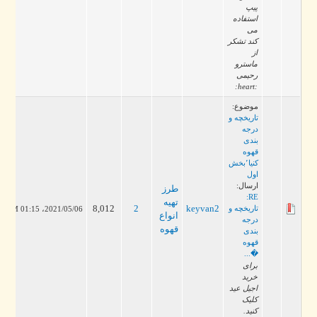
پیپ
استفاده
می
کند تشکر
از
ماسترو
رحیمی
:heart:
موضوع:
تاریخچه و
درجه
بندی
قهوه
کنیا٬بخش
اول
ارسال:
طرز
RE:
تهيه
8,012
2
keyvan2
تاریخچه و
2021/05/06، 01:15 PM
انواع
درجه
قهوه
بندی
قهوه
�...
برای
خرید
اجیل عید
کلیک
کنید.