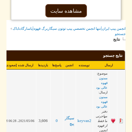
مشاهده سایت
جمن پيپ ايران|تنها انجمن تخصصي پيپ توتون سيگاربرگ قهوه|پاسارگادتاباک
›
تجو
نتایج
نتایج جستجو
ارسال
نویسنده
انجمن
پاسخ‌ها
بازدید‌ها
ارسال شده
[
صعودی
]
موضوع:
ممنون
قهوه
عالی بود
ارسال:
ممنون
قهوه
عالی بود
دفتر
مھاجرتی
سيگار
3,606
0
keyvan2
ما فقط
2021/05/06، 06:28 PM
پيچ
از قهوه
انجمن