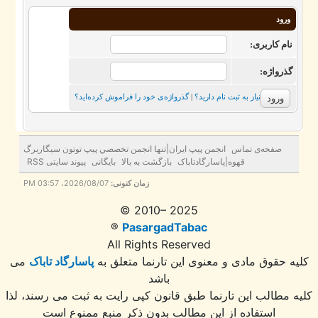
ورود
نام کاربری:
گذرواژه‌:
نیاز به ثبت نام دارید؟
|
گذرواژه‌ی خود را فراموش کرده‌اید؟
صفحه‌ی تماس
انجمن پيپ ايران|تنها انجمن تخصصي پيپ توتون سيگاربرگ
قهوه|پاسارگادتاباک
بازگشت به بالا
بایگانی
پیوند سایتی RSS
زمان کنونی:
2026/08/07، 03:57 PM
© 2010– 2025
®
PasargadTabac
All Rights Reserved
ه حقوق مادی و معنوی اين تارنما متعلق به
پاسارگاد تاباک
می
باشد
 مطالب این تارنما طبق قانون کپی رایت به ثبت می رسند، لذا
استفاده از این مطالب بدون ذکر منبع ممنوع است